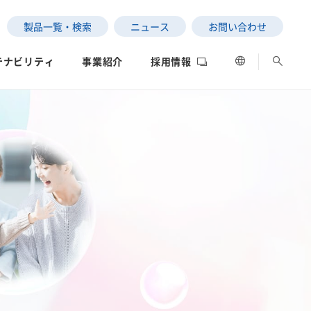
製品一覧・検索
ニュース
お問い合わせ
テナビリティ
事業紹介
採用情報
ESGデータ
ネットワーク
評価
の状況
SEKISUI｜Connect with
サステナビリティレポー
女子陸上競技部
社長メッセージ
ト2025
制への取り組み
データ
中南米）
」と「わたし」の意外な
高