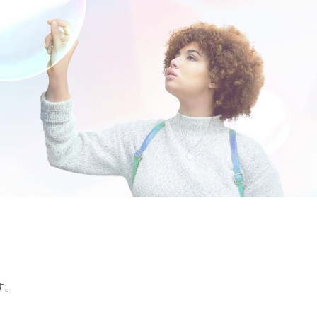
イン
イノベーティブモビリティ
ライフサイ
コーポレート・ガバナンス報告書
関係
資材調達
欧州
ESGデータ
会社案内パンフレット
取引先からの相談・通報
亜細亜・大洋
住宅受注速報
株主総会招集通知
積水化学グループ報告書（株主通信）
ャー・キャ
スポーツ活動支援
広告・ブラ
事業セグメント
企業映像・CM
IRサポート
企業広告
熱対策への取り組み
老朽化する
よくあるご質問
IRカレンダー
ることが、日々
進化し続けるテクノロジーを、放熱材
今ある暮らし
IRメール配信
IRお問い合わせ
料で支える
つなぐために
業
株主・投資家情報サイトマップ
用語集
株主・投資家情報サイトの使い方
IRポリシー
免責事項
投資家コミュニケ
す。