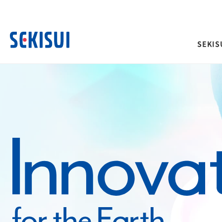
SEKISU
SEKISUI’s Innovation TOP
企業情報 TOP
株主・投資家情報 TOP
サステナビリティ TOP
事業紹介 TOP
経営情報
IRイベント
積水化学グループのサ
ご挨拶
トップメッセージ
理念体系
ティ
社長メッセージ
決算説明会
社是
取締役メッセージ
長期ビジョンおよび中期
会
グループビジョン
投資家向け企業概要
サステナビリティに関
サステナビリティレポート
その他イベント
長期ビジョン
合わせ
理念体系
株主総会
経営戦略(中期経営計画)
災害への取り組み
難病治療のための研究
長期ビジョン
株主様向け経営説明会
「災害時」を「非常時」にしないため
革新的医療を支え、救
経営戦略(中期経営計画)