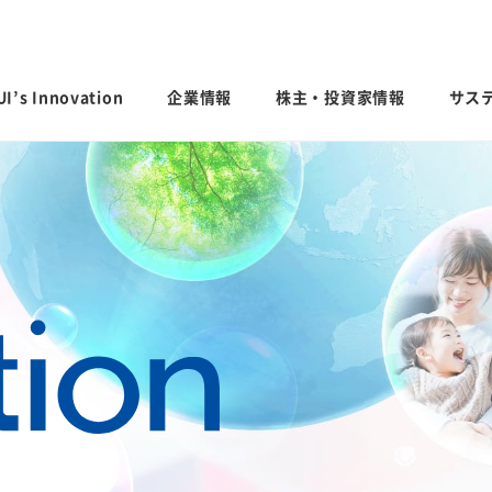
I’s Innovation
企業情報
株主・投資家情報
サス
日本語
English
中文
ステナビリ
IRライブラリ
業績・財務・
会社案内
サステナビリティ貢献製品
グローバル
社外からの
決算短信・有価証券報告書
業績予想
会社概要
国内事業所
経営計画説明
統合報告書
連結財務諸表
歴史・沿革
国内工場
投資家用参考資料 私たちの「際立
連結業績推移
するお問い
ち」
役員一覧
国内研究所
主な財務指標
ファクトブック
コーポレート・ガバナンス
日本
モビリティへの取り組み
CO
排出量抑
セグメント別
2
サステナビリティレポート
えなかった命を
人にも地球にもやさしい、未来の移動
会社案内パンフレット
米州（北米・
「地球温暖化
エリア別売上