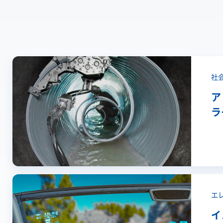
社
ア
ラ
エ
イ