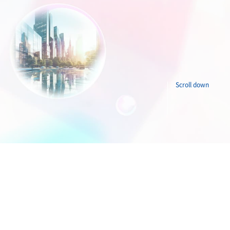
エンス
州
SEKISUI × SPORTS
統合報告書 2025
コーポレート・ベンチャ
挑戦のTASUKI
ンド
ー・キャピタル
Scroll down
インフラへの取り組み
早わかり！
の安心・安全を、未来に
積水化学の事業
事業関連サイト一覧
製品一覧・検索
ーション一覧