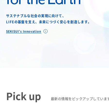
レジデンシャル
アドバンストライフラ
に
救う
IR最新資料一式
事業紹介
役員一覧
サステナブルな社会の実現に向けて、
コーポレート・ガバナンス
LIFEの基盤を支え、
未来につづく安心を創造します。
R&D
コーポレート・ベンチ
【オンライン授業】SEKISUI SDGs Academy 未来Challenge
R&D
SEKISUI's Innovation
ピタル
経営環境のリスク
新規事業創出
グローバル展開
研究開発
株式・社債情報
個人投資家の皆様へ
知的財産
介護への取り組み
火災への取り組み
事例紹介
株式情報
成長の軌跡
すべての“これから高齢者になる
“もしも”の火災に備え
株価情報
積水化学の強み
人”へ、未来につづく安心を
の安全・安心に
株主還元（配当・自己株式取得）
早わかり！積水化学の事
社債・格付情報
さらなる成長へ
アナリストカバレッジ
株主還元について
Pick up
株式に関するお手続きのご案内
最新の情報をピックアップしていま
定款・株式取扱規則
電子公告