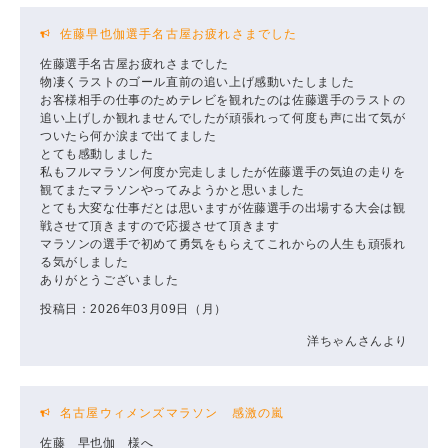
佐藤早也伽選手名古屋お疲れさまでした
佐藤選手名古屋お疲れさまでした
物凄くラストのゴール直前の追い上げ感動いたしました
お客様相手の仕事のためテレビを観れたのは佐藤選手のラストの
追い上げしか観れませんでしたが頑張れって何度も声に出て気が
ついたら何か涙まで出てました
とても感動しました
私もフルマラソン何度か完走しましたが佐藤選手の気迫の走りを
観てまたマラソンやってみようかと思いました
とても大変な仕事だとは思いますが佐藤選手の出場する大会は観
戦させて頂きますので応援させて頂きます
マラソンの選手で初めて勇気をもらえてこれからの人生も頑張れ
る気がしました
ありがとうございました
投稿日：2026年03月09日（月）
洋ちゃんさんより
名古屋ウィメンズマラソン 感激の嵐
佐藤 早也伽 様へ