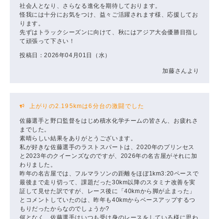
社会人となり、さらなる進化を期待しております。
怪我には十分にお気をつけ、益々ご活躍されます様、応援してお
ります。
先ずはトラックシーズンに向けて、秋にはアジア大会優勝目指し
て頑張って下さい！
投稿日：2026年04月01日（水）
加藤さんより
上がりの2.195kmは6分台の激闘でした
佐藤選手と野口監督をはじめ積水化学チームの皆さん、お疲れさ
までした。
素晴らしい結果をありがとうございます。
私が好きな佐藤選手のラストスパートは、2020年のプリンセス
と2023年のクイーンズなのですが、2026年の名古屋がそれに加
わりました。
昨年の名古屋では、フルマラソンの距離をほぼ1km3:20ペースで
最後まで走り切って、課題だった30km以降のスタミナ改善を実
証して見せた訳ですが、レース後に「40kmから脚が止まった」
とコメントしていたのは、昨年も40kmからベースアップするつ
もりだったからなのでしょうか?
何となく、佐藤選手はいつも受け身のレースをしている様に思わ