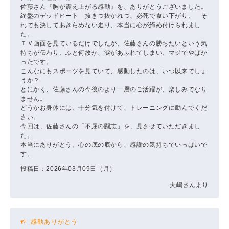
佐藤さん『胸が震え上がる感動』を、ありがとうございました。
終盤のデッドヒート 抜きつ抜かれつ、必死で食い下がり、 そ
れでも決してあきらめない走り、本当に心が締め付けられまし
た。
ＴＶ画面を見ているだけでしたが、佐藤さんの勝ちたいという気
持ちが伝わり、ふと何故か、涙があふれてしまい、マジでやばか
ったです。
こんなにもスポーツを見ていて、感動したのは、いつ以来でしょ
うか？
とにかく、佐藤さんの今後のより一層のご活躍が、楽しみでなり
ません。
どうかお身体には、十分気を付けて、トレーニングに励んでくだ
さい。
今回は、佐藤さんの「不屈の闘志」を、見させていただきまし
た。
本当にありがとう。心の底の底から、感謝の気持ちでいっぱいで
す。
投稿日：2026年03月09日（月）
大嶋さんより
感動ありがとう