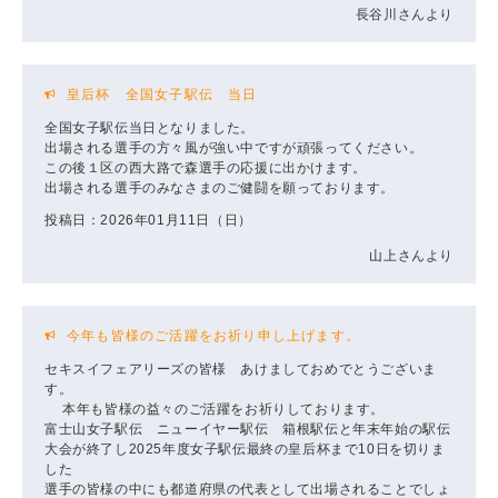
長谷川さんより
皇后杯 全国女子駅伝 当日
全国女子駅伝当日となりました。
出場される選手の方々風が強い中ですが頑張ってください。
この後１区の西大路で森選手の応援に出かけます。
出場される選手のみなさまのご健闘を願っております。
投稿日：2026年01月11日（日）
山上さんより
今年も皆様のご活躍をお祈り申し上げます。
セキスイフェアリーズの皆様 あけましておめでとうございま
す。
本年も皆様の益々のご活躍をお祈りしております。
富士山女子駅伝 ニューイヤー駅伝 箱根駅伝と年末年始の駅伝
大会が終了し2025年度女子駅伝最終の皇后杯まで10日を切りま
した
選手の皆様の中にも都道府県の代表として出場されることでしょ