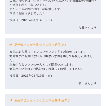
これからの事は、ゆっくり休んでいただいて早也伽選手の納得い
く進路を歩んで欲しいです。
またレースの際には精一杯応援します。
本当にお疲れさまでした！
投稿日：2026年03月14日（土）
加藤さんより
早也伽さんが一番好きな陸上選手です
８日の名古屋ウィメンズマラソンを見て感動致しました、
海外選手にも負けない走り出思わず声を出して応援した居まし
た、
此れからもファンの一人として応援いたします、
気負わない走れで自己記録を目指して頑張って下さい。
投稿日：2026年03月10日（火）
杉田さんより
佐藤早也伽さんこそが次期五輪筆頭です