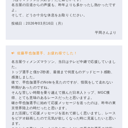
名古屋の沿道からの声援も、昨年よりも多かったし熱かったです
よ。
そして、どうか十分な休息をお取りください。
投稿日：2026年03月16日（月）
平岡さんより
佐藤早也伽選手、お疲れ様でした！
名古屋ウィメンズマラソン、当日はテレビ中継で応援していまし
た。
トップ選手と僅か2秒差、最後まで何度ものデッドヒート感動、
感激しました。
後で、早也伽選手のNoteを見たのですが、怪我をして走れない
時期があったのですね。
そんな苦しい時期を乗り越えて掴んだ日本人トップ、MGC獲
得、とても意味のあるレースだったと思いますよ。
確か早也伽選手に始めて応援メッセージを送ったのは、昨年の東
京世界陸上の時だったと思います。
また活躍して応援メッセージを送れて嬉しく思いますし、レース
をビデオ録画したので元気が欲しくなった時に見返したいと思い
ます。