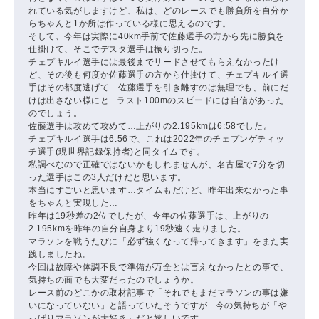
れている気がしますけど、私は、どのレースでも勝負所を自分か
らちゃんと1か所は作っている様に思えるのです。
そして、今年は実際に40km手前で佐藤選手の方から先に勝負を
仕掛けて、そこでデスタ選手は振り切った。
チェプキルイ選手には最後までリードさせてもらえなかったけ
ど、その後も何度か佐藤選手の方から仕掛けて、チェプキルイ選
手はその都度逃げて…佐藤選手を引き離すのは無理でも、前にだ
けは出さない様にと...ラスト100mのスピードには自信があった
のでしょう。
佐藤選手は攻めて攻めて…上がりの2.195kmは6:58でした。
チェプキルイ選手は6:56で、これは2022年のチェプンゲティッ
チ選手(現世界記録保持者)と同タイムです。
私調べなので正確ではないかもしれませんが、名古屋で7分を切
った選手はこの3人だけだと思います。
本当にすごいと思います…タイムもだけど、昨年出来なかった事
をちゃんと実現した…
昨年は19秒差の2位でしたが、今年の佐藤選手は、上がりの
2.195kmを昨年の自分自身より19秒速く走りました。
マラソンを戦うたびに「必ず強くなって帰ってきます」をまた実
践しましたね。
今回は故障や体調不良で準備が万全とは言えなかったとの事で、
気持ちの面でも大変だったのでしょうか。
レース前のどこかの取材記事で「それでもまだマラソンの事は嫌
いになっていない」と語っていたそうですが...今の気持ちが「や
っぱりマラソンが大好き」だと嬉しいです。