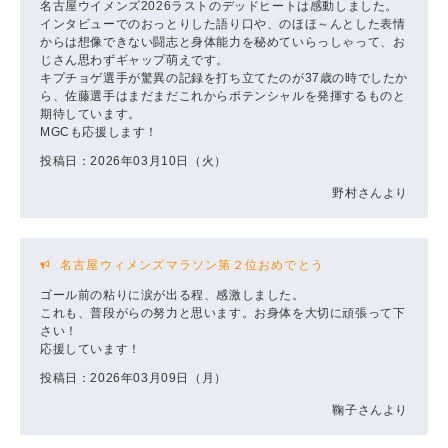
名古屋ウイメンズ2026ラストのデッドヒートは感動しました。
インタビューでのおっとりした語り口や、のほほ～んとした表情
からは想像できない闘志と身体能力を秘めていらっしゃって、お
じさん思わずギャップ萌えです。
キプチョゲ選手が驚異の記録を打ち立てたのが37歳の時でしたか
ら、佐藤選手はまだまだこれからポテンシャルを発揮するものと
期待しています。
MGCも応援します！
投稿日：2026年03月10日（火）
野村さんより
名古屋ウィメンズマラソン第２位おめでとう
ゴール前の粘りに涙が出る程、感激しました。
これも、普段がらの努力と思います。お身体を大切に頑張って下
さい！
応援しています！
投稿日：2026年03月09日（月）
鞠子さんより