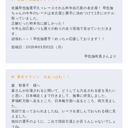
佐藤早也伽選手久々レースそれも昨年自己新の名古屋！ 早也伽
ちゃんの今年のレースは名古屋と勝手に決めつけて1月にホテル
取っていました。
正解だった時本当に嬉しかった！
今年も自己新いつも通りの粘りの走り現地で見せていただきま
す。
頑張れ～～！早也伽選手！めっちゃ応援しております！！
投稿日：2026年03月02日（月）
早也伽有真さんより
東京マラソン 大あっぱれ！！
森 智香子 様へ
森さんが出場されると聞いて、どうしても力走される姿を見たい
と思い、日本橋近くまで行きまして、無事に拝見しました。
茅場町方面へ走るところ、日本橋方面へ走るところ、両方見まし
た。
笑顔で走っておられましたね。レースを楽しんでおられる様に見
えました。
他社の選手のように、これで現役引退とか言うんじゃないでしょ
うね。