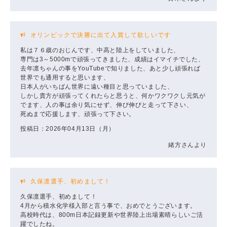
オリンピックで決勝に出て入賞して欲しいです
私は７６歳のおじんです、中高と陸上をしていました、
専門は3～5000mで頑張ってきました、成績はイマイチでした、
去年凛ちゃんの事をYouTubeで知りました、あと少し頑張れば
世界でも通用すると思います、
日本人がいちばん世界に遠い種目と思っていました、
しかし貴方が頑張ってくれたらと思うと、何かワクワクし元気が
でます、人の事は余り気にせず、伸び伸びと走って下さい、
死ぬまで応援します、頑張って下さい。
投稿日：2026年04月13日（月）
緒方さんより
久保凛選手、初めまして！
久保凛選手、初めまして！
4月から積水化学様入部と言う事で、おめでとうございます。
高校時代は、800m日本記録更新や世界陸上出場素晴らしいご活
躍でしたね。