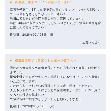
森選手、東京マラソン頑張って下さい！
森智香子選手、3月に出場予定の東京マラソン、しっかり調整し
て、ベストを尽くして頑張って下さい！
当日は私もテレビ中継を観ながら、応援しています。
私は13年前に市民ランナーとして走りましたが、沿道の声援を背
に楽しんで走って下さい！
投稿日：2026年02月08日（日）
加藤さんより
都道府県駅伝に参加された選手の皆さんへ
雪の舞う都大路を各都道府県のために力走された皆様、お疲れさ
までした。
駅伝中継をテレビやラジオで視聴しているだけで、いつも勇気を
いただいています。
これからも、それぞれの飛躍に向けて走り続けてください。
またネットのニュースによると久保凛選手が、貴チームの一員に
なるとの報道を見ました。
先輩の皆様ご指導のほどよろしくお願いしますね！
投稿日：2026年01月12日（月）