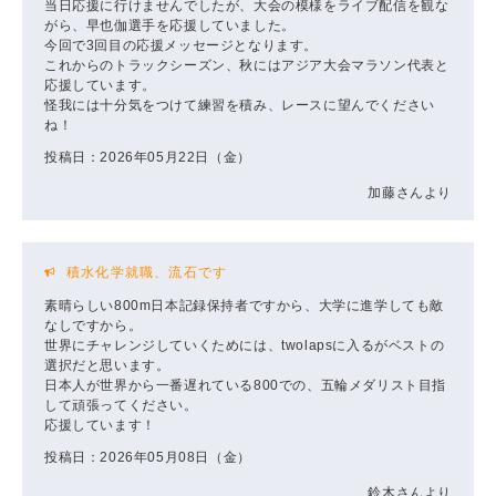
当日応援に行けませんでしたが、大会の模様をライブ配信を観な
がら、早也伽選手を応援していました。
今回で3回目の応援メッセージとなります。
これからのトラックシーズン、秋にはアジア大会マラソン代表と
応援しています。
怪我には十分気をつけて練習を積み、レースに望んでください
ね！
投稿日：2026年05月22日（金）
加藤さんより
積水化学就職、流石です
素晴らしい800m日本記録保持者ですから、大学に進学しても敵
なしですから。
世界にチャレンジしていくためには、twolapsに入るがベストの
選択だと思います。
日本人が世界から一番遅れている800での、五輪メダリスト目指
して頑張ってください。
応援しています！
投稿日：2026年05月08日（金）
鈴木さんより