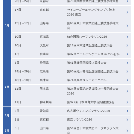
23日～24日
京都府
第70回関西実業団陸上競技選手権大会
17日
東京都
セイコーゴールデングランプリ陸上
2026 東京
15日～17日
山形県
第68回東日本実業団陸上競技選手権大
5月
会
10日
宮城県
仙台国際ハーフマラソン2026
10日
大阪府
第13回木南道孝記念陸上競技大会
4日
宮崎県
第37回ゴールデンゲームズ in のべおか
3日
静岡県
第41回静岡国際陸上競技大会
29日～29日
広島県
第60回織田幹雄記念国際陸上競技大会
18日～19日
兵庫県
第74回兵庫リレーカーニバル
4月
11日
熊本県
第34回金栗記念選抜陸上中長距離大会
2026
11日
神奈川県
第327回日本体育大学長距離競技会
8日
愛知県
名古屋ウィメンズマラソン2026
3月
1日
東京都
東京マラソン2026
8日
山口県
第54回全日本実業団ハーフマラソン大
2月
会