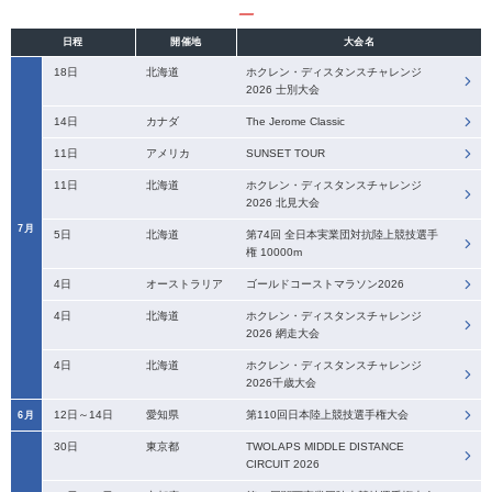
日程
開催地
大会名
18日
北海道
ホクレン・ディスタンスチャレンジ
2026 士別大会
14日
カナダ
The Jerome Classic
11日
アメリカ
SUNSET TOUR
11日
北海道
ホクレン・ディスタンスチャレンジ
2026 北見大会
7月
5日
北海道
第74回 全日本実業団対抗陸上競技選手
権 10000m
4日
オーストラリア
ゴールドコーストマラソン2026
4日
北海道
ホクレン・ディスタンスチャレンジ
2026 網走大会
4日
北海道
ホクレン・ディスタンスチャレンジ
2026千歳大会
12日～14日
愛知県
第110回日本陸上競技選手権大会
6月
30日
東京都
TWOLAPS MIDDLE DISTANCE
CIRCUIT 2026