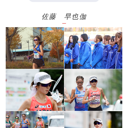
佐藤 早也伽