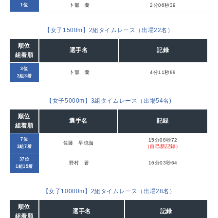
1位
卜部 蘭
2分06秒39
【女子1500m】2組タイムレース（出場22名）
順位
選手名
記録
組着順
3位
卜部 蘭
4分11秒89
2組3着
【女子5000m】3組タイムレース（出場54名)
順位
選手名
記録
組着順
7位
15分08秒72
佐藤 早也伽
（自己新記録）
3組7着
37位
野村 蒼
16分03秒64
1組15着
【女子10000m】2組タイムレース（出場28名）
順位
選手名
記録
組着順