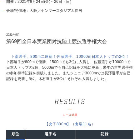
開催：2021年9月24日(金)～26日（日）
会場/開催地：大阪／ヤンマースタジアム長居
2021年9月
第69回全日本実業団対抗陸上競技選手権大会
卜部選手、800m二連覇！佐藤選手、10000m日本人トップの2位！
卜部選手が800mで優勝、1500mでも3位に入賞し、佐藤選手が10000mで
日本人トップの2位、5000mでも自己記録を大幅に更新し来年の世界選手権
の参加標準記録を突破しました。またジュニア3000mでは長澤選手が自己
記録を更新し5位、木村選手が8位にそれぞれ入賞しました。
RESULTS
レース結果
【女子800m】（出場11名）
順位
選手名
記録