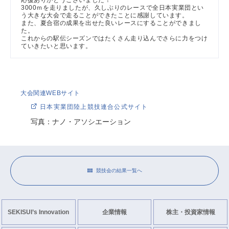
応援ありがとうございました！
3000ｍを走りましたが、久しぶりのレースで全日本実業団とい
う大きな大会で走ることができたことに感謝しています。
また、夏合宿の成果を出せた良いレースにすることができまし
た。
これからの駅伝シーズンではたくさん走り込んでさらに力をつけ
ていきたいと思います。
大会関連WEBサイト
日本実業団陸上競技連合公式サイト
写真：ナノ・アソシエーション
競技会の結果一覧へ
SEKISUI’s Innovation
企業情報
株主・投資家情報