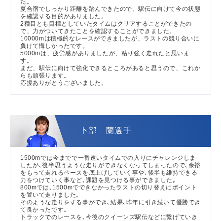
た。
夏合宿でしっかり距離を踏んできたので、駅伝に向けて今の状態
を確認する目的がありました。
2種目とも目標としていたタイムはクリアすることができたの
で、力がついてきたことを確認することができました。
10000mは積極的なレースができましたが、ラストの競り合いに
負けて悔しかったです。
5000mは、疲労感がありましたが、粘り強く走れたと思いま
す。
まだ、駅伝に向けて強化できるところがあると思うので、これか
らも頑張ります。
応援ありがとうございました。
卜部 蘭選手
1500mでは今までで一番速いタイムでの入りにチャレンジしま
したが､後半思うような走りができなくなってしまったので､余裕
をもって走れるペースを底上げしていく事や､後半も維持できる
力をつけていく事など､課題を見つける事ができました｡
800mでは､1500mでできなかったラストの切り替えにポイント
を置いて走りました｡
そのような走りをする事ができ､結果､昨年に引き続いて優勝でき
て良かったです｡
トラックでのレースを､今後のクイーンズ駅伝などに繋げていき