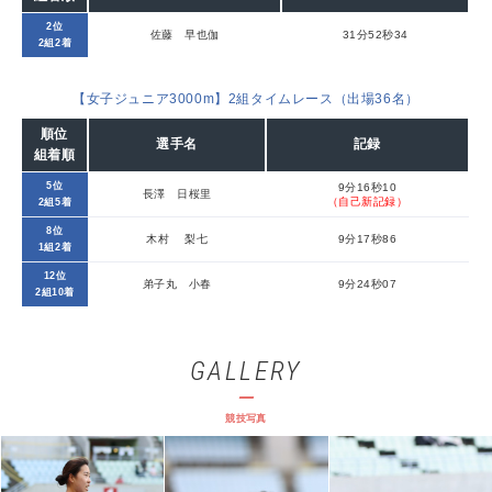
2位
佐藤 早也伽
31分52秒34
2組2着
【女子ジュニア3000m】2組タイムレース（出場36名）
順位
選手名
記録
組着順
5位
9分16秒10
長澤 日桜里
（自己新記録）
2組5着
8位
木村 梨七
9分17秒86
1組2着
12位
弟子丸 小春
9分24秒07
2組10着
GALLERY
競技写真