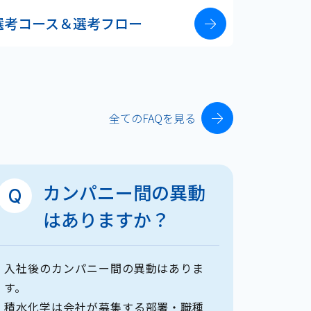
選考コース＆
選考フロー
全てのFAQを見る
カンパニー間の異動
は
ありますか？
入社後のカンパニー間の異動はありま
同時に
す。
きませ
積水化学は会社が募集する部署・職種
なお、