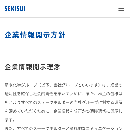
企業情報開示方針
SEKISUI’s Innovation
企業情報開示理念
企業情報
SEKISUI’s Innovation TOP
積水化学グループ（以下、当社グループといいます）は、経営の
透明性を確保し社会的責任を果たすために、また、株主の皆様は
株主・投資家情報
企業情報 TOP
災害への取り組み
もとよりすべてのステークホルダーの当社グループに対する理解
を深めていただくために、企業情報を公正かつ適時適切に開示し
サステナビリティ
株主・投資家情報 TOP
ご挨拶
難病治療のための研究
ます。
また、すべてのステークホルダーと積極的なコミュニケーション
事業紹介
サステナビリティ TOP
経営情報