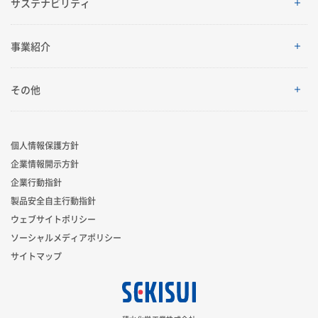
株主・投資家情報
サステナビリティ
理念体系
経営情報
サステナビリティ
事業紹介
会社案内
IRイベント
トップメッセージ
採用情報
事業紹介
その他
グローバルネットワーク
IRライブラリ
積水化学グループのサステナビリティ
レジデンシャル
製品一覧・検索
個人情報保護方針
R&D
業績・財務・ESGデータ
サステナビリティ貢献製品
企業情報開示方針
アドバンストライフライン
ニュース
企業行動指針
コーポレート・ベンチャー・キャピタル
株式・社債情報
社外からの評価
製品安全自主行動指針
イノベーティブモビリティ
お問い合わせ
ウェブサイトポリシー
スポーツ活動支援
個人投資家の皆様へ
ソーシャルメディアポリシー
サステナビリティレポート
ライフサイエンス
サイトマップ
広告・ブランド
IRサポート
サステナビリティに関するお問い合わせ
新規事業創出