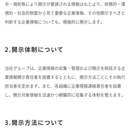
よくあるご質問
令・規則等により開示が要請される情報はもとより、財務的・環
企業映像・CM
早わかり！積水化学の事業
アナリストカバレッジ
ESGデータ
積水化学グループ報告書（株主通信）
境的・社会的側面から見て重要な企業情報、その他開示すべきと
IRカレンダー
企業広告
事業セグメント
さらなる成長へ
株式に関するお手続きのご案内
住宅受注速報
SEKISUI｜Connect with
コーポレート・ベンチャー・キ
判断する企業情報についても、積極的に開示します。
IRメール配信
ャピタル
株主還元について
定款・株式取扱規則
IRお問い合わせ
サステナビリティレポート202
電子公告
社長メッセージ
統合報告書 2025
女子陸上競技部
SEKISUI × SPORTS
5
挑戦のTASUKI
株主・投資家情報サイトマップ
2.開示体制について
用語集
株主・投資家情報サイトの使い方
当社グループは、企業情報の収集・管理および開示を統括する企
IRポリシー
業情報開示責任者を設置するとともに、開示方法ごとにその執行
免責事項
早わかり！
担当者を定めます。また、各組織に企業情報連絡責任者を設置
投資家コミュニケーション一覧
積水化学の事業
し、開示対象情報を迅速かつ網羅的に収集する体制を整えます。
3.開示方法について