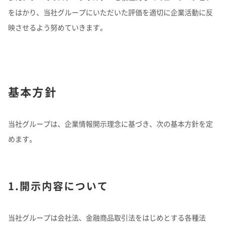
理念体系
モビリティへの取り組み
をはかり、当社グループにいただいた評価を適切に企業活動に反
映させるよう努めていきます。
経営情報
理念体系
採用情報
事業紹介 TOP
トップメッセージ
IRイベント
会社案内
CO
排出量抑制への取り組み
2
社長メッセージ
社是
IRイベント
会社案内
取締役メッセージ
グループビジョン
レジデンシャル
積水化学グループのサステナビリティ
IRライブラリ
グローバルネットワーク
製品一覧・検索
介護への取り組み
決算説明会
会社概要
投資家向け企業概要
長期ビジョン
ニュース
基本方針
IRライブラリ
グローバルネットワーク
長期ビジョンおよび中期経営計画説明会
歴史・沿革
アドバンストライフライン
理念体系
サステナビリティ貢献製品
経営戦略(中期経営計画)
業績・財務・ESGデータ
R&D
火災への取り組み
お問い合わせ
決算短信・有価証券報告書
国内事業所
その他イベント
役員一覧
長期ビジョン
業績・財務・ESGデータ
R&D
統合報告書
当社グループは、企業情報開示理念に基づき、次の基本方針を定
国内工場
イノベーティブモビリティ
株主総会
社外からの評価
コーポレート・ガバナンス
株式・社債情報
コーポレート・ベンチャー・キャピタル
経営戦略(中期経営計画)
熱対策への取り組み
日本語
English
中文
業績予想
めます。
研究開発
投資家用参考資料 私たちの「際立ち」
国内研究所
株主様向け経営説明会
会社案内パンフレット
事業紹介
株式・社債情報
連結財務諸表の状況
知的財産
ライフサイエンス
ファクトブック
サステナビリティレポート
日本
個人投資家の皆様へ
スポーツ活動支援
IR最新資料一式
老朽化するインフラへの取り組み
資材調達
役員一覧
株式情報
連結業績推移
事例紹介
サステナビリティレポート
米州（北米・中南米）
取引先からの相談・通報
コーポレート・ガバナンス
1.開示内容について
個人投資家の皆様へ
株価情報
新規事業創出
主な財務指標
サステナビリティに関するお問い合わせ
IRサポート
広告・ブランド
コーポレート・ガバナンス報告書
欧州
R&D
成長の軌跡
株主還元（配当・自己株式取得）
セグメント別データ
会社案内パンフレット
亜細亜・大洋州
経営環境のリスク
IRサポート
広告・ブランド
積水化学の強み
当社グループは会社法、金融商品取引法をはじめとする各種法
グローバル展開
社債・格付情報
エリア別売上高
株主総会招集通知