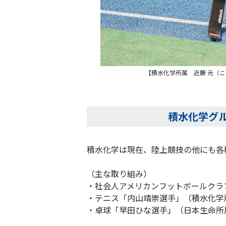
【積水化学所属 近藤 元（こん
積水化学グ
積水化学は現在、陸上競技の他にも各
（主な取り組み）
・社会人アメリカンフットボールクラブ
・テニス「内山靖崇選手」（積水化学
・卓球「早田ひな選手」（日本生命所