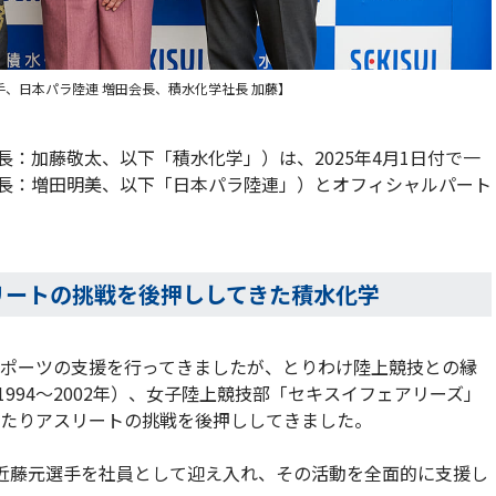
手、日本パラ陸連 増田会長、積水化学社長 加藤】
：加藤敬太、以下「積水化学」）は、2025年4月1日付で一
長：増田明美、以下「日本パラ陸連」）とオフィシャルパート
リートの挑戦を後押ししてきた積水化学
なスポーツの支援を行ってきましたが、とりわけ陸上競技との縁
994～2002年）、女子陸上競技部「セキスイフェアリーズ」
わたりアスリートの挑戦を後押ししてきました。
の近藤元選手を社員として迎え入れ、その活動を全面的に支援し