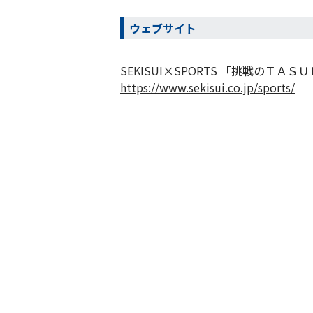
ウェブサイト
SEKISUI×SPORTS 「挑戦のＴＡＳ
https://www.sekisui.co.jp/sports/