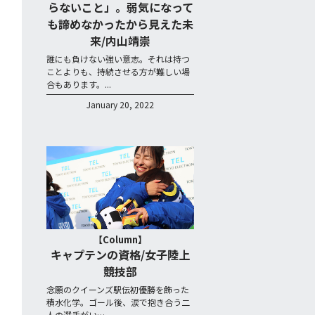
らないこと」。弱気になって
も諦めなかったから見えた未
来/内山靖崇
誰にも負けない強い意志。それは持つ
ことよりも、持続させる方が難しい場
合もあります。...
January 20, 2022
【Column】
キャプテンの資格/女子陸上
競技部
念願のクイーンズ駅伝初優勝を飾った
積水化学。ゴール後、涙で抱き合う二
人の選手がい…