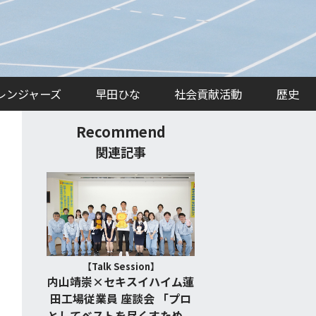
ャレンジャーズ
早田ひな
社会貢献活動
歴史
Recommend
関連記事
【Talk Session】
内山靖崇×セキスイハイム蓮
田工場従業員 座談会 「プロ
としてベストを尽くすため、