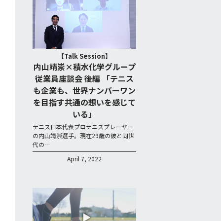
【Talk Session】
内山靖崇×積水化学グループ
従業員座談会 後編 「テニス
も企業も、世界ナンバーワン
を目指す共通の想いを感じて
いる」
テニス日本代表プロテニスプレーヤー
の内山靖崇選手。現在29歳の彼と同世
代の…
April 7, 2022