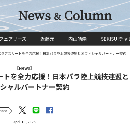
News
Column
&
フェアリーズ
近藤元
内山靖崇
SEKISUIチ
パラアスリートを全力応援！日本パラ陸上競技連盟とオフィシャルパートナー契約
【News】
ートを全力応援！日本パラ陸上競技連盟と
シャルパートナー契約
hare
April 10, 2025