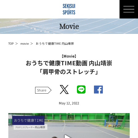
Movie
コンセプト
アスリート
TOP
movie
おうちで健康TIME 内山靖崇
【Movie】
おうちで健康TIME動画 内山靖崇
セキスイフェアリーズ
「肩甲骨のストレッチ」
近藤元
Share
内山靖崇
May 12, 2022
SEKISUIチャレンジャーズ
早田ひな