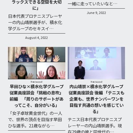
ラックスできる空間を大切
一緒に走っていたいなと…
に」
June 9, 2022
日本代表プロテニスプレーヤ
ーの内山靖崇選手が、積水化
学グループのセキスイ…
August 4, 2022
【Talk Session】
【Talk Session】
早田ひな×積水化学グループ
内山靖崇×積水化学グループ
従業員座談会「挑戦の息吹」
従業員座談会 後編 「テニスも
前編 「周りのサポートがあ
企業も、世界ナンバーワンを
ってこそ、自分がいる」
目指す共通の想いを感じてい
る」
「女子卓球黄金世代」の一人
で、世界の頂点を目指す早田
テニス日本代表プロテニスプ
ひな選手。21歳ながら…
レーヤーの内山靖崇選手。現
在29歳の彼と同世代の…