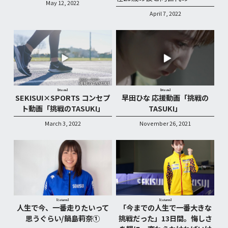
May 12, 2022
April 7, 2022
【Movie】
【Movie】
SEKISUI×SPORTS コンセプ
早田ひな 応援動画「挑戦の
ト動画「挑戦のTASUKI」
TASUKI」
March 3, 2022
November 26, 2021
【Column】
【Column】
人生で今、一番走りたいって
「今までの人生で一番大きな
思うぐらい/鍋島莉奈①
挑戦だった」13日間。悔しさ