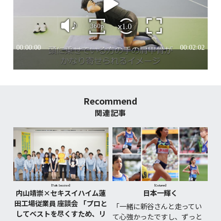
社会貢献活動
歴史
Recommend
関連記事
【Talk Session】
【Column】
内山靖崇×セキスイハイム蓮
日本一輝く
田工場従業員 座談会 「プロと
「一緒に新谷さんと走ってい
してベストを尽くすため、リ
て心強かったですし、ずっと