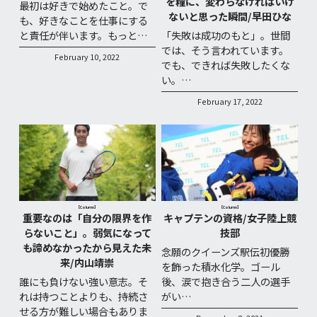
を糧に、変わらなければいけ
最初は好きで始めたこと。で
ないと思った瞬間/早田ひな
も、好きなことを仕事にする
と責任が伴います。もっと…
「失敗は成功のもと」。世間
では、そう言われています。
February 10, 2022
でも、できれば失敗したくな
い。…
February 17, 2022
【Column】
【Column】
重要なのは「自分の限界を作
キャプテンの資格/女子陸上競
らないこと」。弱気になって
技部
も諦めなかったから見えた未
念願のクイーンズ駅伝初優勝
来/内山靖崇
を飾った積水化学。ゴール
誰にも負けない強い意志。そ
後、涙で抱き合う二人の選手
れは持つことよりも、持続さ
がい…
せる方が難しい場合もありま