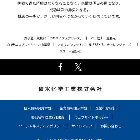
挑戦で得た経験はなくなることなく、失敗は明日の糧になり、
成功は次の勇気となる。
挑戦の一歩が、新しい明日へつながっていくと信じています。
女子陸上競技部「セキスイフェアリーズ」
パラ陸上 近藤元
プロテニスプレイヤー 内山靖崇
アメリカンフットボール「SEKISUIチャレンジャーズ」
卓球 早田ひな
個人情報保護方針
企業情報開示方針
企業行動指針
製品安全自主行動指針
ウェブサイトポリシー
ソーシャルメディアポリシー
サイトマップ
お問い合わせ