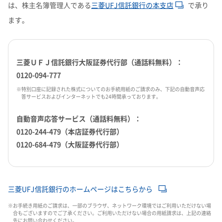
IRお問い合わせ​
株主還元について​
は、株主名簿管理人である
三菱UFJ信託銀行の本支店
で承り
よくあるご質問
企業映像・CM
早わかり！積水化学の事業
株式に関するお手続きのご案内​
アナリストカバレッジ
ESGデータ
積水化学グループ報告書（株主通信）
ESGデータ​
株主総会招集通知​
コーポレート・ガバナンス​
ます。
IRカレンダー
企業広告
事業セグメント
さらなる成長へ
株式に関するお手続きのご案内
住宅受注速報
SEKISUI｜Connect with
コーポレート・ベンチャー・キ
株主・投資家情報サイトマップ​
IRメール配信
ャピタル
株主還元について
定款・株式取扱規則
定款・株式取扱規則​
住宅受注速報​
積水化学グループ報告書（株主通信）​
IRお問い合わせ
R&D​
サステナビリティレポート202
電子公告
社長メッセージ
統合報告書 2025
女子陸上競技部
SEKISUI × SPORTS
三菱ＵＦＪ信託銀行大阪証券代行部（通話料無料）：
5
挑戦のTASUKI
株主・投資家情報サイトマップ
用語集​
0120-094-777
電子公告​
用語集
経営環境のリスク​
※
特別口座に記録された株式についてのお手続用紙のご請求のみ、下記の自動音声応
答サービスおよびインターネットでも24時間承っております。
株主・投資家情報サイトの使い方
株主・投資家情報サイトの使い方​
IRポリシー
自動音声応答サービス（通話料無料）：
0120-244-479（本店証券代行部）
免責事項
早わかり！
IRポリシー​
0120-684-479（大阪証券代行部）
投資家コミュニケーション一覧
積水化学の事業
免責事項​
三菱UFJ信託銀行のホームページはこちらから
※
お手続き用紙のご請求は、一部のブラウザ、ネットワーク環境ではご利用いただけない場
投資家コミュニケーション一覧​
合もございますのでご了承ください。ご利用いただけない場合の用紙請求は、上記の連絡
先にお問い合わせください。