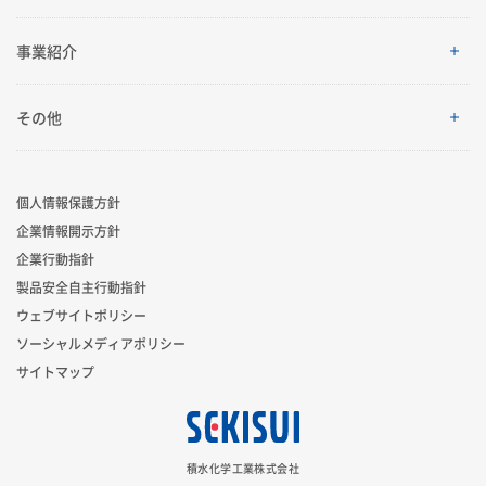
理念体系
経営情報
サステナビリティ
事業紹介
会社案内
IRイベント
トップメッセージ
採用情報
事業紹介
その他
グローバルネットワーク
IRライブラリ
積水化学グループのサステナビリティ
レジデンシャル
製品一覧・検索
個人情報保護方針
R&D
業績・財務・ESGデータ
サステナビリティ貢献製品
企業情報開示方針
アドバンストライフライン
ニュース
企業行動指針
コーポレート・ベンチャー・キャピタル
株式・社債情報
社外からの評価
製品安全自主行動指針
イノベーティブモビリティ
お問い合わせ
ウェブサイトポリシー
スポーツ活動支援
個人投資家の皆様へ
ソーシャルメディアポリシー
サステナビリティレポート
ライフサイエンス
サイトマップ
広告・ブランド
IRサポート
サステナビリティに関するお問い合わせ
新規事業創出
積水化学工業株式会社
グローバル展開