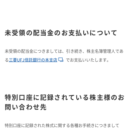
理念体系
モビリティへの取り組み
個人投資家の皆様へ
株式・社債情報TOP
業績予想​
統合報告書​
その他イベント​
経営情報
理念体系
採用情報
事業紹介 TOP
トップメッセージ
理念体系​
IRイベント
会社案内
CO
排出量抑制への取り組み
2
社長メッセージ
社是
IRサポート
個人投資家の皆様へTOP
未受領の配当金のお支払いについて
株式情報​
連結財務諸表の状況​
IRイベント
会社案内
投資家用参考資料 私たちの「際立ち」​
取締役メッセージ
グループビジョン
レジデンシャル
積水化学グループのサステナビリティ
IRライブラリ
グローバルネットワーク
製品一覧・検索
介護への取り組み
株主総会​
サステナビリティ​
決算説明会
会社概要
投資家向け企業概要
長期ビジョン
ニュース
IRサポートTOP
成長の軌跡​
未受領の配当金につきましては、引き続き、株主名簿管理人であ
株価情報​
IRライブラリ
グローバルネットワーク
長期ビジョンおよび中期経営計画説明会
歴史・沿革
アドバンストライフライン
理念体系
サステナビリティ貢献製品
連結業績推移​
経営戦略(中期経営計画)
業績・財務・ESGデータ
R&D
火災への取り組み
お問い合わせ
ファクトブック​
株主様向け経営説明会​
長期ビジョン​
る
三菱UFJ信託銀行の本支店
でお支払いいたします。
決算短信・有価証券報告書
国内事業所
その他イベント
役員一覧
長期ビジョン
よくあるご質問​
業績・財務・ESGデータ
R&D
積水化学の強み​
統合報告書
国内工場
イノベーティブモビリティ
株主総会
社外からの評価
コーポレート・ガバナンス
株式・社債情報
コーポレート・ベンチャー・キャピタル
経営戦略(中期経営計画)
熱対策への取り組み
株主還元（配当・自己株式取得）​
主な財務指標​
日本語
English
中文
サステナビリティレポート​
IR最新資料一式​
経営戦略(中期経営計画)​
業績予想
研究開発
投資家用参考資料 私たちの「際立ち」
国内研究所
株主様向け経営説明会
会社案内パンフレット
事業紹介
株式・社債情報
連結財務諸表の状況
知的財産
ライフサイエンス
ファクトブック
サステナビリティレポート
IRカレンダー​
日本
個人投資家の皆様へ
スポーツ活動支援
IR最新資料一式
老朽化するインフラへの取り組み
資材調達
役員一覧
早わかり！積水化学の事業​
社債・格付情報​
特別口座に記録されている株主様のお
セグメント別データ​
コーポレート・ガバナンス報告書​
株式情報
連結業績推移
事例紹介
サステナビリティレポート
米州（北米・中南米）
取引先からの相談・通報
コーポレート・ガバナンス
事業紹介​
問い合わせ先
個人投資家の皆様へ
株価情報
新規事業創出
主な財務指標
サステナビリティに関するお問い合わせ
IRサポート
広告・ブランド
コーポレート・ガバナンス報告書
欧州
R&D
IRメール配信​
さらなる成長へ​
アナリストカバレッジ​
エリア別売上高​
成長の軌跡
株主還元（配当・自己株式取得）
セグメント別データ
会社案内パンフレット​
会社案内パンフレット
亜細亜・大洋州
経営環境のリスク
役員一覧​
特別口座に記録された株式に関する各種お手続きにつきまして
IRサポート
広告・ブランド
積水化学の強み
グローバル展開
社債・格付情報
エリア別売上高
株主総会招集通知