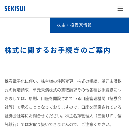
株主・投資家情報
株主・投資家情報
経営情報
株式に関するお手続きのご案内
SEKISUI’s Innovation
IRイベント
経営情報TOP
企業情報
SEKISUI’s Innovation TOP
株券電子化に伴い、株主様の住所変更、株式の相続、単元未満株
IRライブラリ
IRイベントTOP
社長メッセージ​
式の買増請求、単元未満株式の買取請求その他各種お手続きにつ
株主・投資家情報
企業情報 TOP
災害への取り組み
きましては、原則、口座を開設されている口座管理機関（証券会
業績・財務・ESGデータ
IRライブラリTOP
決算説明会​
取締役メッセージ​
社等）で承ることとなっておりますので、口座を開設されている
サステナビリティ
株主・投資家情報 TOP
ご挨拶
難病治療のための研究
証券会社等にお問合せください。株主名簿管理人（三菱ＵＦＪ信
株式・社債情報
業績・財務・ESGデータTOP
決算短信・有価証券報告書​
託銀行）ではお取り扱いできませんので、ご注意ください。
長期ビジョンおよび中期経営計画説明会​
投資家向け企業概要​
事業紹介
サステナビリティ TOP
経営情報