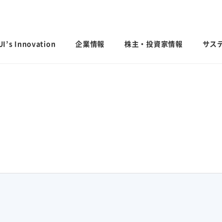
I’s Innovation
企業情報
株主・投資家情報
サス
日本語
English
中文
ステナビリ
IRライブラリ
業績・財務・
会社案内
サステナビリティ貢献製品
グローバル
社外からの
決算短信・有価証券報告書
業績予想
会社概要
国内事業所
経営計画説明
統合報告書
連結財務諸表
歴史・沿革
国内工場
投資家用参考資料 私たちの「際立
連結業績推移
するお問い
ち」
役員一覧
国内研究所
主な財務指標
ファクトブック
コーポレート・ガバナンス
日本
モビリティへの取り組み
CO
排出量抑
セグメント別
2
サステナビリティレポート
えなかった命を
人にも地球にもやさしい、未来の移動
会社案内パンフレット
米州（北米・
「地球温暖化
エリア別売上