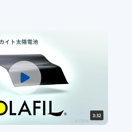
欧州​
取引先からの相談・通報​
亜細亜・大洋州​
3:32