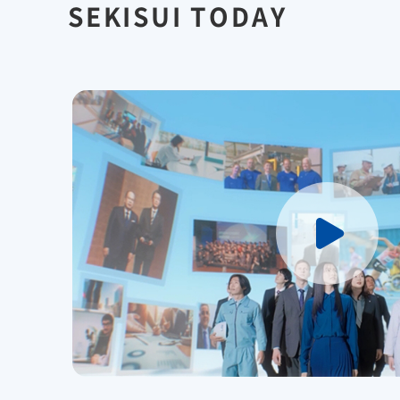
レジデンシャル
アドバンストライフラ
SEKISUI TODAY
に
救う
IR最新資料一式
事業紹介
役員一覧
コーポレート・ガバナンス
R&D
コーポレート・ベンチ
【オンライン授業】SEKISUI SDGs Academy 未来Challenge
R&D
ピタル
経営環境のリスク
新規事業創出
グローバル展開
研究開発
株式・社債情報
個人投資家の皆様へ
知的財産
介護への取り組み
火災への取り組み
事例紹介
株式情報
成長の軌跡
すべての“これから高齢者になる
“もしも”の火災に備え
株価情報
積水化学の強み
人”へ、未来につづく安心を
の安全・安心に
株主還元（配当・自己株式取得）
早わかり！積水化学の事
社債・格付情報
さらなる成長へ
アナリストカバレッジ
株主還元について
株式に関するお手続きのご案内
定款・株式取扱規則
電子公告