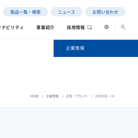
製品一覧・検索
ニュース
お問い合わせ
テナビリティ
事業紹介
採用情報
企業情報
企業情報
ご挨拶
ESGデータ
ネットワーク
評価
理念体系
HOME
企業情報
広告・ブランド
企業映像・CM
の状況
会社案内
理念体系TOP
SEKISUI｜Connect with
サステナビリティレポー
女子陸上競技部
社長メッセージ
ト2025
グローバルネットワーク
会社案内TOP
制への取り組み
データ
社是​
中南米）
」と「わたし」の意外な
高