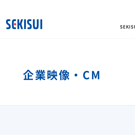
SEKISU
SEKISUI’s Innovation TOP
企業情報 TOP
株主・投資家情報 TOP
サステナビリティ TOP
事業紹介 TOP
企業映像・CM
経営情報
IRイベント
積水化学グループのサ
ご挨拶
トップメッセージ
理念体系
ティ
社長メッセージ
決算説明会
社是
取締役メッセージ
長期ビジョンおよび中期
会
グループビジョン
投資家向け企業概要
サステナビリティに関
サステナビリティレポート
その他イベント
長期ビジョン
合わせ
理念体系
株主総会
経営戦略(中期経営計画)
災害への取り組み
難病治療のための研究
長期ビジョン
株主様向け経営説明会
「災害時」を「非常時」にしないため
革新的医療を支え、救
経営戦略(中期経営計画)