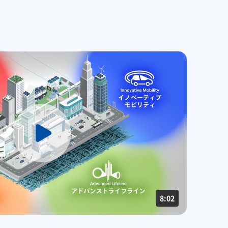
エンス
R&D
グローバルネットワークTOP
会社概要​
グループビジョン​
州
SEKISUI × SPORTS
統合報告書 2025
コーポレート・ベンチャー・キャピタル
R&DTOP
国内事業所​
コーポレート・ベンチャ
挑戦のTASUKI
歴史・沿革​
長期ビジョン​
ンド
ー・キャピタル
スポーツ活動支援
研究開発​
国内工場​
役員一覧​
経営戦略(中期経営計画)​
広告・ブランド
インフラへの取り組み
知的財産​
国内研究所​
早わかり！
コーポレート・ガバナンス​
の安心・安全を、未来に
積水化学の事業
事業関連サイト一覧
製品一覧・検索
広告・ブランドTOP
事例紹介​
日本​
会社案内パンフレット​
企業映像・CM​
ーション一覧
米州（北米・中南米）​
8:02
資材調達​
企業広告​