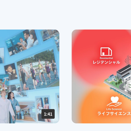
イン
イノベーティブモビリティ
ライフサイ
コーポレート・ガバナンス報告書
関係
資材調達
欧州
ESGデータ
会社案内パンフレット
取引先からの相談・通報
亜細亜・大洋
住宅受注速報
株主総会招集通知
積水化学グループ報告書（株主通信）
ャー・キャ
スポーツ活動支援
広告・ブラ
事業セグメント
企業映像・CM
IRサポート
企業広告
熱対策への取り組み
老朽化する
よくあるご質問
IRカレンダー
ることが、日々
進化し続けるテクノロジーを、放熱材
今ある暮らし
IRメール配信
IRお問い合わせ
料で支える
つなぐために
業
株主・投資家情報サイトマップ
用語集
株主・投資家情報サイトの使い方
IRポリシー
免責事項
投資家コミュニケ
1:41