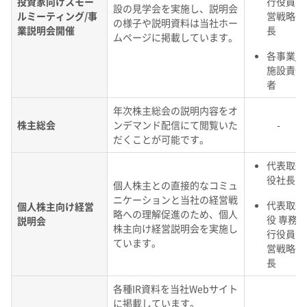
投資家向けスモー
行役員 経
設の見学会を実施し、説明会
ルミーティング/事
営戦略部
の様子や説明資料は当社ホー
業説明会開催
長
ムページに掲載しています。
各事業/
施設責任
者
年次株主総会の説明内容をオ
株主総会
ンデマンド配信にて閲覧いた
-
だくことが可能です。
代表取締
役社長
個人株主との直接的なコミュ
ニケーションと当社の経営戦
代表取締
個人株主向け経営
略への理解促進のため、個人
役 専務執
説明会
株主向け経営説明会を実施し
行役員 経
ています。
営戦略部
長
各種IR資料を当社Webサイト
に掲載しています。