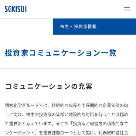
株主・投資家情報
株主・投資家情報
経営情報
投資家コミュニケーション一覧
SEKISUI’s Innovation
IRイベント
経営情報TOP
企業情報
SEKISUI’s Innovation TOP
コミュニケーションの充実
IRライブラリ
IRイベントTOP
社長メッセージ​
株主・投資家情報
企業情報 TOP
災害への取り組み
積水化学グループでは、持続的な成長と中長期的な企業価値の向
業績・財務・ESGデータ
IRライブラリTOP
決算説明会​
取締役メッセージ​
上に向け、株主や投資家の皆様と建設的な対話を行うことは極め
サステナビリティ
株主・投資家情報 TOP
ご挨拶
難病治療のための研究
て重要だと考えています。そこで「投資家と経営層の積極的なエ
株式・社債情報
業績・財務・ESGデータTOP
決算短信・有価証券報告書​
長期ビジョンおよび中期経営計画説明会​
ンゲージメント」を重要課題の一つとして掲げ、代表取締役社長
投資家向け企業概要​
事業紹介
サステナビリティ TOP
経営情報