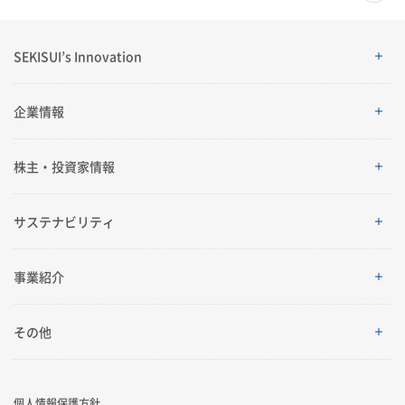
SEKISUI’s Innovation
SEKISUI’s Innovation
企業情報
企業情報
株主・投資家情報
ご挨拶
株主・投資家情報
サステナビリティ
理念体系
経営情報
サステナビリティ
事業紹介
会社案内
IRイベント
トップメッセージ
採用情報
事業紹介
その他
グローバルネットワーク
IRライブラリ
積水化学グループのサステナビリティ
レジデンシャル
製品一覧・検索
個人情報保護方針