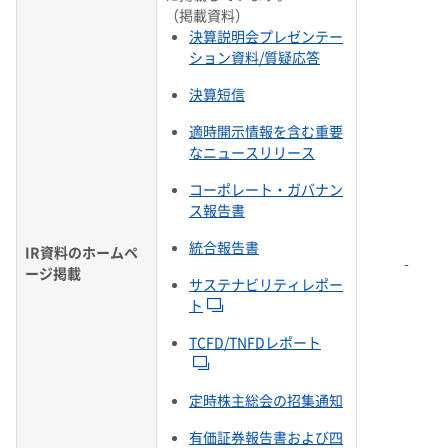
（掲載資料）
決算説明会プレゼンテー
ション資料/質疑応答
決算短信
適時開示情報を含む重要
なニュースリリース
コーポレート・ガバナン
ス報告書
統合報告書
IR資料のホームペ
-
ージ掲載
サステナビリティレポー
ト
TCFD/TNFDレポート
定時株主総会の招集通知
有価証券報告書および四