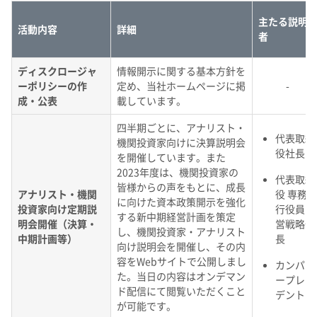
IRお問い合わせ​
株主還元について​
よくあるご質問
企業映像・CM
早わかり！積水化学の事業
株式に関するお手続きのご案内​
アナリストカバレッジ
ESGデータ
積水化学グループ報告書（株主通信）
ESGデータ​
株主総会招集通知​
主たる説明
コーポレート・ガバナンス​
活動内容
詳細
IRカレンダー
企業広告
事業セグメント
さらなる成長へ
株式に関するお手続きのご案内
住宅受注速報
者
SEKISUI｜Connect with
コーポレート・ベンチャー・キ
株主・投資家情報サイトマップ​
IRメール配信
ャピタル
株主還元について
定款・株式取扱規則
定款・株式取扱規則​
住宅受注速報​
積水化学グループ報告書（株主通信）​
ディスクロージャ
情報開示に関する基本方針を
IRお問い合わせ
R&D​
サステナビリティレポート202
電子公告
社長メッセージ
統合報告書 2025
女子陸上競技部
SEKISUI × SPORTS
ーポリシーの作
定め、当社ホームページに掲
-
5
挑戦のTASUKI
株主・投資家情報サイトマップ
成・公表
載しています。
用語集​
電子公告​
用語集
経営環境のリスク​
四半期ごとに、アナリスト・
代表取締
機関投資家向けに決算説明会
株主・投資家情報サイトの使い方
株主・投資家情報サイトの使い方​
役社長
を開催しています。また
IRポリシー
2023年度は、機関投資家の
代表取締
皆様からの声をもとに、成長
免責事項
アナリスト・機関
役 専務執
早わかり！
に向けた資本政策開示を強化
IRポリシー​
投資家向け定期説
行役員 経
投資家コミュニケーション一覧
積水化学の事業
する新中期経営計画を策定
明会開催（決算・
営戦略部
し、機関投資家・アナリスト
中期計画等）
長
向け説明会を開催し、その内
免責事項​
容をWebサイトで公開しまし
カンパニ
た。当日の内容はオンデマン
ープレジ
ド配信にて閲覧いただくこと
デント
投資家コミュニケーション一覧​
が可能です。