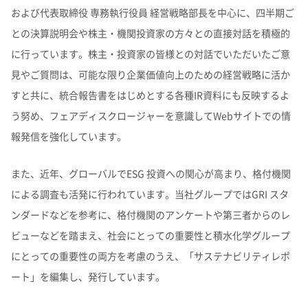
理念体系
モビリティへの取り組み
および代表取締役 専務執行役員 経営戦略部長を中心に、四半期ご
個人投資家の皆様へ
株式・社債情報TOP
業績予想​
との決算説明会や株主・機関投資家の方々との直接対話を積極的
統合報告書​
その他イベント​
経営情報
理念体系
採用情報
事業紹介 TOP
トップメッセージ
理念体系​
IRイベント
会社案内
CO
排出量抑制への取り組み
2
に行っています。株主・投資家の皆様との対話でいただいたご意
社長メッセージ
社是
IRサポート
個人投資家の皆様へTOP
株式情報​
見やご質問は、可能な限り企業価値向上のための経営戦略に活か
連結財務諸表の状況​
IRイベント
会社案内
投資家用参考資料 私たちの「際立ち」​
取締役メッセージ
グループビジョン
レジデンシャル
積水化学グループのサステナビリティ
IRライブラリ
グローバルネットワーク
製品一覧・検索
介護への取り組み
株主総会​
サステナビリティ​
すと共に、統合報告書をはじめとする各種IR資料にも反映するよ
決算説明会
会社概要
投資家向け企業概要
長期ビジョン
ニュース
IRサポートTOP
う努め、フェアディスクロージャーを意識してWebサイトでの情
成長の軌跡​
株価情報​
IRライブラリ
グローバルネットワーク
長期ビジョンおよび中期経営計画説明会
歴史・沿革
アドバンストライフライン
理念体系
サステナビリティ貢献製品
連結業績推移​
経営戦略(中期経営計画)
業績・財務・ESGデータ
R&D
火災への取り組み
お問い合わせ
ファクトブック​
株主様向け経営説明会​
報発信を強化しています。
長期ビジョン​
決算短信・有価証券報告書
国内事業所
その他イベント
役員一覧
長期ビジョン
よくあるご質問​
業績・財務・ESGデータ
R&D
積水化学の強み​
統合報告書
国内工場
イノベーティブモビリティ
株主総会
社外からの評価
コーポレート・ガバナンス
株式・社債情報
コーポレート・ベンチャー・キャピタル
経営戦略(中期経営計画)
熱対策への取り組み
株主還元（配当・自己株式取得）​
また、近年、グローバルでESG 投資への関心が高まり、格付機関
主な財務指標​
日本語
English
中文
サステナビリティレポート​
IR最新資料一式​
経営戦略(中期経営計画)​
業績予想
研究開発
投資家用参考資料 私たちの「際立ち」
国内研究所
株主様向け経営説明会
会社案内パンフレット
事業紹介
による調査も活発に行われています。当社グループではGRI スタ
株式・社債情報
連結財務諸表の状況
知的財産
ライフサイエンス
ファクトブック
サステナビリティレポート
IRカレンダー​
日本
個人投資家の皆様へ
スポーツ活動支援
IR最新資料一式
老朽化するインフラへの取り組み
資材調達
ンダードなどを参考に、格付機関のアンケートや第三者からのレ
役員一覧
早わかり！積水化学の事業​
社債・格付情報​
セグメント別データ​
コーポレート・ガバナンス報告書​
株式情報
連結業績推移
事例紹介
サステナビリティレポート
米州（北米・中南米）
ビューなどを踏まえ、社会にとっての重要性と積水化学グループ
取引先からの相談・通報
コーポレート・ガバナンス
事業紹介​
個人投資家の皆様へ
株価情報
新規事業創出
主な財務指標
サステナビリティに関するお問い合わせ
IRサポート
にとっての重要性の両方を考慮のうえ、「サステナビリティレポ
広告・ブランド
コーポレート・ガバナンス報告書
欧州
R&D
IRメール配信​
さらなる成長へ​
アナリストカバレッジ​
エリア別売上高​
成長の軌跡
株主還元（配当・自己株式取得）
ート」を編集し、発行しています。
セグメント別データ
会社案内パンフレット​
会社案内パンフレット
亜細亜・大洋州
経営環境のリスク
役員一覧​
IRサポート
広告・ブランド
積水化学の強み
グローバル展開
社債・格付情報
エリア別売上高
株主総会招集通知