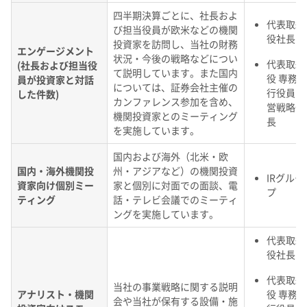
四半期決算ごとに、社長およ
代表取締
び担当役員が欧米などの機関
役社長
投資家を訪問し、当社の財務
エンゲージメント
状況・今後の戦略などについ
代表取締
(社長および担当役
て説明しています。また国内
役 専務執
員が投資家と対話
については、証券会社主催の
行役員 経
した件数)
カンファレンス参加を含め、
営戦略部
機関投資家とのミーティング
長
を実施しています。
国内および海外（北米・欧
国内・海外機関投
州・アジアなど）の機関投資
IRグルー
資家向け個別ミー
家と個別に対面での面談、電
プ
ティング
話・テレビ会議でのミーティ
ングを実施しています。
代表取締
役社長
代表取締
当社の事業戦略に関する説明
アナリスト・機関
役 専務執
会や当社が保有する設備・施