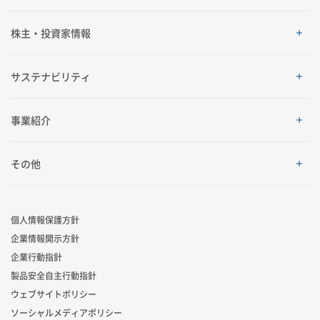
企業情報
株主・投資家情報
ご挨拶
株主・投資家情報
サステナビリティ
理念体系
経営情報
サステナビリティ
事業紹介
会社案内
IRイベント
トップメッセージ
採用情報
事業紹介
その他
グローバルネットワーク
IRライブラリ
積水化学グループのサステナビリティ
レジデンシャル
製品一覧・検索
個人情報保護方針
R&D
業績・財務・ESGデータ
サステナビリティ貢献製品
企業情報開示方針
アドバンストライフライン
ニュース
企業行動指針
コーポレート・ベンチャー・キャピタル
株式・社債情報
社外からの評価
製品安全自主行動指針
イノベーティブモビリティ
お問い合わせ
ウェブサイトポリシー
スポーツ活動支援
個人投資家の皆様へ
ソーシャルメディアポリシー
サステナビリティレポート
ライフサイエンス