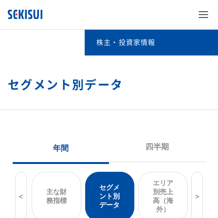
株主・投資家情報
株主・投資家情報
経営情報
セグメント別データ
SEKISUI’s Innovation
IRイベント
経営情報TOP
企業情報
SEKISUI’s Innovation TOP
IRライブラリ
IRイベントTOP
社長メッセージ​
株主・投資家情報
企業情報 TOP
災害への取り組み
業績・財務・ESGデータ
IRライブラリTOP
決算説明会​
取締役メッセージ​
サステナビリティ
株主・投資家情報 TOP
ご挨拶
難病治療のための研究
株式・社債情報
業績・財務・ESGデータTOP
決算短信・有価証券報告書​
長期ビジョンおよび中期経営計画説明会​
投資家向け企業概要​
事業紹介
サステナビリティ TOP
経営情報