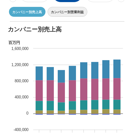
理念体系
モビリティへの取り組み
個人投資家の皆様へ
株式・社債情報TOP
業績予想​
統合報告書​
その他イベント​
経営情報
理念体系
採用情報
事業紹介 TOP
トップメッセージ
理念体系​
IRイベント
会社案内
CO
排出量抑制への取り組み
2
社長メッセージ
社是
IRサポート
個人投資家の皆様へTOP
株式情報​
連結財務諸表の状況​
IRイベント
会社案内
投資家用参考資料 私たちの「際立ち」​
取締役メッセージ
グループビジョン
レジデンシャル
積水化学グループのサステナビリティ
IRライブラリ
グローバルネットワーク
製品一覧・検索
介護への取り組み
株主総会​
サステナビリティ​
決算説明会
会社概要
投資家向け企業概要
長期ビジョン
ニュース
IRサポートTOP
成長の軌跡​
株価情報​
IRライブラリ
グローバルネットワーク
長期ビジョンおよび中期経営計画説明会
歴史・沿革
アドバンストライフライン
理念体系
サステナビリティ貢献製品
連結業績推移​
経営戦略(中期経営計画)
業績・財務・ESGデータ
R&D
火災への取り組み
お問い合わせ
ファクトブック​
株主様向け経営説明会​
長期ビジョン​
決算短信・有価証券報告書
国内事業所
その他イベント
役員一覧
長期ビジョン
よくあるご質問​
業績・財務・ESGデータ
R&D
積水化学の強み​
統合報告書
国内工場
イノベーティブモビリティ
株主総会
社外からの評価
コーポレート・ガバナンス
株式・社債情報
コーポレート・ベンチャー・キャピタル
経営戦略(中期経営計画)
熱対策への取り組み
株主還元（配当・自己株式取得）​
主な財務指標​
日本語
English
中文
サステナビリティレポート​
IR最新資料一式​
経営戦略(中期経営計画)​
業績予想
研究開発
投資家用参考資料 私たちの「際立ち」
国内研究所
株主様向け経営説明会
会社案内パンフレット
事業紹介
株式・社債情報
連結財務諸表の状況
知的財産
ライフサイエンス
ファクトブック
サステナビリティレポート
IRカレンダー​
日本
個人投資家の皆様へ
スポーツ活動支援
IR最新資料一式
老朽化するインフラへの取り組み
資材調達
役員一覧
早わかり！積水化学の事業​
社債・格付情報​
セグメント別データ​
コーポレート・ガバナンス報告書​
株式情報
連結業績推移
事例紹介
サステナビリティレポート
米州（北米・中南米）
取引先からの相談・通報
コーポレート・ガバナンス
事業紹介​
個人投資家の皆様へ
株価情報
新規事業創出
主な財務指標
サステナビリティに関するお問い合わせ
IRサポート
広告・ブランド
コーポレート・ガバナンス報告書
欧州
R&D
IRメール配信​
さらなる成長へ​
アナリストカバレッジ​
エリア別売上高​
成長の軌跡
株主還元（配当・自己株式取得）
セグメント別データ
会社案内パンフレット​
会社案内パンフレット
亜細亜・大洋州
経営環境のリスク
役員一覧​
IRサポート
広告・ブランド
積水化学の強み
グローバル展開
社債・格付情報
エリア別売上高
株主総会招集通知