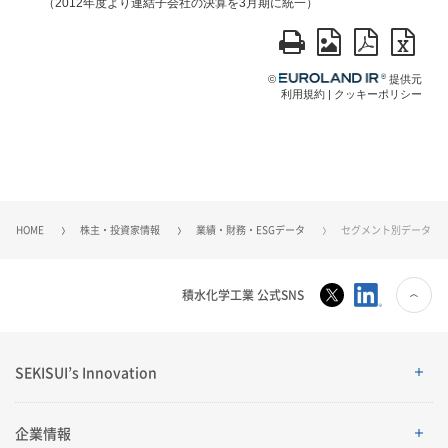
HOME
株主・投資家情報
業績・財務・ESGデータ
セグメント別データ
積水化学工業 公式SNS
SEKISUI’s Innovation
SEKISUI’s Innovation
企業情報