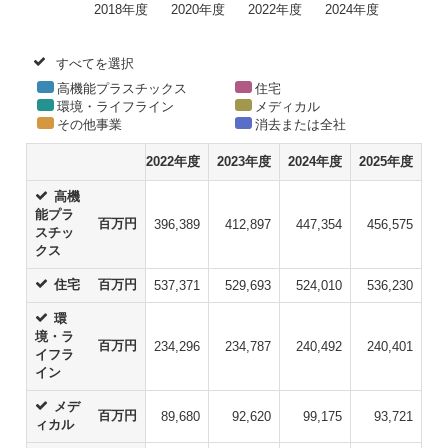
IRお問い合わせ​
株主還元について​
よくあるご質問
企業映像・CM
早わかり！積水化学の事業
株式に関するお手続きのご案内​
アナリストカバレッジ
ESGデータ
積水化学グループ報告書（株主通信）
ESGデータ​
株主総会招集通知​
コーポレート・ガバナンス​
IRカレンダー
企業広告
事業セグメント
さらなる成長へ
株式に関するお手続きのご案内
住宅受注速報
SEKISUI｜Connect with
コーポレート・ベンチャー・キ
株主・投資家情報サイトマップ​
IRメール配信
ャピタル
株主還元について
定款・株式取扱規則
定款・株式取扱規則​
住宅受注速報​
積水化学グループ報告書（株主通信）​
IRお問い合わせ
R&D​
サステナビリティレポート202
電子公告
社長メッセージ
統合報告書 2025
女子陸上競技部
SEKISUI × SPORTS
5
挑戦のTASUKI
株主・投資家情報サイトマップ
用語集​
電子公告​
用語集
経営環境のリスク​
株主・投資家情報サイトの使い方
株主・投資家情報サイトの使い方​
IRポリシー
免責事項
早わかり！
IRポリシー​
投資家コミュニケーション一覧
積水化学の事業
免責事項​
投資家コミュニケーション一覧​