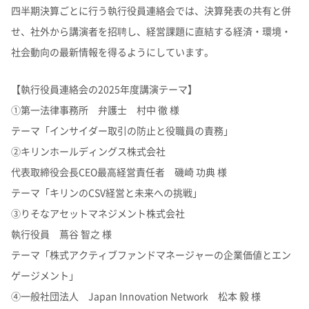
四半期決算ごとに行う執行役員連絡会では、決算発表の共有と併
せ、社外から講演者を招聘し、経営課題に直結する経済・環境・
社会動向の最新情報を得るようにしています。
【執行役員連絡会の2025年度講演テーマ】
①第一法律事務所 弁護士 村中 徹 様
テーマ「インサイダー取引の防止と役職員の責務」
②キリンホールディングス株式会社
代表取締役会長CEO最高経営責任者 磯崎 功典 様
テーマ「キリンのCSV経営と未来への挑戦」
③りそなアセットマネジメント株式会社
執行役員 蔦谷 智之 様
テーマ「株式アクティブファンドマネージャーの企業価値とエン
ゲージメント」
④一般社団法人 Japan Innovation Network 松本 毅 様