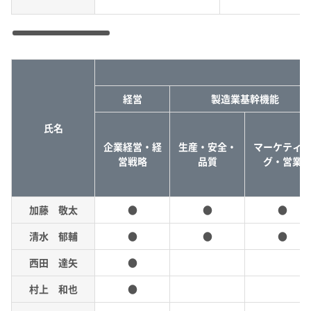
経営
製造業基幹機能
氏名
企業経営・経
生産・安全・
マーケティ
営戦略
品質
グ・営業
加藤 敬太
●
●
●
清水 郁輔
●
●
●
西田 達矢
●
村上 和也
●