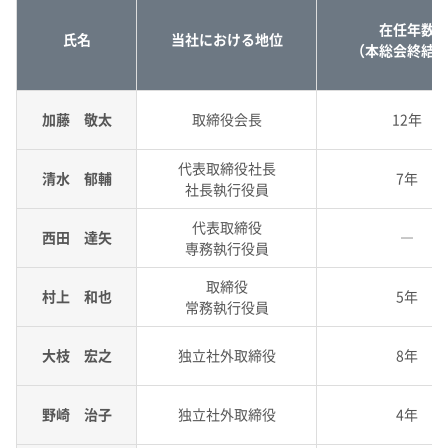
在任年数
氏名
当社における地位
（本総会終結
加藤 敬太
取締役会長
12年
代表取締役社長
清水 郁輔
7年
社長執行役員
代表取締役
西田 達矢
―
専務執行役員
取締役
村上 和也
5年
常務執行役員
大枝 宏之
独立社外取締役
8年
野崎 治子
独立社外取締役
4年