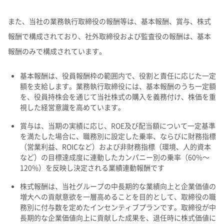
また、当社の業務執行取締役の報酬等は、基本報酬、賞与、株式
報酬で構成されており、社外取締役および監査役の報酬は、基本
報酬のみで構成されています。
基本報酬は、役員報酬枠の範囲内で、役割と責任に応じた一定
額を支給します。業務執行取締役には、基本報酬のうち一定額
を、役員持株会を通じて当社株式の購入を義務付け、株価を重
視した経営意識を高めています。
賞与は、当期の実績に応じ、ROE及び配当額について一定基準
を満たした場合に、職務別に設定した乗率、ならびに財務指標
（営業利益、ROICなど）および非財務指標（環境、人的資本
など）の目標達成度に連動したカンパニー別の乗率（60%～
120%）を反映し決定される業績連動報酬です
株式報酬は、当社グループの中長期的な業績向上と企業価値の
増大への貢献意欲を一層高めることを目的として、取締役の職
務別に付与数を定めたインセンティブプランです。取締役が中
長期的な企業価値向上に貢献した成果を、退任時に株式価値に