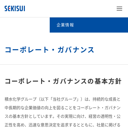
企業情報
企業情報
ご挨拶
コーポレート・ガバナンス
SEKISUI’s Innovation
理念体系
企業情報
SEKISUI’s Innovation TOP
コーポレート・ガバナンスの基本方針
会社案内
理念体系TOP
株主・投資家情報
企業情報 TOP
災害への取り組み
積水化学グループ（以下「当社グループ」）は、持続的な成長と
グローバルネットワーク
会社案内TOP
社是​
中長期的な企業価値の向上を図ることをコーポレート・ガバナン
サステナビリティ
株主・投資家情報 TOP
ご挨拶
難病治療のための研究
スの基本方針としています。その実現に向け、経営の透明性・公
R&D
グローバルネットワークTOP
会社概要​
グループビジョン​
正性を高め、迅速な意思決定を追求するとともに、社是に掲げる
事業紹介
サステナビリティ TOP
経営情報