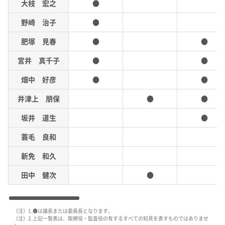
大枝 宏之
●
野崎 治子
●
肥塚 見春
●
●
宮井 真千子
●
●
畑中 好彦
●
●
井津上 朋保
●
●
坂井 道生
●
蓑毛 良和
新免 和久
田中 健次
●
（注）1.●は議長または委員長となります。
（注）2.上記一覧表は、取締役・監査役の有するすべての知見を表すものではありませ