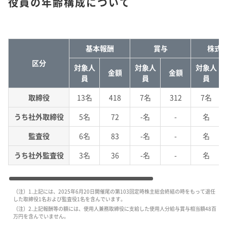
役員の年齢構成について
基本報酬
賞与
株式
区分
対象人
対象人
対象人
金額
金額
員
員
員
取締役
13名
418
7名
312
7名
うち社外取締役
5名
72
-名
-
名
監査役
6名
83
-名
-
名
うち社外監査役
3名
36
-名
-
名
（注）1.上記には、2025年6月20日開催尾の第103回定時株主総会終結の時をもって退任
した取締役1名および監査役1名を含んでいます。
（注）2.上記報酬等の額には、使用人兼務取締役に支給した使用人分給与賞与相当額48百
万円を含んでいません。