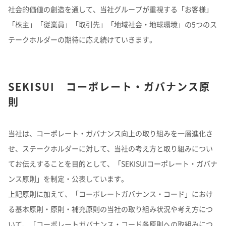
理念体系
モビリティへの取り組み
社会的価値の創造を通して、当社グループが重視する「お客様」
コーポレート・ベンチャー・キャピタル
R&DTOP
国内事業所​
歴史・沿革​
「株主」「従業員」「取引先」「地域社会・地球環境」の5つのス
長期ビジョン​
経営情報
理念体系
採用情報
事業紹介 TOP
トップメッセージ
IRイベント
会社案内
CO
排出量抑制への取り組み
2
テークホルダーの期待に応え続けていきます。
スポーツ活動支援
社長メッセージ
社是
研究開発​
国内工場​
役員一覧​
IRイベント
会社案内
取締役メッセージ
経営戦略(中期経営計画)​
グループビジョン
レジデンシャル
積水化学グループのサステナビリティ
IRライブラリ
グローバルネットワーク
製品一覧・検索
介護への取り組み
広告・ブランド
決算説明会
会社概要
投資家向け企業概要
長期ビジョン
ニュース
SEKISUI コーポレート・ガバナンス原
知的財産​
国内研究所​
IRライブラリ
グローバルネットワーク
長期ビジョンおよび中期経営計画説明会
歴史・沿革
アドバンストライフライン
理念体系
サステナビリティ貢献製品
経営戦略(中期経営計画)
業績・財務・ESGデータ
コーポレート・ガバナンス​
R&D
火災への取り組み
お問い合わせ
則
決算短信・有価証券報告書
国内事業所
その他イベント
役員一覧
長期ビジョン
広告・ブランドTOP
業績・財務・ESGデータ
R&D
統合報告書
事例紹介​
国内工場
イノベーティブモビリティ
株主総会
社外からの評価
コーポレート・ガバナンス
株式・社債情報
コーポレート・ベンチャー・キャピタル
経営戦略(中期経営計画)
熱対策への取り組み
日本​
会社案内パンフレット​
日本語
English
中文
当社は、コーポレート・ガバナンス向上の取り組みを一層進化さ
業績予想
研究開発
投資家用参考資料 私たちの「際立ち」
国内研究所
株主様向け経営説明会
会社案内パンフレット
事業紹介
企業映像・CM​
せ、ステークホルダーに対して、当社の考え方と取り組みについ
株式・社債情報
連結財務諸表の状況
知的財産
ライフサイエンス
ファクトブック
サステナビリティレポート
日本
個人投資家の皆様へ
スポーツ活動支援
IR最新資料一式
老朽化するインフラへの取り組み
資材調達
役員一覧
米州（北米・中南米）​
てお伝えすることを目的として、「SEKISUIコーポレート・ガバナ
資材調達​
株式情報
連結業績推移
事例紹介
サステナビリティレポート
米州（北米・中南米）
取引先からの相談・通報
コーポレート・ガバナンス
ンス原則」を制定・公表しています。
企業広告​
個人投資家の皆様へ
株価情報
新規事業創出
主な財務指標
サステナビリティに関するお問い合わせ
IRサポート
広告・ブランド
コーポレート・ガバナンス報告書
欧州
R&D
上記原則に加えて、「コーポレートガバナンス・コード」におけ
欧州​
成長の軌跡
取引先からの相談・通報​
株主還元（配当・自己株式取得）
セグメント別データ
会社案内パンフレット
亜細亜・大洋州
経営環境のリスク
る基本原則・原則・補充原則の当社の取り組み状況や考え方につ
IRサポート
広告・ブランド
積水化学の強み
グローバル展開
社債・格付情報
エリア別売上高
株主総会招集通知
いて、「コーポレートガバナンス・コード各原則への取組みにつ