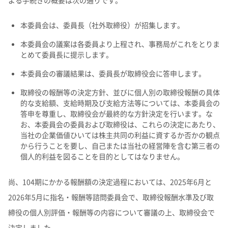
よる手続きの概要は次の通りです。
本委員会は、委員長（社外取締役）が招集します。
本委員会の議案は各委員より上程され、事務局がこれをとりま
とめて委員長に提示します。
本委員会の審議結果は、委員長が取締役会に答申します。
取締役の報酬等の決定方針、並びに個人別の取締役報酬の具体
的な支給額、支給時期及び支給方法等については、本委員会の
答申を尊重し、取締役会が最終的な方針決定を行います。な
お、本委員会の委員および取締役は、これらの決定にあたり、
当社の企業価値ひいては株主共同の利益に資するか否かの観点
から行うことを要し、自己または当社の経営陣を含む第三者の
個人的利益を図ることを目的としてはなりません。
尚、104期にかかる報酬額の決定過程においては、2025年6月と
2026年5月に指名・報酬等諮問委員会で、取締役報酬水準及び取
締役の個人別評価・報酬等の内容について審議の上、取締役会で
決定しました。