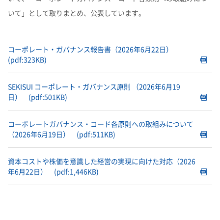
よくあるご質問
企業映像・CM
早わかり！積水化学の事業
亜細亜・大洋州​
アナリストカバレッジ
ESGデータ
積水化学グループ報告書（株主通信）
いて」として取りまとめ、公表しています。
IRカレンダー
企業広告
事業セグメント
さらなる成長へ
株式に関するお手続きのご案内
住宅受注速報
SEKISUI｜Connect with
コーポレート・ベンチャー・キ
IRメール配信
ャピタル
株主還元について
定款・株式取扱規則
コーポレート・ガバナンス報告書（2026年6月22日）
IRお問い合わせ
サステナビリティレポート202
電子公告
社長メッセージ
統合報告書 2025
女子陸上競技部
SEKISUI × SPORTS
(pdf:323KB)
5
挑戦のTASUKI
株主・投資家情報サイトマップ
用語集
SEKISUI コーポレート・ガバナンス原則 （2026年6月19
日）
(pdf:501KB)
株主・投資家情報サイトの使い方
IRポリシー
コーポレートガバナンス・コード各原則への取組みについて
免責事項
（2026年6月19日）
(pdf:511KB)
早わかり！
投資家コミュニケーション一覧
積水化学の事業
資本コストや株価を意識した経営の実現に向けた対応（2026
年6月22日）
(pdf:1,446KB)