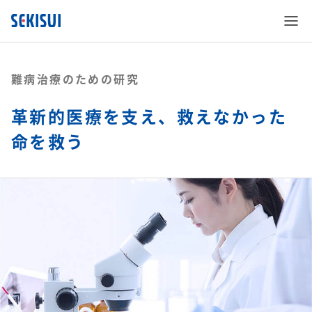
難病治療のための研究
革新的医療を支え、救えなかった
命を救う
SEKISUI’s Innovation
企業情報
SEKISUI’s Innovation TOP
株主・投資家情報
企業情報 TOP
災害への取り組み
サステナビリティ
株主・投資家情報 TOP
ご挨拶
難病治療のための研究
事業紹介
サステナビリティ TOP
経営情報