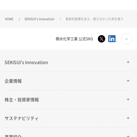
HOME
SEKISUI’s Innovation
革新的医療を支え、救えなかった命を救う
積水化学工業 公式SNS
SEKISUI’s Innovation
SEKISUI’s Innovation
企業情報
企業情報
株主・投資家情報
ご挨拶
株主・投資家情報
サステナビリティ
理念体系
経営情報
サステナビリティ
事業紹介