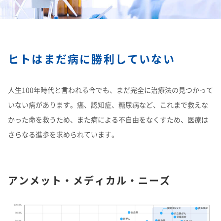
理念体系
モビリティへの取り組み
経営情報
理念体系
採用情報
事業紹介 TOP
トップメッセージ
IRイベント
会社案内
CO
排出量抑制への取り組み
2
社長メッセージ
社是
ヒトはまだ病に勝利していない
IRイベント
会社案内
取締役メッセージ
グループビジョン
レジデンシャル
積水化学グループのサステナビリティ
IRライブラリ
グローバルネットワーク
製品一覧・検索
介護への取り組み
決算説明会
会社概要
投資家向け企業概要
長期ビジョン
ニュース
IRライブラリ
グローバルネットワーク
人生100年時代と言われる今でも、まだ完全に治療法の見つかって
長期ビジョンおよび中期経営計画説明会
歴史・沿革
アドバンストライフライン
理念体系
サステナビリティ貢献製品
経営戦略(中期経営計画)
業績・財務・ESGデータ
R&D
火災への取り組み
お問い合わせ
いない病があります。癌、認知症、糖尿病など、これまで救えな
決算短信・有価証券報告書
国内事業所
その他イベント
役員一覧
長期ビジョン
かった命を救うため、また病による不自由をなくすため、医療は
業績・財務・ESGデータ
R&D
統合報告書
国内工場
イノベーティブモビリティ
株主総会
社外からの評価
コーポレート・ガバナンス
株式・社債情報
コーポレート・ベンチャー・キャピタル
経営戦略(中期経営計画)
熱対策への取り組み
日本語
English
中文
さらなる進歩を求められています。
業績予想
研究開発
投資家用参考資料 私たちの「際立ち」
国内研究所
株主様向け経営説明会
会社案内パンフレット
事業紹介
株式・社債情報
連結財務諸表の状況
知的財産
ライフサイエンス
ファクトブック
サステナビリティレポート
日本
個人投資家の皆様へ
スポーツ活動支援
IR最新資料一式
老朽化するインフラへの取り組み
資材調達
役員一覧
株式情報
連結業績推移
事例紹介
サステナビリティレポート
米州（北米・中南米）
取引先からの相談・通報
コーポレート・ガバナンス
アンメット・メディカル・ニーズ
個人投資家の皆様へ
株価情報
新規事業創出
主な財務指標
サステナビリティに関するお問い合わせ
IRサポート
広告・ブランド
コーポレート・ガバナンス報告書
欧州
R&D
成長の軌跡
株主還元（配当・自己株式取得）
セグメント別データ
会社案内パンフレット
亜細亜・大洋州
経営環境のリスク
IRサポート
広告・ブランド
積水化学の強み
グローバル展開
社債・格付情報
エリア別売上高
株主総会招集通知