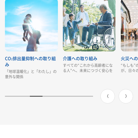
CO
排出量抑制への取り組
介護への取り組み
火災への
2
み
すべての“これから高齢者にな
“もしも”
る人”へ、未来につづく安心を
が、日々
「地球温暖化」と「わたし」の
意外な関係