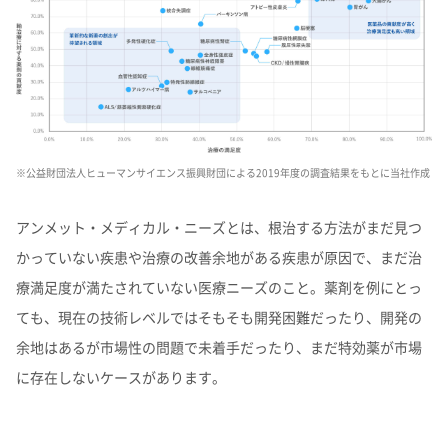
よくあるご質問
企業映像・CM
早わかり！積水化学の事業
アナリストカバレッジ
ESGデータ
積水化学グループ報告書（株主通信）
IRカレンダー
企業広告
事業セグメント
さらなる成長へ
株式に関するお手続きのご案内
住宅受注速報
SEKISUI｜Connect with
コーポレート・ベンチャー・キ
IRメール配信
ャピタル
株主還元について
定款・株式取扱規則
IRお問い合わせ
サステナビリティレポート202
電子公告
社長メッセージ
統合報告書 2025
女子陸上競技部
SEKISUI × SPORTS
5
挑戦のTASUKI
株主・投資家情報サイトマップ
用語集
※公益財団法人ヒューマンサイエンス振興財団による2019年度の調査結果をもとに当社作成
株主・投資家情報サイトの使い方
アンメット・メディカル・ニーズとは、根治する方法がまだ見つ
IRポリシー
かっていない疾患や治療の改善余地がある疾患が原因で、まだ治
免責事項
早わかり！
療満足度が満たされていない医療ニーズのこと。薬剤を例にとっ
投資家コミュニケーション一覧
積水化学の事業
ても、現在の技術レベルではそもそも開発困難だったり、開発の
余地はあるが市場性の問題で未着手だったり、まだ特効薬が市場
に存在しないケースがあります。