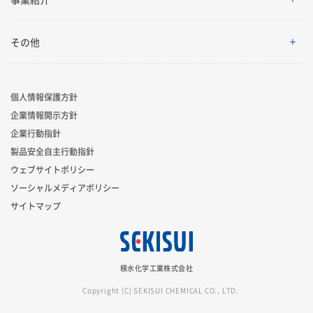
会社案内
IRイベント
トップメッセージ
採用情報
事業紹介
その他
グローバルネットワーク
IRライブラリ
積水化学グループのサステナビリティ
レジデンシャル
製品一覧・検索
個人情報保護方針
R&D
業績・財務・ESGデータ
サステナビリティ貢献製品
企業情報開示方針
アドバンストライフライン
ニュース
企業行動指針
コーポレート・ベンチャー・キャピタル
株式・社債情報
社外からの評価
製品安全自主行動指針
イノベーティブモビリティ
お問い合わせ
ウェブサイトポリシー
スポーツ活動支援
個人投資家の皆様へ
ソーシャルメディアポリシー
サステナビリティレポート
ライフサイエンス
サイトマップ
広告・ブランド
IRサポート
サステナビリティに関するお問い合わせ
新規事業創出
積水化学工業株式会社
グローバル展開
Copyright (C) SEKISUI CHEMICAL CO., LTD.
事業セグメント