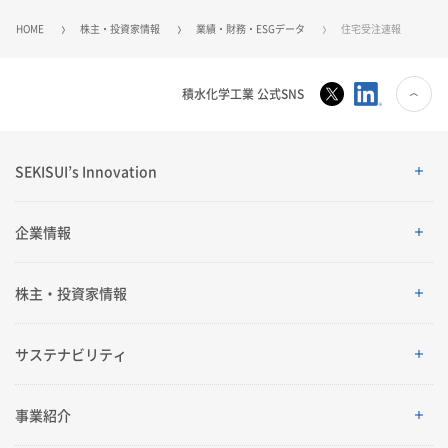
HOME
株主・投資家情報
業績・財務・ESGデータ
住宅受注速報
積水化学工業 公式SNS
SEKISUI’s Innovation
SEKISUI’s Innovation
企業情報
企業情報
株主・投資家情報
ご挨拶
株主・投資家情報
サステナビリティ
理念体系
経営情報
サステナビリティ
事業紹介