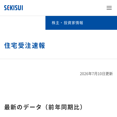
株主・投資家情報
株主・投資家情報
経営情報
住宅受注速報
SEKISUI’s Innovation
IRイベント
経営情報TOP
企業情報
SEKISUI’s Innovation TOP
2026年7月10日更新
IRライブラリ
IRイベントTOP
社長メッセージ​
株主・投資家情報
企業情報 TOP
災害への取り組み
業績・財務・ESGデータ
IRライブラリTOP
決算説明会​
取締役メッセージ​
サステナビリティ
株主・投資家情報 TOP
ご挨拶
難病治療のための研究
最新のデータ（前年同期比）
株式・社債情報
業績・財務・ESGデータTOP
決算短信・有価証券報告書​
長期ビジョンおよび中期経営計画説明会​
投資家向け企業概要​
事業紹介
サステナビリティ TOP
経営情報