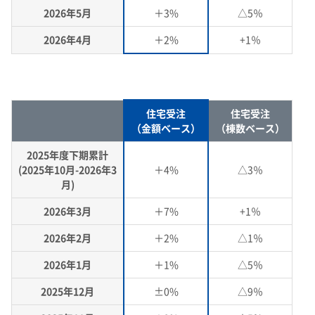
IRお問い合わせ​
株主還元について​
よくあるご質問
企業映像・CM
早わかり！積水化学の事業
株式に関するお手続きのご案内​
アナリストカバレッジ
ESGデータ
2026年5月
＋3%
△5％
積水化学グループ報告書（株主通信）
ESGデータ​
株主総会招集通知​
コーポレート・ガバナンス​
IRカレンダー
企業広告
事業セグメント
さらなる成長へ
株式に関するお手続きのご案内
住宅受注速報
SEKISUI｜Connect with
コーポレート・ベンチャー・キ
2026年4月
＋2%
+1％
株主・投資家情報サイトマップ​
IRメール配信
ャピタル
株主還元について
定款・株式取扱規則
定款・株式取扱規則​
住宅受注速報​
積水化学グループ報告書（株主通信）​
IRお問い合わせ
R&D​
サステナビリティレポート202
電子公告
社長メッセージ
統合報告書 2025
女子陸上競技部
SEKISUI × SPORTS
5
挑戦のTASUKI
株主・投資家情報サイトマップ
用語集​
電子公告​
住宅受注
住宅受注
用語集
経営環境のリスク​
（金額ベース）
（棟数ベース）
株主・投資家情報サイトの使い方
株主・投資家情報サイトの使い方​
2025年度下期累計
IRポリシー
(2025年10月-2026年3
＋4%
△3％
月)
免責事項
早わかり！
IRポリシー​
投資家コミュニケーション一覧
2026年3月
＋7%
+1％
積水化学の事業
2026年2月
＋2%
△1％
免責事項​
2026年1月
＋1%
△5％
2025年12月
±0%
△9％
投資家コミュニケーション一覧​