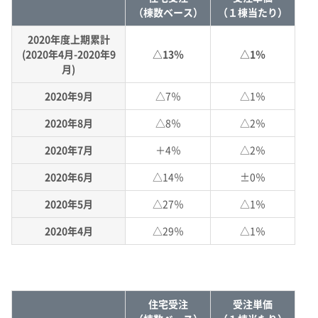
（棟数ベース）
（１棟当たり）
2020年度上期累計
(2020年4月-2020年9
△13％
△1％
月)
2020年9月
△7％
△1％
2020年8月
△8％
△2％
2020年7月
＋4％
△2％
2020年6月
△14％
±0％
2020年5月
△27％
△1％
2020年4月
△29％
△1％
住宅受注
受注単価