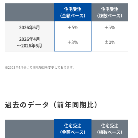
理念体系
モビリティへの取り組み
住宅受注
住宅受注
個人投資家の皆様へ
株式・社債情報TOP
業績予想​
統合報告書​
（金額ベース）
（棟数ベース）
その他イベント​
経営情報
理念体系
採用情報
事業紹介 TOP
トップメッセージ
理念体系​
IRイベント
会社案内
CO
排出量抑制への取り組み
2
社長メッセージ
2026年6月
＋5%
＋5％
社是
IRサポート
個人投資家の皆様へTOP
株式情報​
連結財務諸表の状況​
IRイベント
会社案内
投資家用参考資料 私たちの「際立ち」​
取締役メッセージ
グループビジョン
レジデンシャル
積水化学グループのサステナビリティ
IRライブラリ
グローバルネットワーク
製品一覧・検索
介護への取り組み
株主総会​
2026年4月
サステナビリティ​
＋3％
±0%
～2026年6月
決算説明会
会社概要
投資家向け企業概要
長期ビジョン
ニュース
IRサポートTOP
成長の軌跡​
株価情報​
IRライブラリ
グローバルネットワーク
長期ビジョンおよび中期経営計画説明会
歴史・沿革
アドバンストライフライン
理念体系
サステナビリティ貢献製品
連結業績推移​
経営戦略(中期経営計画)
業績・財務・ESGデータ
R&D
火災への取り組み
お問い合わせ
ファクトブック​
株主様向け経営説明会​
長期ビジョン​
決算短信・有価証券報告書
国内事業所
その他イベント
役員一覧
長期ビジョン
※
2023年4月分より開示項目を変更しております。
よくあるご質問​
業績・財務・ESGデータ
R&D
積水化学の強み​
統合報告書
国内工場
イノベーティブモビリティ
株主総会
社外からの評価
コーポレート・ガバナンス
株式・社債情報
コーポレート・ベンチャー・キャピタル
経営戦略(中期経営計画)
熱対策への取り組み
株主還元（配当・自己株式取得）​
主な財務指標​
日本語
English
中文
サステナビリティレポート​
IR最新資料一式​
経営戦略(中期経営計画)​
業績予想
研究開発
投資家用参考資料 私たちの「際立ち」
国内研究所
株主様向け経営説明会
会社案内パンフレット
事業紹介
株式・社債情報
連結財務諸表の状況
知的財産
ライフサイエンス
ファクトブック
サステナビリティレポート
IRカレンダー​
日本
個人投資家の皆様へ
スポーツ活動支援
IR最新資料一式
老朽化するインフラへの取り組み
資材調達
役員一覧
早わかり！積水化学の事業​
社債・格付情報​
セグメント別データ​
過去のデータ（前年同期比）
コーポレート・ガバナンス報告書​
株式情報
連結業績推移
事例紹介
サステナビリティレポート
米州（北米・中南米）
取引先からの相談・通報
コーポレート・ガバナンス
事業紹介​
個人投資家の皆様へ
株価情報
新規事業創出
主な財務指標
サステナビリティに関するお問い合わせ
IRサポート
広告・ブランド
コーポレート・ガバナンス報告書
欧州
R&D
IRメール配信​
さらなる成長へ​
アナリストカバレッジ​
エリア別売上高​
成長の軌跡
株主還元（配当・自己株式取得）
セグメント別データ
会社案内パンフレット​
会社案内パンフレット
亜細亜・大洋州
住宅受注
住宅受注
経営環境のリスク
役員一覧​
IRサポート
（金額ベース）
（棟数ベース）
広告・ブランド
積水化学の強み
グローバル展開
社債・格付情報
エリア別売上高
株主総会招集通知