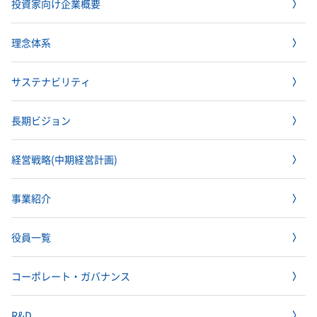
理念体系
モビリティへの取り組み
投資家向け企業概要
個人投資家の皆様へ
株式・社債情報TOP
業績予想​
統合報告書​
その他イベント​
経営情報
理念体系
採用情報
事業紹介 TOP
理念体系
トップメッセージ
理念体系​
IRイベント
会社案内
CO
排出量抑制への取り組み
2
社長メッセージ
社是
IRサポート
個人投資家の皆様へTOP
株式情報​
連結財務諸表の状況​
サステナビリティ
IRイベント
会社案内
投資家用参考資料 私たちの「際立ち」​
取締役メッセージ
グループビジョン
レジデンシャル
積水化学グループのサステナビリティ
IRライブラリ
グローバルネットワーク
製品一覧・検索
介護への取り組み
株主総会​
サステナビリティ​
決算説明会
会社概要
投資家向け企業概要
長期ビジョン
ニュース
IRサポートTOP
長期ビジョン
成長の軌跡​
株価情報​
IRライブラリ
グローバルネットワーク
長期ビジョンおよび中期経営計画説明会
歴史・沿革
アドバンストライフライン
理念体系
サステナビリティ貢献製品
連結業績推移​
経営戦略(中期経営計画)
業績・財務・ESGデータ
R&D
火災への取り組み
お問い合わせ
ファクトブック​
株主様向け経営説明会​
長期ビジョン​
決算短信・有価証券報告書
国内事業所
その他イベント
役員一覧
長期ビジョン
経営戦略(中期経営計画)
よくあるご質問​
業績・財務・ESGデータ
R&D
積水化学の強み​
統合報告書
国内工場
イノベーティブモビリティ
株主総会
社外からの評価
コーポレート・ガバナンス
株式・社債情報
コーポレート・ベンチャー・キャピタル
経営戦略(中期経営計画)
熱対策への取り組み
株主還元（配当・自己株式取得）​
主な財務指標​
日本語
English
中文
サステナビリティレポート​
IR最新資料一式​
経営戦略(中期経営計画)​
業績予想
研究開発
投資家用参考資料 私たちの「際立ち」
国内研究所
株主様向け経営説明会
会社案内パンフレット
事業紹介
事業紹介
株式・社債情報
連結財務諸表の状況
知的財産
ライフサイエンス
ファクトブック
サステナビリティレポート
IRカレンダー​
日本
個人投資家の皆様へ
スポーツ活動支援
IR最新資料一式
老朽化するインフラへの取り組み
資材調達
役員一覧
早わかり！積水化学の事業​
社債・格付情報​
セグメント別データ​
コーポレート・ガバナンス報告書​
役員一覧
株式情報
連結業績推移
事例紹介
サステナビリティレポート
米州（北米・中南米）
取引先からの相談・通報
コーポレート・ガバナンス
事業紹介​
個人投資家の皆様へ
株価情報
新規事業創出
主な財務指標
サステナビリティに関するお問い合わせ
IRサポート
広告・ブランド
コーポレート・ガバナンス報告書
欧州
R&D
IRメール配信​
さらなる成長へ​
コーポレート・ガバナンス
アナリストカバレッジ​
エリア別売上高​
成長の軌跡
株主還元（配当・自己株式取得）
セグメント別データ
会社案内パンフレット​
会社案内パンフレット
亜細亜・大洋州
経営環境のリスク
役員一覧​
IRサポート
広告・ブランド
積水化学の強み
グローバル展開
社債・格付情報
エリア別売上高
株主総会招集通知
R&D