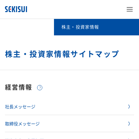
株主・投資家情報
株主・投資家情報
経営情報
株主・投資家情報サイトマップ
SEKISUI’s Innovation
IRイベント
経営情報TOP
企業情報
SEKISUI’s Innovation TOP
経営情報
IRライブラリ
IRイベントTOP
社長メッセージ​
株主・投資家情報
企業情報 TOP
災害への取り組み
社長メッセージ
業績・財務・ESGデータ
IRライブラリTOP
決算説明会​
取締役メッセージ​
サステナビリティ
株主・投資家情報 TOP
ご挨拶
難病治療のための研究
取締役メッセージ
株式・社債情報
業績・財務・ESGデータTOP
決算短信・有価証券報告書​
長期ビジョンおよび中期経営計画説明会​
投資家向け企業概要​
事業紹介
サステナビリティ TOP
経営情報