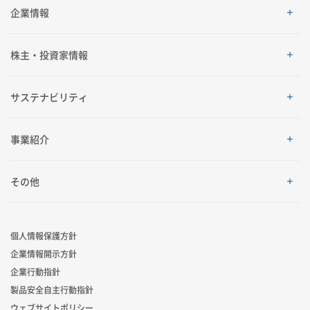
SEKISUI’s Innovation
企業情報
企業情報
株主・投資家情報
ご挨拶
株主・投資家情報
サステナビリティ
理念体系
経営情報
サステナビリティ
事業紹介
会社案内
IRイベント
トップメッセージ
採用情報
事業紹介
その他
グローバルネットワーク
IRライブラリ
積水化学グループのサステナビリティ
レジデンシャル
製品一覧・検索
個人情報保護方針
R&D
業績・財務・ESGデータ
サステナビリティ貢献製品
企業情報開示方針
アドバンストライフライン
ニュース
企業行動指針
コーポレート・ベンチャー・キャピタル
株式・社債情報
社外からの評価
製品安全自主行動指針
イノベーティブモビリティ
お問い合わせ
ウェブサイトポリシー