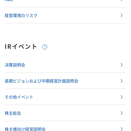
IRお問い合わせ​
株主還元について​
よくあるご質問
企業映像・CM
早わかり！積水化学の事業
株式に関するお手続きのご案内​
アナリストカバレッジ
ESGデータ
積水化学グループ報告書（株主通信）
ESGデータ​
株主総会招集通知​
コーポレート・ガバナンス​
IRカレンダー
企業広告
事業セグメント
さらなる成長へ
株式に関するお手続きのご案内
住宅受注速報
経営環境のリスク
SEKISUI｜Connect with
コーポレート・ベンチャー・キ
株主・投資家情報サイトマップ​
IRメール配信
ャピタル
株主還元について
定款・株式取扱規則
定款・株式取扱規則​
住宅受注速報​
積水化学グループ報告書（株主通信）​
IRお問い合わせ
R&D​
サステナビリティレポート202
電子公告
社長メッセージ
統合報告書 2025
女子陸上競技部
SEKISUI × SPORTS
5
挑戦のTASUKI
株主・投資家情報サイトマップ
用語集​
IRイベント
電子公告​
用語集
経営環境のリスク​
株主・投資家情報サイトの使い方
株主・投資家情報サイトの使い方​
決算説明会
IRポリシー
免責事項
長期ビジョンおよび中期経営計画説明会
早わかり！
IRポリシー​
投資家コミュニケーション一覧
積水化学の事業
その他イベント
免責事項​
株主総会
投資家コミュニケーション一覧​
株主様向け経営説明会