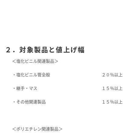
よくあるご質問
企業映像・CM
早わかり！積水化学の事業
アナリストカバレッジ
ESGデータ
積水化学グループ報告書（株主通信）
IRカレンダー
企業広告
事業セグメント
さらなる成長へ
株式に関するお手続きのご案内
住宅受注速報
SEKISUI｜Connect with
コーポレート・ベンチャー・キ
IRメール配信
ャピタル
株主還元について
定款・株式取扱規則
IRお問い合わせ
サステナビリティレポート202
電子公告
社長メッセージ
統合報告書 2025
女子陸上競技部
SEKISUI × SPORTS
5
挑戦のTASUKI
株主・投資家情報サイトマップ
２．対象製品と値上げ幅
用語集
＜塩化ビニル関連製品＞
株主・投資家情報サイトの使い方
IRポリシー
・塩化ビニル管全般
２０％以上
免責事項
早わかり！
・継手・マス
１５％以上
投資家コミュニケーション一覧
積水化学の事業
・その他関連製品
１５％以上
＜ポリエチレン関連製品＞