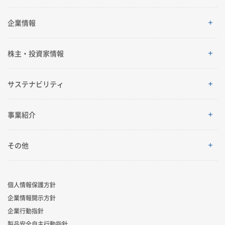
SEKISUI’s Innovation
企業情報
企業情報
株主・投資家情報
ご挨拶
株主・投資家情報
サステナビリティ
理念体系
経営情報
サステナビリティ
事業紹介
会社案内
IRイベント
トップメッセージ
採用情報
事業紹介
その他
グローバルネットワーク
IRライブラリ
積水化学グループのサステナビリティ
レジデンシャル
製品一覧・検索
個人情報保護方針
R&D
業績・財務・ESGデータ
サステナビリティ貢献製品
企業情報開示方針
アドバンストライフライン
ニュース
企業行動指針
コーポレート・ベンチャー・キャピタル
株式・社債情報
社外からの評価
製品安全自主行動指針