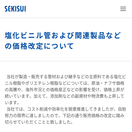
塩化ビニル管および関連製品など
の価格改定について
SEKISUI’s Innovation
当社が製造・販売する管材および継手などの主原料である塩化ビ
企業情報
SEKISUI’s Innovation TOP
ニル樹脂やポリエチレン樹脂などについては、原油・ナフサ価格
の高騰や、海外市況との価格是正などの影響を受け、価格上昇が
株主・投資家情報
企業情報 TOP
続いています。加えて、添加剤などの副資材や物流費も上昇して
災害への取り組み
います。
当社では、コスト削減や効率化を鋭意推進してきましたが、自助
サステナビリティ
株主・投資家情報 TOP
ご挨拶
難病治療のための研究
努力の限界に達しましたので、下記の通り販売価格の改定に踏み
切らせていただくことと致しました。
事業紹介
サステナビリティ TOP
経営情報