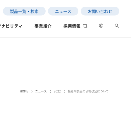
製品一覧・検索
ニュース
お問い合わせ
テナビリティ
事業紹介
採用情報
ESGデータ
ネットワーク
評価
HOME
ニュース
2022
接着剤製品の価格改定について
の状況
SEKISUI｜Connect with
サステナビリティレポー
女子陸上競技部
社長メッセージ
ト2025
制への取り組み
データ
中南米）
」と「わたし」の意外な
高