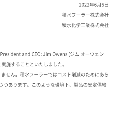
エンス
2022年6月6日
州
積水フーラー株式会社
積水化学工業株式会社
SEKISUI × SPORTS
統合報告書 2025
コーポレート・ベンチャ
挑戦のTASUKI
ンド
ー・キャピタル
ent and CEO: Jim Owens (ジム オーウェン
を実施することといたしました。
インフラへの取り組み
早わかり！
りません。積水フーラーではコスト削減のためにあら
の安心・安全を、未来に
積水化学の事業
事業関連サイト一覧
製品一覧・検索
つつあります。このような環境下、製品の安定供給
ーション一覧