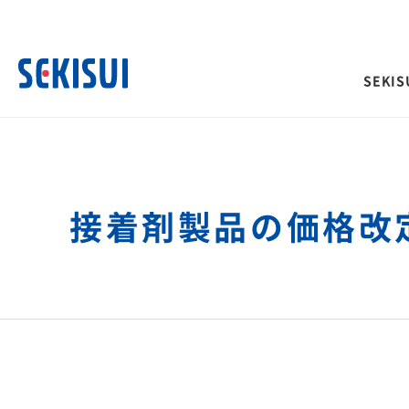
SEKISU
SEKISUI’s Innovation TOP
企業情報 TOP
株主・投資家情報 TOP
サステナビリティ TOP
事業紹介 TOP
接着剤製品の価格改
経営情報
IRイベント
積水化学グループのサ
ご挨拶
トップメッセージ
理念体系
ティ
社長メッセージ
決算説明会
社是
取締役メッセージ
長期ビジョンおよび中期
会
グループビジョン
投資家向け企業概要
サステナビリティに関
サステナビリティレポート
その他イベント
長期ビジョン
合わせ
理念体系
株主総会
経営戦略(中期経営計画)
災害への取り組み
難病治療のための研究
長期ビジョン
株主様向け経営説明会
「災害時」を「非常時」にしないため
革新的医療を支え、救
経営戦略(中期経営計画)