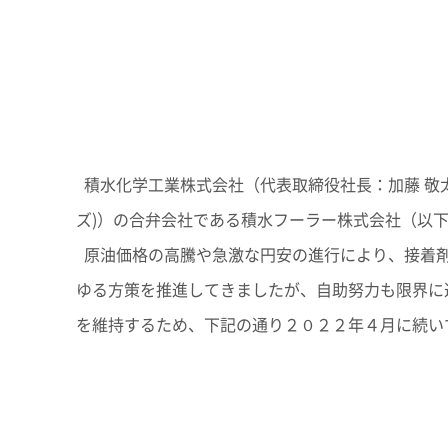
レジデンシャル
アドバンストライフラ
に
救う
IR最新資料一式
事業紹介
役員一覧
コーポレート・ガバナンス
R&D
コーポレート・ベンチ
【オンライン授業】SEKISUI SDGs Academy 未来Challenge
R&D
ピタル
経営環境のリスク
新規事業創出
グローバル展開
研究開発
積水化学工業株式会社（代表取締役社長：加藤 敬太）とH. B. 
株式・社債情報
個人投資家の皆様へ
知的財産
ズ)）の合弁会社である積水フーラー株式会社（以
介護への取り組み
火災への取り組み
事例紹介
株式情報
成長の軌跡
原油価格の高騰や急激な円安の進行により、接着剤
すべての“これから高齢者になる
“もしも”の火災に備え
株価情報
積水化学の強み
人”へ、未来につづく安心を
の安全・安心に
ゆる方策を推進してきましたが、自助努力も限界に
株主還元（配当・自己株式取得）
早わかり！積水化学の事
を維持するため、下記の通り２０２２年４月に続い
社債・格付情報
さらなる成長へ
アナリストカバレッジ
株主還元について
株式に関するお手続きのご案内
定款・株式取扱規則
電子公告