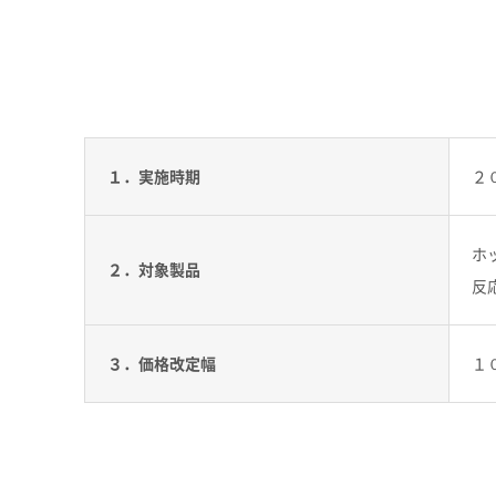
１．実施時期
２
ホ
２．対象製品
反
３．価格改定幅
１