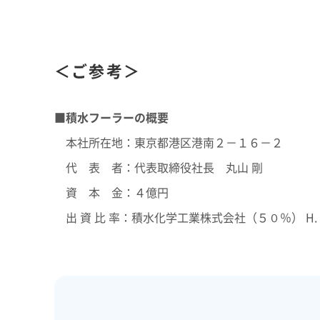
＜ご参考＞
■積水フーラーの概要
本社所在地：東京都港区港南２－１６－２
代 表 者：代表取締役社長 丸山 剛
資 本 金：４億円
出 資 比 率：積水化学工業株式会社（５０％） H. B. Fu