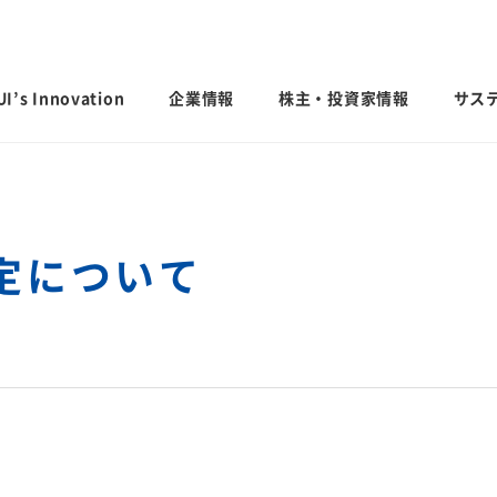
I’s Innovation
企業情報
株主・投資家情報
サス
日本語
English
中文
定について
ステナビリ
IRライブラリ
業績・財務・
会社案内
サステナビリティ貢献製品
グローバル
社外からの
決算短信・有価証券報告書
業績予想
会社概要
国内事業所
経営計画説明
統合報告書
連結財務諸表
歴史・沿革
国内工場
投資家用参考資料 私たちの「際立
連結業績推移
するお問い
ち」
役員一覧
国内研究所
主な財務指標
ファクトブック
コーポレート・ガバナンス
日本
モビリティへの取り組み
CO
排出量抑
セグメント別
2
サステナビリティレポート
えなかった命を
人にも地球にもやさしい、未来の移動
会社案内パンフレット
米州（北米・
「地球温暖化
エリア別売上