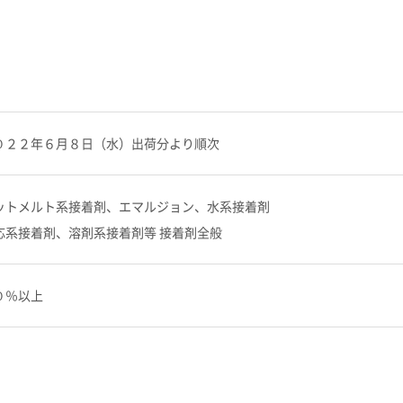
０２２年６月８日（水）出荷分より順次
ットメルト系接着剤、エマルジョン、水系接着剤
応系接着剤、溶剤系接着剤等 接着剤全般
０％以上