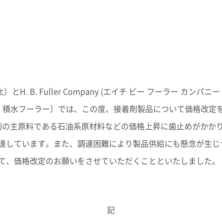
イン
イノベーティブモビリティ
ライフサイ
コーポレート・ガバナンス報告書
関係
資材調達
欧州
ESGデータ
会社案内パンフレット
取引先からの相談・通報
亜細亜・大洋
住宅受注速報
株主総会招集通知
積水化学グループ報告書（株主通信）
ャー・キャ
スポーツ活動支援
広告・ブラ
事業セグメント
企業映像・CM
Fuller Company (エイチ ビー フーラー カンパニー Presid
IRサポート
企業広告
下 積水フーラー）では、この度、接着剤製品について価格改定
熱対策への取り組み
老朽化する
よくあるご質問
IRカレンダー
の主原料である石油系原材料などの価格上昇に歯止めがかか
ることが、日々
進化し続けるテクノロジーを、放熱材
今ある暮らし
IRメール配信
IRお問い合わせ
料で支える
つなぐために
達しています。また、調達困難により製品供給にも懸念が生じ
業
株主・投資家情報サイトマップ
用語集
て、価格改定のお願いをさせていただくことといたしました。
株主・投資家情報サイトの使い方
IRポリシー
免責事項
投資家コミュニケ
記