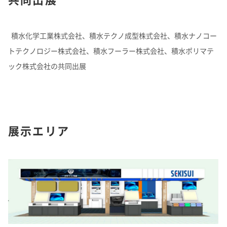
よくあるご質問
企業映像・CM
早わかり！積水化学の事業
アナリストカバレッジ
ESGデータ
積水化学グループ報告書（株主通信）
IRカレンダー
企業広告
事業セグメント
さらなる成長へ
株式に関するお手続きのご案内
住宅受注速報
SEKISUI｜Connect with
コーポレート・ベンチャー・キ
積水化学工業株式会社、積水テクノ成型株式会社、積水ナノコー
IRメール配信
ャピタル
株主還元について
定款・株式取扱規則
トテクノロジー株式会社、積水フーラー株式会社、積水ポリマテ
IRお問い合わせ
サステナビリティレポート202
電子公告
社長メッセージ
統合報告書 2025
女子陸上競技部
SEKISUI × SPORTS
ック株式会社の共同出展
5
挑戦のTASUKI
株主・投資家情報サイトマップ
用語集
株主・投資家情報サイトの使い方
IRポリシー
展示エリア
免責事項
早わかり！
投資家コミュニケーション一覧
積水化学の事業