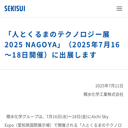
「人とくるまのテクノロジー展
2025 NAGOYA」（2025年7月16
～18日開催）に出展します
SEKISUI’s Innovation
企業情報
SEKISUI’s Innovation TOP
2025年7月11日
株主・投資家情報
企業情報 TOP
災害への取り組み
積水化学工業株式会社
サステナビリティ
株主・投資家情報 TOP
ご挨拶
難病治療のための研究
積水化学グループは、7月16日(水)〜18日(金)にAichi Sky
Expo（愛知県国際展示場）で開催される「人とくるまのテクノロ
事業紹介
サステナビリティ TOP
経営情報