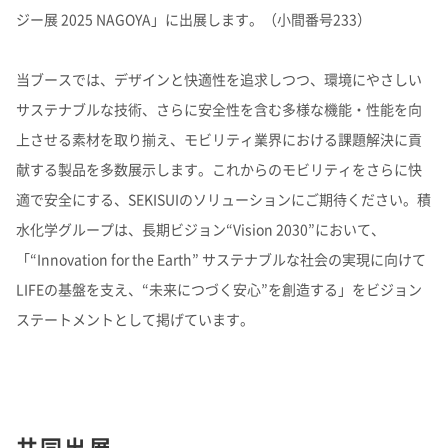
理念体系
モビリティへの取り組み
ジー展 2025 NAGOYA」に出展します。（小間番号233）
経営情報
理念体系
採用情報
事業紹介 TOP
トップメッセージ
IRイベント
会社案内
CO
排出量抑制への取り組み
2
当ブースでは、デザインと快適性を追求しつつ、環境にやさしい
社長メッセージ
社是
サステナブルな技術、さらに安全性を含む多様な機能・性能を向
IRイベント
会社案内
取締役メッセージ
グループビジョン
レジデンシャル
積水化学グループのサステナビリティ
IRライブラリ
グローバルネットワーク
製品一覧・検索
介護への取り組み
上させる素材を取り揃え、モビリティ業界における課題解決に貢
決算説明会
会社概要
投資家向け企業概要
長期ビジョン
ニュース
献する製品を多数展示します。これからのモビリティをさらに快
IRライブラリ
グローバルネットワーク
長期ビジョンおよび中期経営計画説明会
歴史・沿革
アドバンストライフライン
理念体系
サステナビリティ貢献製品
経営戦略(中期経営計画)
業績・財務・ESGデータ
R&D
火災への取り組み
お問い合わせ
適で安全にする、SEKISUIのソリューションにご期待ください。積
決算短信・有価証券報告書
国内事業所
その他イベント
役員一覧
長期ビジョン
水化学グループは、長期ビジョン“Vision 2030”において、
業績・財務・ESGデータ
R&D
統合報告書
国内工場
イノベーティブモビリティ
株主総会
社外からの評価
コーポレート・ガバナンス
株式・社債情報
コーポレート・ベンチャー・キャピタル
経営戦略(中期経営計画)
熱対策への取り組み
日本語
English
中文
「“Innovation for the Earth” サステナブルな社会の実現に向けて
業績予想
研究開発
投資家用参考資料 私たちの「際立ち」
国内研究所
株主様向け経営説明会
会社案内パンフレット
事業紹介
LIFEの基盤を支え、“未来につづく安心”を創造する」をビジョン
株式・社債情報
連結財務諸表の状況
知的財産
ライフサイエンス
ファクトブック
サステナビリティレポート
日本
個人投資家の皆様へ
スポーツ活動支援
IR最新資料一式
老朽化するインフラへの取り組み
資材調達
役員一覧
ステートメントとして掲げています。
株式情報
連結業績推移
事例紹介
サステナビリティレポート
米州（北米・中南米）
取引先からの相談・通報
コーポレート・ガバナンス
個人投資家の皆様へ
株価情報
新規事業創出
主な財務指標
サステナビリティに関するお問い合わせ
IRサポート
広告・ブランド
コーポレート・ガバナンス報告書
欧州
R&D
成長の軌跡
株主還元（配当・自己株式取得）
セグメント別データ
会社案内パンフレット
亜細亜・大洋州
経営環境のリスク
IRサポート
広告・ブランド
積水化学の強み
グローバル展開
社債・格付情報
エリア別売上高
株主総会招集通知
共同出展