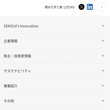
積水化学工業 公式SNS
SEKISUI’s Innovation
SEKISUI’s Innovation
企業情報
企業情報
株主・投資家情報
ご挨拶
株主・投資家情報
サステナビリティ
理念体系
経営情報
サステナビリティ
事業紹介
会社案内
IRイベント
トップメッセージ
採用情報
事業紹介
その他
グローバルネットワーク