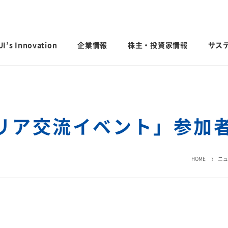
I’s Innovation
企業情報
株主・投資家情報
サス
日本語
English
中文
リア交流イベント」参加
ステナビリ
IRライブラリ
業績・財務・
会社案内
サステナビリティ貢献製品
グローバル
社外からの
決算短信・有価証券報告書
業績予想
HOME
ニュ
会社概要
国内事業所
経営計画説明
統合報告書
連結財務諸表
歴史・沿革
国内工場
投資家用参考資料 私たちの「際立
連結業績推移
するお問い
ち」
役員一覧
国内研究所
主な財務指標
ファクトブック
コーポレート・ガバナンス
日本
モビリティへの取り組み
CO
排出量抑
セグメント別
2
サステナビリティレポート
えなかった命を
人にも地球にもやさしい、未来の移動
会社案内パンフレット
米州（北米・
「地球温暖化
エリア別売上