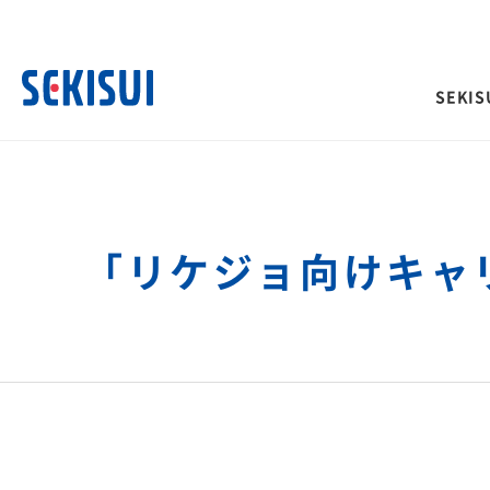
SEKISU
SEKISUI’s Innovation TOP
企業情報 TOP
株主・投資家情報 TOP
サステナビリティ TOP
事業紹介 TOP
「リケジョ向けキャ
経営情報
IRイベント
積水化学グループのサ
ご挨拶
トップメッセージ
理念体系
ティ
社長メッセージ
決算説明会
社是
取締役メッセージ
長期ビジョンおよび中期
会
グループビジョン
投資家向け企業概要
サステナビリティに関
サステナビリティレポート
その他イベント
長期ビジョン
合わせ
理念体系
株主総会
経営戦略(中期経営計画)
災害への取り組み
難病治療のための研究
長期ビジョン
株主様向け経営説明会
「災害時」を「非常時」にしないため
革新的医療を支え、救
経営戦略(中期経営計画)