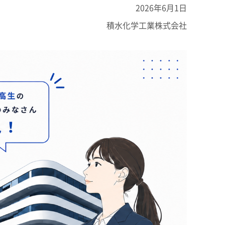
エンス
2026年6月1日
州
積水化学工業株式会社
SEKISUI × SPORTS
統合報告書 2025
コーポレート・ベンチャ
挑戦のTASUKI
ンド
ー・キャピタル
インフラへの取り組み
早わかり！
の安心・安全を、未来に
積水化学の事業
事業関連サイト一覧
製品一覧・検索
ーション一覧