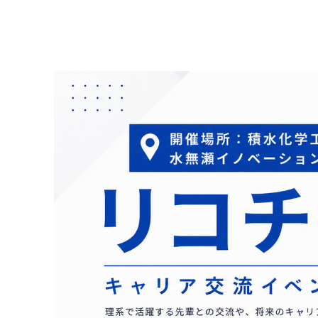
レジデンシャル
アドバンストライフラ
に
救う
IR最新資料一式
事業紹介
役員一覧
コーポレート・ガバナンス
R&D
コーポレート・ベンチ
【オンライン授業】SEKISUI SDGs Academy 未来Challenge
R&D
ピタル
経営環境のリスク
新規事業創出
グローバル展開
研究開発
株式・社債情報
個人投資家の皆様へ
知的財産
介護への取り組み
火災への取り組み
事例紹介
株式情報
成長の軌跡
すべての“これから高齢者になる
“もしも”の火災に備え
株価情報
積水化学の強み
人”へ、未来につづく安心を
の安全・安心に
株主還元（配当・自己株式取得）
早わかり！積水化学の事
社債・格付情報
さらなる成長へ
アナリストカバレッジ
株主還元について
株式に関するお手続きのご案内
定款・株式取扱規則
電子公告