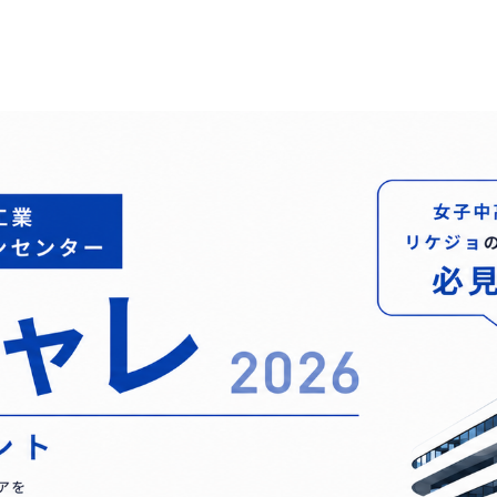
イン
イノベーティブモビリティ
ライフサイ
コーポレート・ガバナンス報告書
関係
資材調達
欧州
ESGデータ
会社案内パンフレット
取引先からの相談・通報
亜細亜・大洋
住宅受注速報
株主総会招集通知
積水化学グループ報告書（株主通信）
ャー・キャ
スポーツ活動支援
広告・ブラ
事業セグメント
企業映像・CM
IRサポート
企業広告
熱対策への取り組み
老朽化する
よくあるご質問
IRカレンダー
ることが、日々
進化し続けるテクノロジーを、放熱材
今ある暮らし
IRメール配信
IRお問い合わせ
料で支える
つなぐために
業
株主・投資家情報サイトマップ
用語集
株主・投資家情報サイトの使い方
IRポリシー
免責事項
投資家コミュニケ