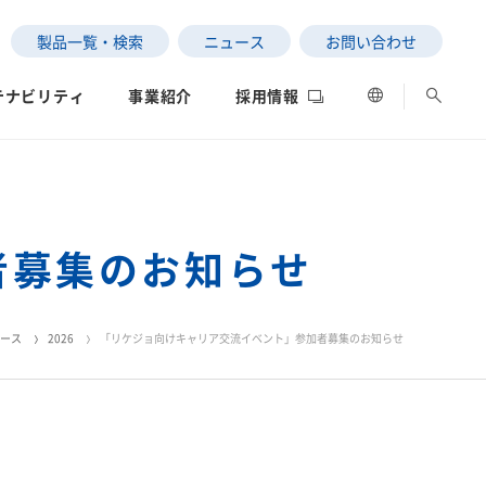
製品一覧・検索
ニュース
お問い合わせ
テナビリティ
事業紹介
採用情報
者募集のお知らせ
ESGデータ
ネットワーク
評価
ース
2026
「リケジョ向けキャリア交流イベント」参加者募集のお知らせ
の状況
SEKISUI｜Connect with
サステナビリティレポー
女子陸上競技部
社長メッセージ
ト2025
制への取り組み
データ
中南米）
」と「わたし」の意外な
高