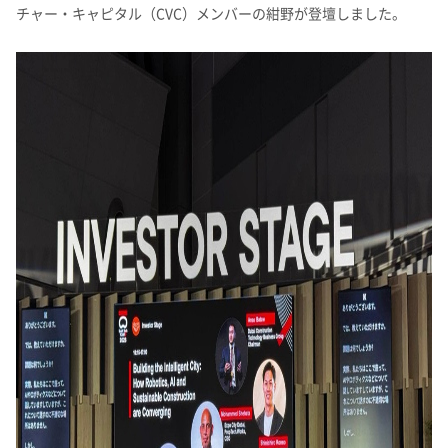
理念体系
モビリティへの取り組み
チャー・キャピタル（CVC）メンバーの紺野が登壇しました。
経営情報
理念体系
採用情報
事業紹介 TOP
トップメッセージ
IRイベント
会社案内
CO
排出量抑制への取り組み
2
社長メッセージ
社是
IRイベント
会社案内
取締役メッセージ
グループビジョン
レジデンシャル
積水化学グループのサステナビリティ
IRライブラリ
グローバルネットワーク
製品一覧・検索
介護への取り組み
決算説明会
会社概要
投資家向け企業概要
長期ビジョン
ニュース
IRライブラリ
グローバルネットワーク
長期ビジョンおよび中期経営計画説明会
歴史・沿革
アドバンストライフライン
理念体系
サステナビリティ貢献製品
経営戦略(中期経営計画)
業績・財務・ESGデータ
R&D
火災への取り組み
お問い合わせ
決算短信・有価証券報告書
国内事業所
その他イベント
役員一覧
長期ビジョン
業績・財務・ESGデータ
R&D
統合報告書
国内工場
イノベーティブモビリティ
株主総会
社外からの評価
コーポレート・ガバナンス
株式・社債情報
コーポレート・ベンチャー・キャピタル
経営戦略(中期経営計画)
熱対策への取り組み
日本語
English
中文
業績予想
研究開発
投資家用参考資料 私たちの「際立ち」
国内研究所
株主様向け経営説明会
会社案内パンフレット
事業紹介
株式・社債情報
連結財務諸表の状況
知的財産
ライフサイエンス
ファクトブック
サステナビリティレポート
日本
個人投資家の皆様へ
スポーツ活動支援
IR最新資料一式
老朽化するインフラへの取り組み
資材調達
役員一覧
株式情報
連結業績推移
事例紹介
サステナビリティレポート
米州（北米・中南米）
取引先からの相談・通報
コーポレート・ガバナンス
個人投資家の皆様へ
株価情報
新規事業創出
主な財務指標
サステナビリティに関するお問い合わせ
IRサポート
広告・ブランド
コーポレート・ガバナンス報告書
欧州
R&D
成長の軌跡
株主還元（配当・自己株式取得）
セグメント別データ
会社案内パンフレット
亜細亜・大洋州
経営環境のリスク
IRサポート
広告・ブランド
積水化学の強み
グローバル展開
社債・格付情報
エリア別売上高
株主総会招集通知