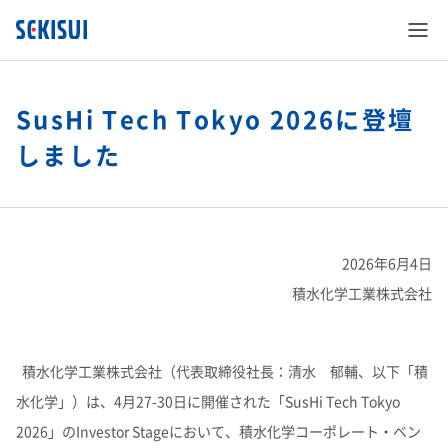
SusHi Tech Tokyo 2026に登壇
しました
SEKISUI’s Innovation
企業情報
SEKISUI’s Innovation TOP
2026年6月4日
積水化学工業株式会社
株主・投資家情報
企業情報 TOP
災害への取り組み
積水化学工業株式会社（代表取締役社長：清水 郁輔、以下「積
サステナビリティ
株主・投資家情報 TOP
ご挨拶
難病治療のための研究
水化学」）は、4月27-30日に開催された「SusHi Tech Tokyo
2026」のInvestor Stageにおいて、積水化学コーポレート・ベン
事業紹介
サステナビリティ TOP
経営情報