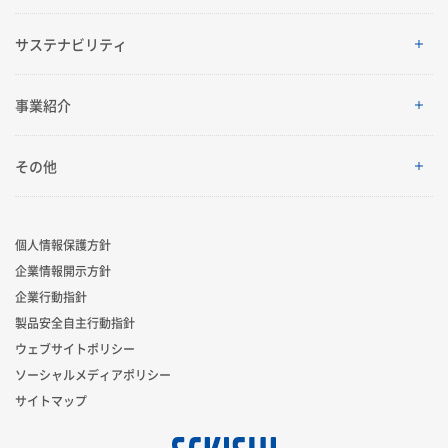
ご挨拶
株主・投資家情報
サステナビリティ
理念体系
経営情報
サステナビリティ
事業紹介
会社案内
IRイベント
トップメッセージ
採用情報
事業紹介
その他
グローバルネットワーク
IRライブラリ
積水化学グループのサステナビリティ
レジデンシャル
製品一覧・検索
個人情報保護方針
R&D
業績・財務・ESGデータ
サステナビリティ貢献製品
企業情報開示方針
アドバンストライフライン
ニュース
企業行動指針
コーポレート・ベンチャー・キャピタル
株式・社債情報
社外からの評価
製品安全自主行動指針
イノベーティブモビリティ
お問い合わせ
ウェブサイトポリシー
スポーツ活動支援
個人投資家の皆様へ
ソーシャルメディアポリシー
サステナビリティレポート
ライフサイエンス
サイトマップ
広告・ブランド
IRサポート
サステナビリティに関するお問い合わせ
新規事業創出