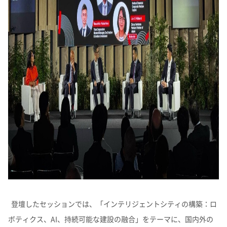
よくあるご質問
企業映像・CM
早わかり！積水化学の事業
アナリストカバレッジ
ESGデータ
積水化学グループ報告書（株主通信）
IRカレンダー
企業広告
事業セグメント
さらなる成長へ
株式に関するお手続きのご案内
住宅受注速報
SEKISUI｜Connect with
コーポレート・ベンチャー・キ
IRメール配信
ャピタル
株主還元について
定款・株式取扱規則
IRお問い合わせ
サステナビリティレポート202
電子公告
社長メッセージ
統合報告書 2025
女子陸上競技部
SEKISUI × SPORTS
5
挑戦のTASUKI
株主・投資家情報サイトマップ
用語集
株主・投資家情報サイトの使い方
IRポリシー
免責事項
早わかり！
投資家コミュニケーション一覧
積水化学の事業
登壇したセッションでは、「インテリジェントシティの構築：ロ
ボティクス、AI、持続可能な建設の融合」をテーマに、国内外の