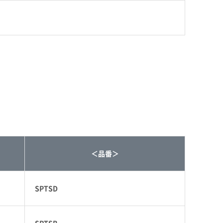
＜品番＞
SPTSD
SPTSB