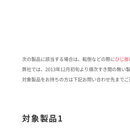
レジデンシャル
アドバンストライフラ
に
救う
IR最新資料一式
事業紹介
役員一覧
コーポレート・ガバナンス
R&D
コーポレート・ベンチ
【オンライン授業】SEKISUI SDGs Academy 未来Challenge
R&D
ピタル
経営環境のリスク
新規事業創出
グローバル展開
研究開発
次の製品に該当する場合は、転倒などの際に
ひじ掛
株式・社債情報
個人投資家の皆様へ
知的財産
介護への取り組み
火災への取り組み
事例紹介
弊社では、2013年12月初旬より順次すき間の無
株式情報
成長の軌跡
すべての“これから高齢者になる
“もしも”の火災に備え
対象製品をお持ちの方は下記お問い合わせ先までご
株価情報
積水化学の強み
人”へ、未来につづく安心を
の安全・安心に
株主還元（配当・自己株式取得）
早わかり！積水化学の事
社債・格付情報
さらなる成長へ
アナリストカバレッジ
株主還元について
株式に関するお手続きのご案内
対象製品1
定款・株式取扱規則
電子公告