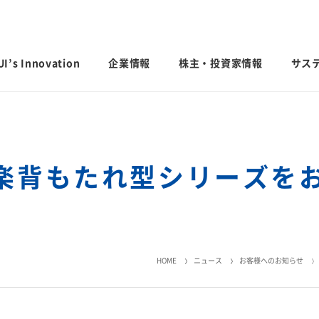
I’s Innovation
企業情報
株主・投資家情報
サス
日本語
English
中文
楽背もたれ型シリーズを
ステナビリ
IRライブラリ
業績・財務・
会社案内
サステナビリティ貢献製品
グローバル
社外からの
決算短信・有価証券報告書
業績予想
会社概要
国内事業所
経営計画説明
統合報告書
連結財務諸表
歴史・沿革
国内工場
投資家用参考資料 私たちの「際立
連結業績推移
するお問い
HOME
ニュース
お客様へのお知らせ
ち」
役員一覧
国内研究所
主な財務指標
ファクトブック
コーポレート・ガバナンス
日本
モビリティへの取り組み
CO
排出量抑
セグメント別
2
サステナビリティレポート
えなかった命を
人にも地球にもやさしい、未来の移動
会社案内パンフレット
米州（北米・
「地球温暖化
エリア別売上