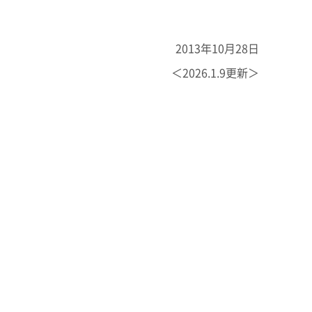
エンス
州
2013年10月28日
SEKISUI × SPORTS
統合報告書 2025
＜2026.1.9更新＞
コーポレート・ベンチャ
挑戦のTASUKI
ンド
ー・キャピタル
インフラへの取り組み
早わかり！
の安心・安全を、未来に
積水化学の事業
事業関連サイト一覧
製品一覧・検索
ーション一覧