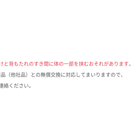
イン
イノベーティブモビリティ
ライフサイ
コーポレート・ガバナンス報告書
関係
資材調達
欧州
ESGデータ
会社案内パンフレット
取引先からの相談・通報
亜細亜・大洋
住宅受注速報
株主総会招集通知
積水化学グループ報告書（株主通信）
ャー・キャ
スポーツ活動支援
広告・ブラ
事業セグメント
企業映像・CM
けと背もたれのすき間に体の一部を挟むおそれがあります。
IRサポート
企業広告
熱対策への取り組み
老朽化する
い製品（他社品）との無償交換に対応してまいりますので、
よくあるご質問
IRカレンダー
ることが、日々
進化し続けるテクノロジーを、放熱材
今ある暮らし
連絡ください。
IRメール配信
IRお問い合わせ
料で支える
つなぐために
業
株主・投資家情報サイトマップ
用語集
株主・投資家情報サイトの使い方
IRポリシー
免責事項
投資家コミュニケ