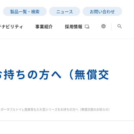
製品一覧・検索
ニュース
お問い合わせ
テナビリティ
事業紹介
採用情報
お持ちの方へ（無償交
ESGデータ
ネットワーク
評価
の状況
ポータブルトイレ座楽背もたれ型シリーズをお持ちの方へ（無償交換のお知らせ）
SEKISUI｜Connect with
サステナビリティレポー
女子陸上競技部
社長メッセージ
ト2025
制への取り組み
データ
中南米）
」と「わたし」の意外な
高