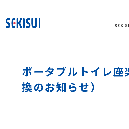
SEKISU
SEKISUI’s Innovation TOP
企業情報 TOP
株主・投資家情報 TOP
サステナビリティ TOP
事業紹介 TOP
ポータブルトイレ座
経営情報
IRイベント
積水化学グループのサ
ご挨拶
トップメッセージ
理念体系
ティ
換のお知らせ）
社長メッセージ
決算説明会
社是
取締役メッセージ
長期ビジョンおよび中期
会
グループビジョン
投資家向け企業概要
サステナビリティに関
サステナビリティレポート
その他イベント
長期ビジョン
合わせ
理念体系
株主総会
経営戦略(中期経営計画)
災害への取り組み
難病治療のための研究
長期ビジョン
株主様向け経営説明会
「災害時」を「非常時」にしないため
革新的医療を支え、救
経営戦略(中期経営計画)