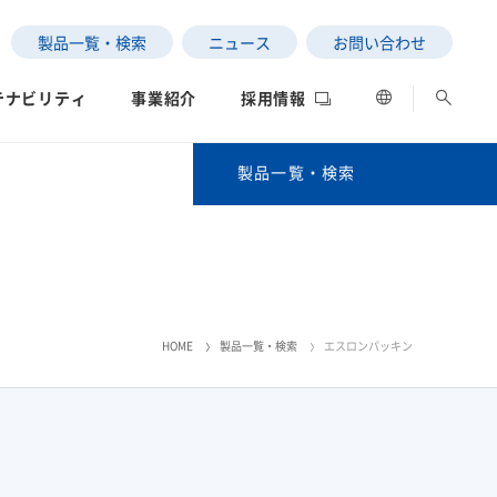
製品一覧・検索
ニュース
お問い合わせ
テナビリティ
事業紹介
採用情報
製品一覧・検索
製品一覧・検索
事業分野別検索
ESGデータ
ネットワーク
評価
キーワード検索
HOME
製品一覧・検索
エスロンパッキン
の状況
五十音別検索
SEKISUI｜Connect with
サステナビリティレポー
女子陸上競技部
社長メッセージ
ト2025
積水化学グループの製品（法人・個人のお客様向け）
制への取り組み
データ
中南米）
」と「わたし」の意外な
高