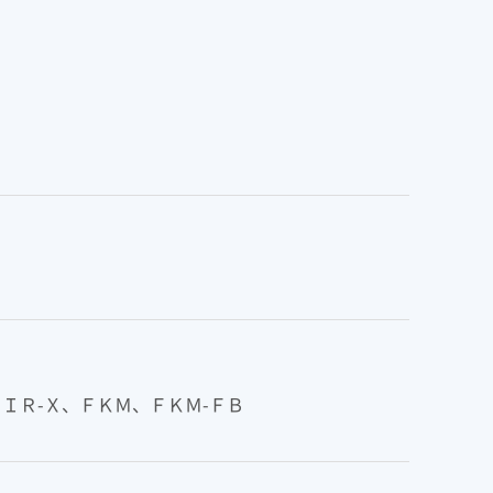
エンス
州
SEKISUI × SPORTS
統合報告書 2025
コーポレート・ベンチャ
挑戦のTASUKI
ンド
ー・キャピタル
インフラへの取り組み
早わかり！
の安心・安全を、未来に
積水化学の事業
事業関連サイト一覧
製品一覧・検索
ーション一覧
ＩＲ-Ｘ、ＦＫＭ、ＦＫＭ-ＦＢ