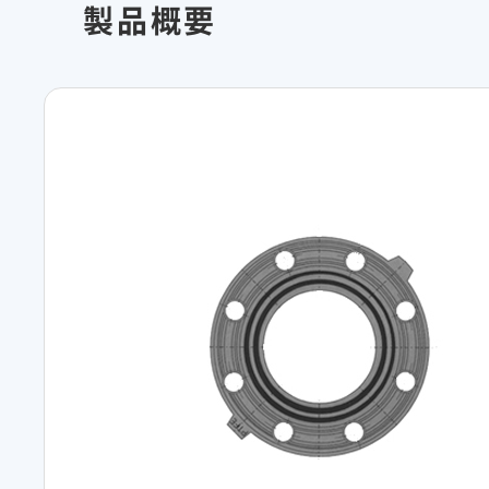
レジデンシャル
アドバンストライフラ
製品概要
に
救う
IR最新資料一式
事業紹介
役員一覧
コーポレート・ガバナンス
R&D
コーポレート・ベンチ
【オンライン授業】SEKISUI SDGs Academy 未来Challenge
R&D
ピタル
経営環境のリスク
新規事業創出
グローバル展開
研究開発
株式・社債情報
個人投資家の皆様へ
知的財産
介護への取り組み
火災への取り組み
事例紹介
株式情報
成長の軌跡
すべての“これから高齢者になる
“もしも”の火災に備え
株価情報
積水化学の強み
人”へ、未来につづく安心を
の安全・安心に
株主還元（配当・自己株式取得）
早わかり！積水化学の事
社債・格付情報
さらなる成長へ
アナリストカバレッジ
株主還元について
株式に関するお手続きのご案内
定款・株式取扱規則
電子公告