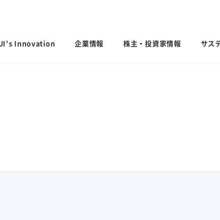
I’s Innovation
企業情報
株主・投資家情報
サス
日本語
English
中文
ステナビリ
IRライブラリ
業績・財務・
会社案内
サステナビリティ貢献製品
グローバル
社外からの
決算短信・有価証券報告書
業績予想
会社概要
国内事業所
経営計画説明
統合報告書
連結財務諸表
歴史・沿革
国内工場
投資家用参考資料 私たちの「際立
連結業績推移
するお問い
ち」
役員一覧
国内研究所
主な財務指標
ファクトブック
コーポレート・ガバナンス
日本
モビリティへの取り組み
CO
排出量抑
セグメント別
2
サステナビリティレポート
えなかった命を
人にも地球にもやさしい、未来の移動
会社案内パンフレット
米州（北米・
「地球温暖化
エリア別売上