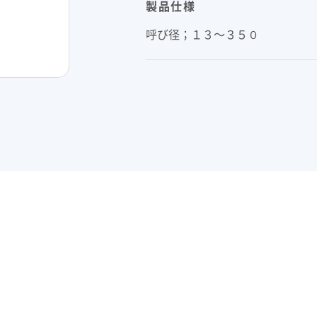
製品仕様
呼び径；１３～３５０