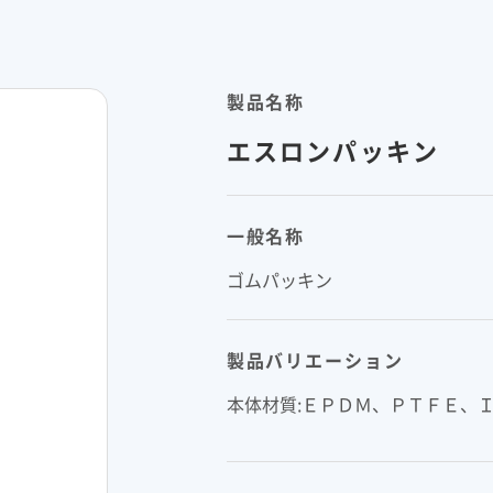
イン
イノベーティブモビリティ
ライフサイ
コーポレート・ガバナンス報告書
関係
資材調達
欧州
ESGデータ
会社案内パンフレット
取引先からの相談・通報
亜細亜・大洋
住宅受注速報
株主総会招集通知
製品名称
積水化学グループ報告書（株主通信）
ャー・キャ
スポーツ活動支援
広告・ブラ
エスロンパッキン
事業セグメント
企業映像・CM
IRサポート
企業広告
一般名称
熱対策への取り組み
老朽化する
よくあるご質問
IRカレンダー
ゴムパッキン
ることが、日々
進化し続けるテクノロジーを、放熱材
今ある暮らし
IRメール配信
IRお問い合わせ
料で支える
つなぐために
業
株主・投資家情報サイトマップ
用語集
製品バリエーション
株主・投資家情報サイトの使い方
IRポリシー
免責事項
投資家コミュニケ
本体材質:ＥＰＤＭ、ＰＴＦＥ、Ｉ