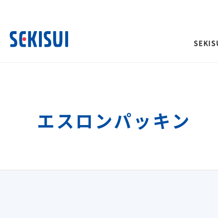
SEKISU
SEKISUI’s Innovation TOP
企業情報 TOP
株主・投資家情報 TOP
サステナビリティ TOP
事業紹介 TOP
エスロンパッキン
経営情報
IRイベント
積水化学グループのサ
ご挨拶
トップメッセージ
理念体系
ティ
社長メッセージ
決算説明会
社是
取締役メッセージ
長期ビジョンおよび中期
会
グループビジョン
投資家向け企業概要
サステナビリティに関
サステナビリティレポート
その他イベント
長期ビジョン
合わせ
理念体系
株主総会
経営戦略(中期経営計画)
災害への取り組み
難病治療のための研究
長期ビジョン
株主様向け経営説明会
「災害時」を「非常時」にしないため
革新的医療を支え、救
経営戦略(中期経営計画)