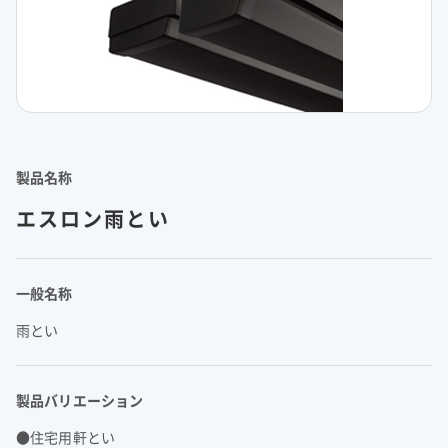
理念体系
モビリティへの取り組み
経営情報
理念体系
採用情報
事業紹介 TOP
トップメッセージ
IRイベント
会社案内
CO
排出量抑制への取り組み
2
社長メッセージ
社是
IRイベント
会社案内
取締役メッセージ
グループビジョン
レジデンシャル
積水化学グループのサステナビリティ
IRライブラリ
グローバルネットワーク
製品一覧・検索
介護への取り組み
決算説明会
会社概要
投資家向け企業概要
長期ビジョン
ニュース
製品名称
IRライブラリ
グローバルネットワーク
長期ビジョンおよび中期経営計画説明会
歴史・沿革
アドバンストライフライン
理念体系
サステナビリティ貢献製品
経営戦略(中期経営計画)
業績・財務・ESGデータ
R&D
火災への取り組み
お問い合わせ
決算短信・有価証券報告書
国内事業所
エスロン雨とい
その他イベント
役員一覧
長期ビジョン
業績・財務・ESGデータ
R&D
統合報告書
国内工場
イノベーティブモビリティ
株主総会
社外からの評価
コーポレート・ガバナンス
株式・社債情報
コーポレート・ベンチャー・キャピタル
経営戦略(中期経営計画)
熱対策への取り組み
日本語
English
中文
業績予想
研究開発
投資家用参考資料 私たちの「際立ち」
国内研究所
株主様向け経営説明会
会社案内パンフレット
事業紹介
一般名称
株式・社債情報
連結財務諸表の状況
知的財産
ライフサイエンス
ファクトブック
サステナビリティレポート
日本
個人投資家の皆様へ
スポーツ活動支援
IR最新資料一式
老朽化するインフラへの取り組み
資材調達
役員一覧
雨とい
株式情報
連結業績推移
事例紹介
サステナビリティレポート
米州（北米・中南米）
取引先からの相談・通報
コーポレート・ガバナンス
個人投資家の皆様へ
株価情報
新規事業創出
主な財務指標
サステナビリティに関するお問い合わせ
IRサポート
広告・ブランド
コーポレート・ガバナンス報告書
欧州
R&D
成長の軌跡
製品バリエーション
株主還元（配当・自己株式取得）
セグメント別データ
会社案内パンフレット
亜細亜・大洋州
経営環境のリスク
IRサポート
広告・ブランド
積水化学の強み
グローバル展開
社債・格付情報
エリア別売上高
株主総会招集通知
●住宅用軒とい