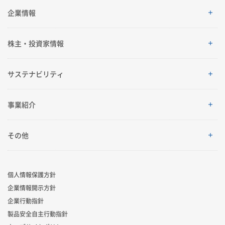
SEKISUI’s Innovation
企業情報
企業情報
株主・投資家情報
ご挨拶
株主・投資家情報
サステナビリティ
理念体系
経営情報
サステナビリティ
事業紹介
会社案内
IRイベント
トップメッセージ
採用情報
事業紹介
その他
グローバルネットワーク
IRライブラリ
積水化学グループのサステナビリティ
レジデンシャル
製品一覧・検索
個人情報保護方針
R&D
業績・財務・ESGデータ
サステナビリティ貢献製品
企業情報開示方針
アドバンストライフライン
ニュース
企業行動指針
コーポレート・ベンチャー・キャピタル
株式・社債情報
社外からの評価
製品安全自主行動指針
イノベーティブモビリティ
お問い合わせ