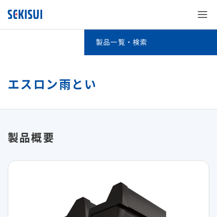
製品一覧・検索
製品一覧・検索
事業分野別検索
エスロン雨とい
SEKISUI’s Innovation
キーワード検索
企業情報
SEKISUI’s Innovation TOP
五十音別検索
製品概要
株主・投資家情報
企業情報 TOP
災害への取り組み
積水化学グループの製品（法人・個人のお客様向け）
サステナビリティ
株主・投資家情報 TOP
ご挨拶
難病治療のための研究
事業紹介
サステナビリティ TOP
経営情報