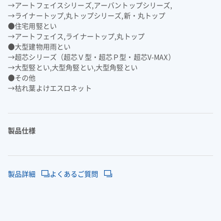
→アートフェイスシリーズ,アーバントップシリーズ,
よくあるご質問
企業映像・CM
早わかり！積水化学の事業
アナリストカバレッジ
ESGデータ
積水化学グループ報告書（株主通信）
→ライナートップ,丸トップシリーズ,新・丸トップ
IRカレンダー
企業広告
事業セグメント
さらなる成長へ
株式に関するお手続きのご案内
住宅受注速報
●住宅用竪とい
SEKISUI｜Connect with
コーポレート・ベンチャー・キ
→アートフェイス,ライナートップ,丸トップ
IRメール配信
ャピタル
株主還元について
定款・株式取扱規則
●大型建物用雨とい
IRお問い合わせ
サステナビリティレポート202
電子公告
社長メッセージ
統合報告書 2025
女子陸上競技部
SEKISUI × SPORTS
→超芯シリーズ（超芯Ｖ型・超芯Ｐ型・超芯V-MAX）
→大型竪とい,大型角竪とい,大型角竪とい
5
挑戦のTASUKI
株主・投資家情報サイトマップ
●その他
用語集
→枯れ葉よけエスロネット
株主・投資家情報サイトの使い方
IRポリシー
製品仕様
免責事項
早わかり！
投資家コミュニケーション一覧
積水化学の事業
製品詳細
よくあるご質問