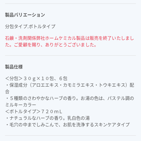
よくあるご質問
企業映像・CM
早わかり！積水化学の事業
アナリストカバレッジ
ESGデータ
積水化学グループ報告書（株主通信）
IRカレンダー
企業広告
事業セグメント
製品バリエーション
さらなる成長へ
株式に関するお手続きのご案内
住宅受注速報
SEKISUI｜Connect with
コーポレート・ベンチャー・キ
IRメール配信
ャピタル
株主還元について
定款・株式取扱規則
分包タイプ.ボトルタイプ
IRお問い合わせ
サステナビリティレポート202
電子公告
社長メッセージ
統合報告書 2025
女子陸上競技部
SEKISUI × SPORTS
石鹸・洗剤関係弊社ホームケミカル製品は販売を終了いたしまし
5
挑戦のTASUKI
株主・投資家情報サイトマップ
た。ご愛顧を賜り、ありがとうございました。
用語集
株主・投資家情報サイトの使い方
製品仕様
IRポリシー
＜分包＞３０ｇ×１０包、６包
免責事項
・保湿成分（アロエエキス・カモミラエキス・トウキエキス）配
早わかり！
合
投資家コミュニケーション一覧
積水化学の事業
・５種類のさわやかなハーブの香り。お湯の色は、パステル調の
ミルキーカラー
＜ボトルタイプ＞７２０ｍＬ
・ナチュラルなハーブの香り。乳白色の湯
・毛穴の中までしみこんで、お肌を洗浄するスキンケアタイプ