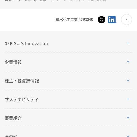
積水化学工業 公式SNS
SEKISUI’s Innovation
SEKISUI’s Innovation
企業情報
企業情報
株主・投資家情報
ご挨拶
株主・投資家情報
サステナビリティ
理念体系
経営情報
サステナビリティ
事業紹介
会社案内
IRイベント
トップメッセージ
採用情報
事業紹介
その他