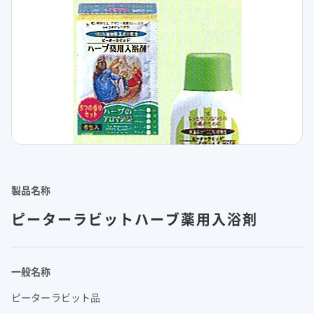
理念体系
モビリティへの取り組み
経営情報
理念体系
採用情報
事業紹介 TOP
トップメッセージ
IRイベント
会社案内
CO
排出量抑制への取り組み
2
社長メッセージ
社是
IRイベント
会社案内
取締役メッセージ
グループビジョン
レジデンシャル
積水化学グループのサステナビリティ
IRライブラリ
グローバルネットワーク
製品一覧・検索
介護への取り組み
決算説明会
会社概要
投資家向け企業概要
長期ビジョン
ニュース
IRライブラリ
グローバルネットワーク
長期ビジョンおよび中期経営計画説明会
歴史・沿革
アドバンストライフライン
理念体系
サステナビリティ貢献製品
経営戦略(中期経営計画)
業績・財務・ESGデータ
R&D
火災への取り組み
お問い合わせ
決算短信・有価証券報告書
国内事業所
その他イベント
役員一覧
長期ビジョン
業績・財務・ESGデータ
R&D
統合報告書
国内工場
イノベーティブモビリティ
株主総会
社外からの評価
コーポレート・ガバナンス
株式・社債情報
コーポレート・ベンチャー・キャピタル
経営戦略(中期経営計画)
熱対策への取り組み
日本語
English
中文
製品名称
業績予想
研究開発
投資家用参考資料 私たちの「際立ち」
国内研究所
株主様向け経営説明会
会社案内パンフレット
事業紹介
株式・社債情報
連結財務諸表の状況
知的財産
ライフサイエンス
ピーターラビットハーブ薬用入浴剤
ファクトブック
サステナビリティレポート
日本
個人投資家の皆様へ
スポーツ活動支援
IR最新資料一式
老朽化するインフラへの取り組み
資材調達
役員一覧
株式情報
連結業績推移
事例紹介
サステナビリティレポート
米州（北米・中南米）
取引先からの相談・通報
コーポレート・ガバナンス
個人投資家の皆様へ
株価情報
新規事業創出
主な財務指標
サステナビリティに関するお問い合わせ
IRサポート
広告・ブランド
コーポレート・ガバナンス報告書
欧州
R&D
一般名称
成長の軌跡
株主還元（配当・自己株式取得）
セグメント別データ
会社案内パンフレット
亜細亜・大洋州
経営環境のリスク
ピーターラビット品
IRサポート
広告・ブランド
積水化学の強み
グローバル展開
社債・格付情報
エリア別売上高
株主総会招集通知