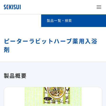
製品一覧・検索
製品一覧・検索
事業分野別検索
ピーターラビットハーブ薬用入浴
剤
SEKISUI’s Innovation
キーワード検索
企業情報
SEKISUI’s Innovation TOP
五十音別検索
製品概要
株主・投資家情報
企業情報 TOP
災害への取り組み
積水化学グループの製品（法人・個人のお客様向け）
サステナビリティ
株主・投資家情報 TOP
ご挨拶
難病治療のための研究
事業紹介
サステナビリティ TOP
経営情報