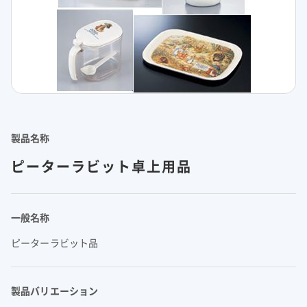
理念体系
モビリティへの取り組み
経営情報
理念体系
採用情報
事業紹介 TOP
トップメッセージ
IRイベント
会社案内
CO
排出量抑制への取り組み
2
社長メッセージ
社是
IRイベント
会社案内
取締役メッセージ
グループビジョン
レジデンシャル
積水化学グループのサステナビリティ
IRライブラリ
グローバルネットワーク
製品一覧・検索
介護への取り組み
決算説明会
会社概要
投資家向け企業概要
長期ビジョン
ニュース
IRライブラリ
グローバルネットワーク
長期ビジョンおよび中期経営計画説明会
歴史・沿革
アドバンストライフライン
理念体系
サステナビリティ貢献製品
経営戦略(中期経営計画)
業績・財務・ESGデータ
R&D
火災への取り組み
お問い合わせ
製品名称
決算短信・有価証券報告書
国内事業所
その他イベント
役員一覧
長期ビジョン
ピーターラビット卓上用品
業績・財務・ESGデータ
R&D
統合報告書
国内工場
イノベーティブモビリティ
株主総会
社外からの評価
コーポレート・ガバナンス
株式・社債情報
コーポレート・ベンチャー・キャピタル
経営戦略(中期経営計画)
熱対策への取り組み
日本語
English
中文
業績予想
研究開発
投資家用参考資料 私たちの「際立ち」
国内研究所
株主様向け経営説明会
会社案内パンフレット
事業紹介
株式・社債情報
連結財務諸表の状況
知的財産
ライフサイエンス
ファクトブック
サステナビリティレポート
日本
個人投資家の皆様へ
スポーツ活動支援
IR最新資料一式
老朽化するインフラへの取り組み
資材調達
役員一覧
一般名称
株式情報
連結業績推移
事例紹介
サステナビリティレポート
米州（北米・中南米）
取引先からの相談・通報
コーポレート・ガバナンス
ピーターラビット品
個人投資家の皆様へ
株価情報
新規事業創出
主な財務指標
サステナビリティに関するお問い合わせ
IRサポート
広告・ブランド
コーポレート・ガバナンス報告書
欧州
R&D
成長の軌跡
株主還元（配当・自己株式取得）
セグメント別データ
会社案内パンフレット
亜細亜・大洋州
経営環境のリスク
製品バリエーション
IRサポート
広告・ブランド
積水化学の強み
グローバル展開
社債・格付情報
エリア別売上高
株主総会招集通知