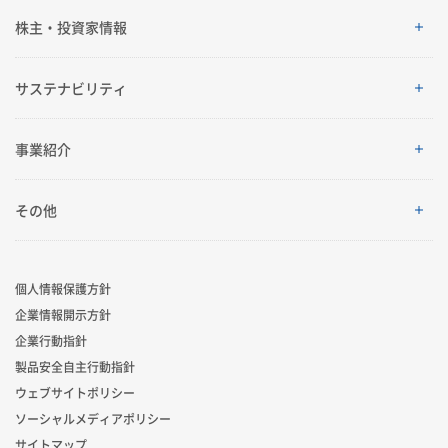
企業情報
株主・投資家情報
ご挨拶
株主・投資家情報
サステナビリティ
理念体系
経営情報
サステナビリティ
事業紹介
会社案内
IRイベント
トップメッセージ
採用情報
事業紹介
その他
グローバルネットワーク
IRライブラリ
積水化学グループのサステナビリティ
レジデンシャル
製品一覧・検索
個人情報保護方針
R&D
業績・財務・ESGデータ
サステナビリティ貢献製品
企業情報開示方針
アドバンストライフライン
ニュース
企業行動指針
コーポレート・ベンチャー・キャピタル
株式・社債情報
社外からの評価
製品安全自主行動指針
イノベーティブモビリティ
お問い合わせ
ウェブサイトポリシー
スポーツ活動支援
個人投資家の皆様へ
ソーシャルメディアポリシー
サステナビリティレポート
ライフサイエンス
サイトマップ