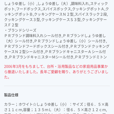
よくあるご質問
しょうゆ差し（小）,しょうゆ差し（大）,調味料入れ,スティック
企業映像・CM
早わかり！積水化学の事業
アナリストカバレッジ
ESGデータ
積水化学グループ報告書（株主通信）
ポット,フードボックス,スパイスボックス,クッキングポットＡ,ク
IRカレンダー
企業広告
事業セグメント
さらなる成長へ
株式に関するお手続きのご案内
住宅受注速報
SEKISUI｜Connect with
コーポレート・ベンチャー・キ
ッキングポットＢ,クッキングケースＮ２型,スパイスラック２段,
クッキングケース３型,クッキングケースＳ３型,クッキングケー
IRメール配信
ャピタル
株主還元について
定款・株式取扱規則
スＦ２型
IRお問い合わせ
サステナビリティレポート202
電子公告
社長メッセージ
統合報告書 2025
女子陸上競技部
SEKISUI × SPORTS
・ブランドシリーズ
5
挑戦のTASUKI
ＰＲブランド調味料入れシール付き,ＰＲブランドしょうゆ差し
株主・投資家情報サイトマップ
（大）シール付き,ＰＲブランドしょうゆ差し（小）シール付き,
用語集
ＰＲブランドフードボックスシール付き,ＰＲブランドクッキング
ケースＮ２型シール付き,ＰＲブランドキャニスターＡシール付
株主・投資家情報サイトの使い方
き,ＰＲブランドキャニスターＭシール付き,ＰＲブランドミトン
IRポリシー
2006年3月をもちまして、台所・浴用製品などの家庭用品事業か
免責事項
早わかり！
ら撤退いたしました。長年ご愛顧を賜り、ありがとうございまし
投資家コミュニケーション一覧
た。
積水化学の事業
製品仕様
カラー；ホワイト☆しょうゆ差し（小）：サイズ；径６．５×高
さ１１ｃｍ,容量；１３５ｍＬ（大）：径６．５×高さ１２ｃｍ,