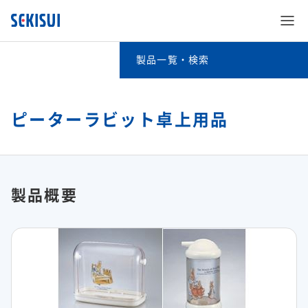
製品一覧・検索
製品一覧・検索
事業分野別検索
ピーターラビット卓上用品
SEKISUI’s Innovation
キーワード検索
企業情報
SEKISUI’s Innovation TOP
五十音別検索
製品概要
株主・投資家情報
企業情報 TOP
災害への取り組み
積水化学グループの製品（法人・個人のお客様向け）
サステナビリティ
株主・投資家情報 TOP
ご挨拶
難病治療のための研究
事業紹介
サステナビリティ TOP
経営情報