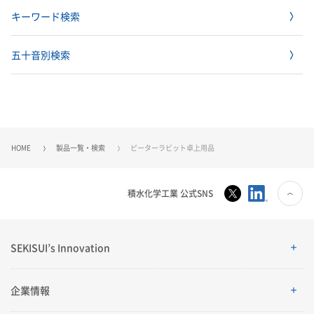
キーワード検索
五十音別検索
HOME
製品一覧・検索
ピーターラビット卓上用品
積水化学工業 公式SNS
SEKISUI’s Innovation
SEKISUI’s Innovation
企業情報