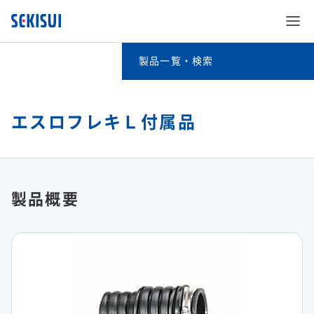
製品一覧・検索
製品一覧・検索
事業分野別検索
エスロフレキＬ付属品
SEKISUI’s Innovation
キーワード検索
企業情報
SEKISUI’s Innovation TOP
五十音別検索
製品概要
株主・投資家情報
企業情報 TOP
災害への取り組み
積水化学グループの製品（法人・個人のお客様向け）
サステナビリティ
株主・投資家情報 TOP
ご挨拶
難病治療のための研究
事業紹介
サステナビリティ TOP
経営情報