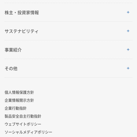
企業情報
株主・投資家情報
ご挨拶
株主・投資家情報
サステナビリティ
理念体系
経営情報
サステナビリティ
事業紹介
会社案内
IRイベント
トップメッセージ
採用情報
事業紹介
その他
グローバルネットワーク
IRライブラリ
積水化学グループのサステナビリティ
レジデンシャル
製品一覧・検索
個人情報保護方針
R&D
業績・財務・ESGデータ
サステナビリティ貢献製品
企業情報開示方針
アドバンストライフライン
ニュース
企業行動指針
コーポレート・ベンチャー・キャピタル
株式・社債情報
社外からの評価
製品安全自主行動指針
イノベーティブモビリティ
お問い合わせ
ウェブサイトポリシー
スポーツ活動支援
個人投資家の皆様へ
ソーシャルメディアポリシー
サステナビリティレポート
ライフサイエンス