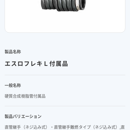
理念体系
モビリティへの取り組み
経営情報
理念体系
採用情報
事業紹介 TOP
トップメッセージ
IRイベント
会社案内
CO
排出量抑制への取り組み
2
社長メッセージ
社是
IRイベント
会社案内
取締役メッセージ
グループビジョン
レジデンシャル
積水化学グループのサステナビリティ
IRライブラリ
グローバルネットワーク
製品一覧・検索
介護への取り組み
決算説明会
会社概要
投資家向け企業概要
長期ビジョン
ニュース
製品名称
IRライブラリ
グローバルネットワーク
長期ビジョンおよび中期経営計画説明会
歴史・沿革
アドバンストライフライン
理念体系
サステナビリティ貢献製品
経営戦略(中期経営計画)
業績・財務・ESGデータ
R&D
火災への取り組み
お問い合わせ
決算短信・有価証券報告書
国内事業所
エスロフレキＬ付属品
その他イベント
役員一覧
長期ビジョン
業績・財務・ESGデータ
R&D
統合報告書
国内工場
イノベーティブモビリティ
株主総会
社外からの評価
コーポレート・ガバナンス
株式・社債情報
コーポレート・ベンチャー・キャピタル
経営戦略(中期経営計画)
熱対策への取り組み
日本語
English
中文
業績予想
研究開発
投資家用参考資料 私たちの「際立ち」
国内研究所
株主様向け経営説明会
会社案内パンフレット
事業紹介
一般名称
株式・社債情報
連結財務諸表の状況
知的財産
ライフサイエンス
ファクトブック
サステナビリティレポート
日本
個人投資家の皆様へ
スポーツ活動支援
IR最新資料一式
老朽化するインフラへの取り組み
資材調達
役員一覧
硬質合成樹脂管付属品
株式情報
連結業績推移
事例紹介
サステナビリティレポート
米州（北米・中南米）
取引先からの相談・通報
コーポレート・ガバナンス
個人投資家の皆様へ
株価情報
新規事業創出
主な財務指標
サステナビリティに関するお問い合わせ
IRサポート
広告・ブランド
コーポレート・ガバナンス報告書
欧州
R&D
成長の軌跡
製品バリエーション
株主還元（配当・自己株式取得）
セグメント別データ
会社案内パンフレット
亜細亜・大洋州
経営環境のリスク
IRサポート
広告・ブランド
積水化学の強み
グローバル展開
社債・格付情報
エリア別売上高
株主総会招集通知
直管継手（ネジ込み式）・直管継手難燃タイプ（ネジ込み式）,直