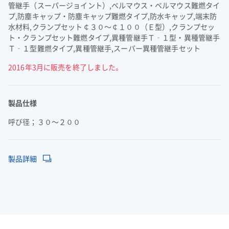
管継手（スーパージョイント）,ベルマウス・ベルマウス難燃タイ
よくあるご質問
企業映像・CM
早わかり！積水化学の事業
アナリストカバレッジ
ESGデータ
積水化学グループ報告書（株主通信）
プ,防塵キャップ・防塵キャップ難燃タイプ,防水キャップ,端末防
IRカレンダー
企業広告
事業セグメント
さらなる成長へ
株式に関するお手続きのご案内
住宅受注速報
水材料,クランプセット￠３０～￠１００（Ｅ型）,クランプセッ
SEKISUI｜Connect with
コーポレート・ベンチャー・キ
ト・クランプセット難燃タイプ,異種管継手Ｔ‐１型・異種管継手
IRメール配信
ャピタル
株主還元について
定款・株式取扱規則
Ｔ‐１型難燃タイプ,異種管継手,スーパー異種管継手セット
IRお問い合わせ
サステナビリティレポート202
電子公告
社長メッセージ
統合報告書 2025
女子陸上競技部
SEKISUI × SPORTS
2016年3月に販売を終了しました。
5
挑戦のTASUKI
株主・投資家情報サイトマップ
用語集
製品仕様
株主・投資家情報サイトの使い方
IRポリシー
呼び径；３０～２００
免責事項
早わかり！
投資家コミュニケーション一覧
積水化学の事業
製品詳細