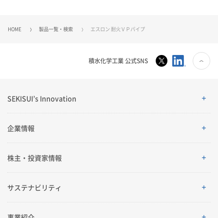
HOME
製品一覧・検索
エスロン 耐火ＶＰパイプ
積水化学工業 公式SNS
SEKISUI’s Innovation
SEKISUI’s Innovation
企業情報
企業情報
株主・投資家情報
ご挨拶
株主・投資家情報
サステナビリティ
理念体系
経営情報
サステナビリティ
事業紹介