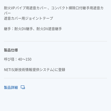
よくあるご質問
企業映像・CM
早わかり！積水化学の事業
アナリストカバレッジ
ESGデータ
積水化学グループ報告書（株主通信）
耐火VPパイプ用遮音カバー 、コンパクト掃除口付継手用遮音カ
IRカレンダー
企業広告
事業セグメント
さらなる成長へ
株式に関するお手続きのご案内
住宅受注速報
バー
SEKISUI｜Connect with
コーポレート・ベンチャー・キ
遮音カバー用ジョイントテープ
IRメール配信
ャピタル
株主還元について
定款・株式取扱規則
IRお問い合わせ
サステナビリティレポート202
電子公告
社長メッセージ
統合報告書 2025
女子陸上競技部
SEKISUI × SPORTS
継手：耐火DV継手、耐火DV遮音継手
5
挑戦のTASUKI
株主・投資家情報サイトマップ
用語集
製品仕様
株主・投資家情報サイトの使い方
IRポリシー
呼び径：40～150
免責事項
NETIS(新技術情報提供システム)に登録
早わかり！
投資家コミュニケーション一覧
積水化学の事業
製品詳細