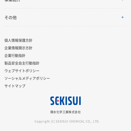
会社案内
IRイベント
トップメッセージ
採用情報
事業紹介
その他
グローバルネットワーク
IRライブラリ
積水化学グループのサステナビリティ
レジデンシャル
製品一覧・検索
個人情報保護方針
R&D
業績・財務・ESGデータ
サステナビリティ貢献製品
企業情報開示方針
アドバンストライフライン
ニュース
企業行動指針
コーポレート・ベンチャー・キャピタル
株式・社債情報
社外からの評価
製品安全自主行動指針
イノベーティブモビリティ
お問い合わせ
ウェブサイトポリシー
スポーツ活動支援
個人投資家の皆様へ
ソーシャルメディアポリシー
サステナビリティレポート
ライフサイエンス
サイトマップ
広告・ブランド
IRサポート
サステナビリティに関するお問い合わせ
新規事業創出
積水化学工業株式会社
グローバル展開
Copyright (C) SEKISUI CHEMICAL CO., LTD.
事業セグメント