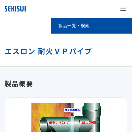
製品一覧・検索
製品一覧・検索
事業分野別検索
エスロン 耐火ＶＰパイプ
SEKISUI’s Innovation
キーワード検索
企業情報
SEKISUI’s Innovation TOP
五十音別検索
製品概要
株主・投資家情報
企業情報 TOP
災害への取り組み
積水化学グループの製品（法人・個人のお客様向け）
サステナビリティ
株主・投資家情報 TOP
ご挨拶
難病治療のための研究
事業紹介
サステナビリティ TOP
経営情報