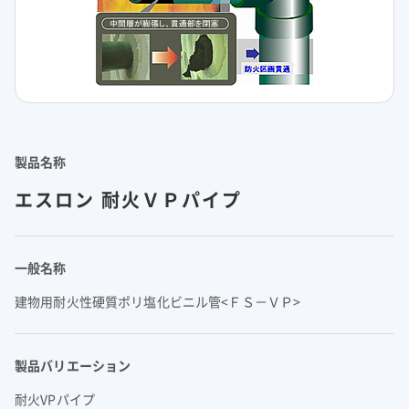
理念体系
モビリティへの取り組み
経営情報
理念体系
採用情報
事業紹介 TOP
トップメッセージ
IRイベント
会社案内
CO
排出量抑制への取り組み
2
社長メッセージ
社是
IRイベント
会社案内
取締役メッセージ
グループビジョン
レジデンシャル
積水化学グループのサステナビリティ
IRライブラリ
グローバルネットワーク
製品一覧・検索
介護への取り組み
決算説明会
会社概要
投資家向け企業概要
長期ビジョン
ニュース
製品名称
IRライブラリ
グローバルネットワーク
長期ビジョンおよび中期経営計画説明会
歴史・沿革
アドバンストライフライン
理念体系
サステナビリティ貢献製品
経営戦略(中期経営計画)
業績・財務・ESGデータ
R&D
火災への取り組み
お問い合わせ
決算短信・有価証券報告書
国内事業所
エスロン 耐火ＶＰパイプ
その他イベント
役員一覧
長期ビジョン
業績・財務・ESGデータ
R&D
統合報告書
国内工場
イノベーティブモビリティ
株主総会
社外からの評価
コーポレート・ガバナンス
株式・社債情報
コーポレート・ベンチャー・キャピタル
経営戦略(中期経営計画)
熱対策への取り組み
日本語
English
中文
業績予想
研究開発
投資家用参考資料 私たちの「際立ち」
国内研究所
株主様向け経営説明会
会社案内パンフレット
事業紹介
一般名称
株式・社債情報
連結財務諸表の状況
知的財産
ライフサイエンス
ファクトブック
サステナビリティレポート
日本
個人投資家の皆様へ
スポーツ活動支援
IR最新資料一式
老朽化するインフラへの取り組み
資材調達
役員一覧
建物用耐火性硬質ポリ塩化ビニル管<ＦＳ－ＶＰ>
株式情報
連結業績推移
事例紹介
サステナビリティレポート
米州（北米・中南米）
取引先からの相談・通報
コーポレート・ガバナンス
個人投資家の皆様へ
株価情報
新規事業創出
主な財務指標
サステナビリティに関するお問い合わせ
IRサポート
広告・ブランド
コーポレート・ガバナンス報告書
欧州
R&D
成長の軌跡
製品バリエーション
株主還元（配当・自己株式取得）
セグメント別データ
会社案内パンフレット
亜細亜・大洋州
経営環境のリスク
IRサポート
広告・ブランド
積水化学の強み
グローバル展開
社債・格付情報
エリア別売上高
株主総会招集通知
耐火VPパイプ