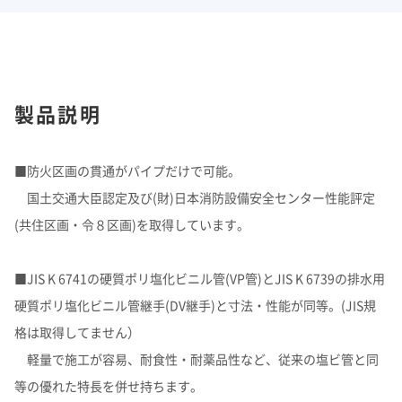
製品説明
■防火区画の貫通がパイプだけで可能。
国土交通大臣認定及び(財)日本消防設備安全センター性能評定
(共住区画・令８区画)を取得しています。
■JIS K 6741の硬質ポリ塩化ビニル管(VP管)とJIS K 6739の排水用
硬質ポリ塩化ビニル管継手(DV継手)と寸法・性能が同等。(JIS規
格は取得してません）
軽量で施工が容易、耐食性・耐薬品性など、従来の塩ビ管と同
等の優れた特長を併せ持ちます。