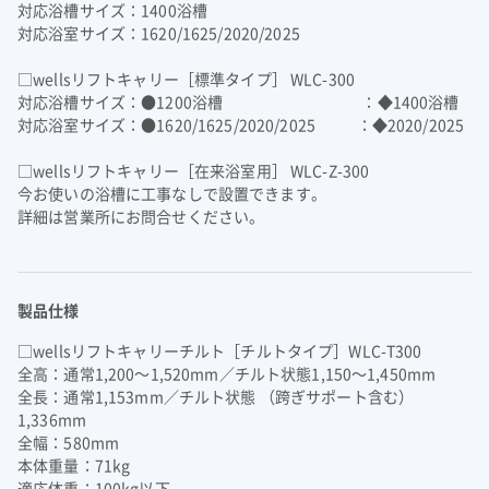
対応浴槽サイズ：1400浴槽
よくあるご質問
企業映像・CM
早わかり！積水化学の事業
アナリストカバレッジ
ESGデータ
積水化学グループ報告書（株主通信）
対応浴室サイズ：1620/1625/2020/2025
IRカレンダー
企業広告
事業セグメント
さらなる成長へ
株式に関するお手続きのご案内
住宅受注速報
SEKISUI｜Connect with
コーポレート・ベンチャー・キ
□wellsリフトキャリー［標準タイプ］ WLC-300
IRメール配信
ャピタル
株主還元について
定款・株式取扱規則
対応浴槽サイズ：●1200浴槽 ：◆1400浴槽
IRお問い合わせ
サステナビリティレポート202
電子公告
社長メッセージ
統合報告書 2025
女子陸上競技部
SEKISUI × SPORTS
対応浴室サイズ：●1620/1625/2020/2025 ：◆2020/2025
5
挑戦のTASUKI
株主・投資家情報サイトマップ
□wellsリフトキャリー［在来浴室用］ WLC-Z-300
用語集
今お使いの浴槽に工事なしで設置できます。
詳細は営業所にお問合せください。
株主・投資家情報サイトの使い方
IRポリシー
免責事項
早わかり！
製品仕様
投資家コミュニケーション一覧
積水化学の事業
□wellsリフトキャリーチルト［チルトタイプ］WLC-T300
全高：通常1,200～1,520mm／チルト状態1,150～1,450mm
全長：通常1,153mm／チルト状態 （跨ぎサポート含む）
1,336mm
全幅：580mm
本体重量：71kg
適応体重：100kg以下