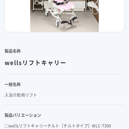
理念体系
モビリティへの取り組み
経営情報
理念体系
採用情報
事業紹介 TOP
トップメッセージ
IRイベント
会社案内
CO
排出量抑制への取り組み
2
社長メッセージ
社是
IRイベント
会社案内
取締役メッセージ
グループビジョン
レジデンシャル
積水化学グループのサステナビリティ
IRライブラリ
グローバルネットワーク
製品一覧・検索
介護への取り組み
決算説明会
会社概要
投資家向け企業概要
長期ビジョン
ニュース
製品名称
IRライブラリ
グローバルネットワーク
長期ビジョンおよび中期経営計画説明会
歴史・沿革
アドバンストライフライン
理念体系
サステナビリティ貢献製品
経営戦略(中期経営計画)
業績・財務・ESGデータ
R&D
火災への取り組み
お問い合わせ
決算短信・有価証券報告書
wellsリフトキャリー
国内事業所
その他イベント
役員一覧
長期ビジョン
業績・財務・ESGデータ
R&D
統合報告書
国内工場
イノベーティブモビリティ
株主総会
社外からの評価
コーポレート・ガバナンス
株式・社債情報
コーポレート・ベンチャー・キャピタル
経営戦略(中期経営計画)
熱対策への取り組み
日本語
English
中文
業績予想
研究開発
投資家用参考資料 私たちの「際立ち」
国内研究所
株主様向け経営説明会
会社案内パンフレット
事業紹介
一般名称
株式・社債情報
連結財務諸表の状況
知的財産
ライフサイエンス
ファクトブック
サステナビリティレポート
日本
個人投資家の皆様へ
スポーツ活動支援
IR最新資料一式
老朽化するインフラへの取り組み
資材調達
役員一覧
入浴介助用リフト
株式情報
連結業績推移
事例紹介
サステナビリティレポート
米州（北米・中南米）
取引先からの相談・通報
コーポレート・ガバナンス
個人投資家の皆様へ
株価情報
新規事業創出
主な財務指標
サステナビリティに関するお問い合わせ
IRサポート
広告・ブランド
コーポレート・ガバナンス報告書
欧州
R&D
成長の軌跡
製品バリエーション
株主還元（配当・自己株式取得）
セグメント別データ
会社案内パンフレット
亜細亜・大洋州
経営環境のリスク
IRサポート
広告・ブランド
積水化学の強み
グローバル展開
社債・格付情報
エリア別売上高
□wellsリフトキャリーチルト［チルトタイプ］WLC-T300
株主総会招集通知