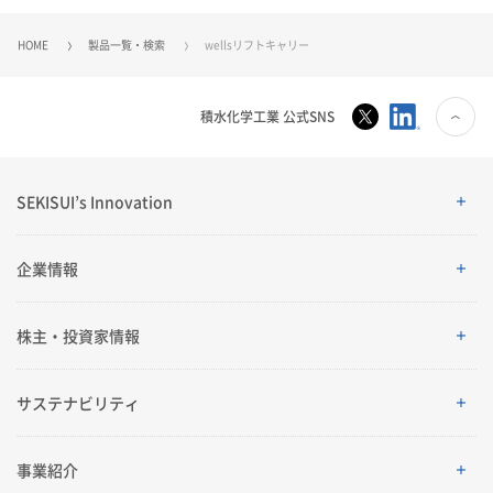
HOME
製品一覧・検索
wellsリフトキャリー
積水化学工業 公式SNS
SEKISUI’s Innovation
SEKISUI’s Innovation
企業情報
企業情報
株主・投資家情報
ご挨拶
株主・投資家情報
サステナビリティ
理念体系
経営情報
サステナビリティ
事業紹介