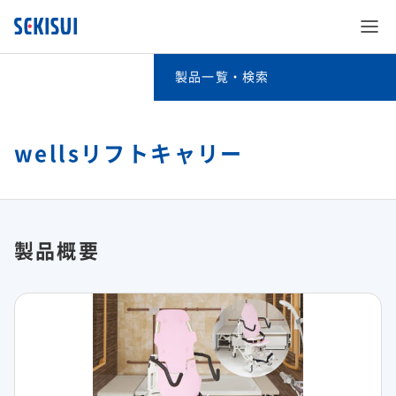
製品一覧・検索
製品一覧・検索
事業分野別検索
wellsリフトキャリー
SEKISUI’s Innovation
キーワード検索
企業情報
SEKISUI’s Innovation TOP
五十音別検索
製品概要
株主・投資家情報
企業情報 TOP
災害への取り組み
積水化学グループの製品（法人・個人のお客様向け）
サステナビリティ
株主・投資家情報 TOP
ご挨拶
難病治療のための研究
事業紹介
サステナビリティ TOP
経営情報