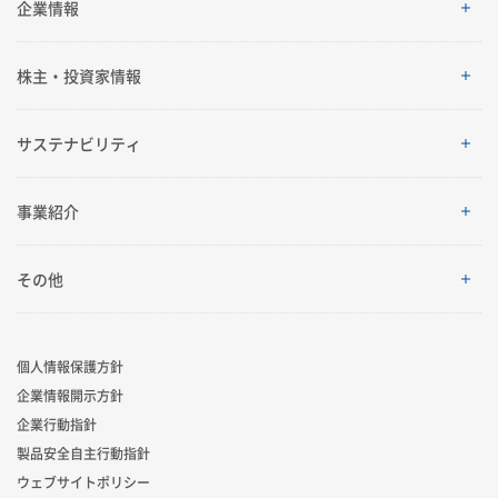
SEKISUI’s Innovation
企業情報
企業情報
株主・投資家情報
ご挨拶
株主・投資家情報
サステナビリティ
理念体系
経営情報
サステナビリティ
事業紹介
会社案内
IRイベント
トップメッセージ
採用情報
事業紹介
その他
グローバルネットワーク
IRライブラリ
積水化学グループのサステナビリティ
レジデンシャル
製品一覧・検索
個人情報保護方針
R&D
業績・財務・ESGデータ
サステナビリティ貢献製品
企業情報開示方針
アドバンストライフライン
ニュース
企業行動指針
コーポレート・ベンチャー・キャピタル
株式・社債情報
社外からの評価
製品安全自主行動指針
イノベーティブモビリティ
お問い合わせ
ウェブサイトポリシー