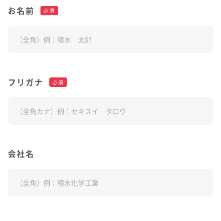
理念体系
モビリティへの取り組み
お名前
必須
経営情報
理念体系
採用情報
事業紹介 TOP
トップメッセージ
IRイベント
会社案内
CO
排出量抑制への取り組み
2
社長メッセージ
社是
IRイベント
会社案内
取締役メッセージ
グループビジョン
レジデンシャル
積水化学グループのサステナビリティ
IRライブラリ
グローバルネットワーク
製品一覧・検索
介護への取り組み
決算説明会
会社概要
投資家向け企業概要
長期ビジョン
ニュース
フリガナ
必須
IRライブラリ
グローバルネットワーク
長期ビジョンおよび中期経営計画説明会
歴史・沿革
アドバンストライフライン
理念体系
サステナビリティ貢献製品
経営戦略(中期経営計画)
業績・財務・ESGデータ
R&D
火災への取り組み
お問い合わせ
決算短信・有価証券報告書
国内事業所
その他イベント
役員一覧
長期ビジョン
業績・財務・ESGデータ
R&D
統合報告書
国内工場
イノベーティブモビリティ
株主総会
社外からの評価
コーポレート・ガバナンス
株式・社債情報
コーポレート・ベンチャー・キャピタル
経営戦略(中期経営計画)
熱対策への取り組み
日本語
English
中文
業績予想
研究開発
投資家用参考資料 私たちの「際立ち」
国内研究所
株主様向け経営説明会
会社案内パンフレット
事業紹介
株式・社債情報
連結財務諸表の状況
知的財産
ライフサイエンス
ファクトブック
サステナビリティレポート
会社名
日本
個人投資家の皆様へ
スポーツ活動支援
IR最新資料一式
老朽化するインフラへの取り組み
資材調達
役員一覧
株式情報
連結業績推移
事例紹介
サステナビリティレポート
米州（北米・中南米）
取引先からの相談・通報
コーポレート・ガバナンス
個人投資家の皆様へ
株価情報
新規事業創出
主な財務指標
サステナビリティに関するお問い合わせ
IRサポート
広告・ブランド
コーポレート・ガバナンス報告書
欧州
R&D
成長の軌跡
株主還元（配当・自己株式取得）
セグメント別データ
会社案内パンフレット
亜細亜・大洋州
経営環境のリスク
IRサポート
広告・ブランド
積水化学の強み
グローバル展開
社債・格付情報
エリア別売上高
株主総会招集通知