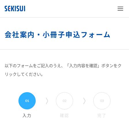
会社案内・小冊子申込フォーム
SEKISUI’s Innovation
以下のフォームをご記入のうえ、「入力内容を確認」ボタンをク
リックしてください。
企業情報
SEKISUI’s Innovation TOP
株主・投資家情報
企業情報 TOP
災害への取り組み
01
02
03
サステナビリティ
株主・投資家情報 TOP
ご挨拶
難病治療のための研究
入力
確認
完了
事業紹介
サステナビリティ TOP
経営情報