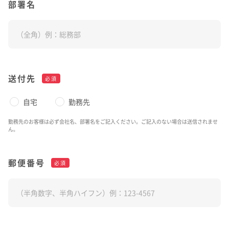
部署名
よくあるご質問
企業映像・CM
早わかり！積水化学の事業
アナリストカバレッジ
ESGデータ
積水化学グループ報告書（株主通信）
IRカレンダー
企業広告
事業セグメント
さらなる成長へ
株式に関するお手続きのご案内
住宅受注速報
SEKISUI｜Connect with
コーポレート・ベンチャー・キ
IRメール配信
ャピタル
株主還元について
定款・株式取扱規則
IRお問い合わせ
サステナビリティレポート202
電子公告
社長メッセージ
統合報告書 2025
女子陸上競技部
SEKISUI × SPORTS
5
挑戦のTASUKI
株主・投資家情報サイトマップ
送付先
必須
用語集
自宅
勤務先
株主・投資家情報サイトの使い方
IRポリシー
勤務先のお客様は必ず会社名、部署名をご記入ください。ご記入のない場合は送信されませ
ん。
免責事項
早わかり！
投資家コミュニケーション一覧
積水化学の事業
郵便番号
必須