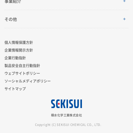
事業紹介
会社案内
IRイベント
トップメッセージ
採用情報
事業紹介
その他
グローバルネットワーク
IRライブラリ
積水化学グループのサステナビリティ
レジデンシャル
製品一覧・検索
個人情報保護方針
R&D
業績・財務・ESGデータ
サステナビリティ貢献製品
企業情報開示方針
アドバンストライフライン
ニュース
企業行動指針
コーポレート・ベンチャー・キャピタル
株式・社債情報
社外からの評価
製品安全自主行動指針
イノベーティブモビリティ
お問い合わせ
ウェブサイトポリシー
スポーツ活動支援
個人投資家の皆様へ
ソーシャルメディアポリシー
サステナビリティレポート
ライフサイエンス
サイトマップ
広告・ブランド
IRサポート
サステナビリティに関するお問い合わせ
新規事業創出
積水化学工業株式会社
グローバル展開
Copyright (C) SEKISUI CHEMICAL CO., LTD.
事業セグメント