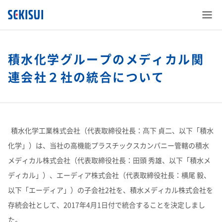
積水化学グループのメディカル関
連会社２社の統合について
SEKISUI’s Innovation
企業情報
積水化学工業株式会社（代表取締役社長：髙下 貞二、以下「積水
SEKISUI’s Innovation TOP
化学」）は、当社の高機能プラスチックスカンパニー管轄の積水
メディカル株式会社（代表取締役社長：田頭 秀雄、以下「積水メ
株主・投資家情報
企業情報 TOP
災害への取り組み
ディカル」）、エーディア株式会社（代表取締役社長：横尾 毅、
以下「エーディア」）の子会社2社を、積水メディカル株式会社を
サステナビリティ
株主・投資家情報 TOP
ご挨拶
難病治療のための研究
存続会社として、2017年4月1日付で統合することを決定しまし
た。
事業紹介
サステナビリティ TOP
経営情報