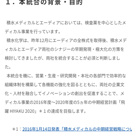
１．本統合の背景・目的
よくあるご質問
企業映像・CM
早わかり！積水化学の事業
アナリストカバレッジ
ESGデータ
積水化学グループ報告書（株主通信）
IRカレンダー
企業広告
事業セグメント
さらなる成長へ
株式に関するお手続きのご案内
住宅受注速報
SEKISUI｜Connect with
コーポレート・ベンチャー・キ
積水メディカルとエーディアにおいては、検査薬を中心としたメ
IRメール配信
ャピタル
株主還元について
定款・株式取扱規則
ディカル事業を行っています。
IRお問い合わせ
サステナビリティレポート202
電子公告
社長メッセージ
統合報告書 2025
女子陸上競技部
SEKISUI × SPORTS
積水化学は、昨年12月にエーディアの全株式を取得後、積水メデ
5
挑戦のTASUKI
株主・投資家情報サイトマップ
ィカルとエーディア両社のシナジーの早期発現・極大化の方策を
用語集
検討してきましたが、両社を統合することが必須と判断しまし
株主・投資家情報サイトの使い方
た。
IRポリシー
本統合を機に、営業・生産・研究開発・本社の各部門で効率的な
免責事項
早わかり！
組織体制を構築して各機能の強化を図るとともに、両社の企業文
投資家コミュニケーション一覧
積水化学の事業
化・人材を融合してイノベーションの創出を促進することで、メ
ディカル事業の2016年度～2020年度の5ヵ年の中期経営計画「飛
躍 HIYAKU 2020」＊１の達成を目指します。
＊1：
2016年1月14日発表「積水メディカルの中期経営戦略につ