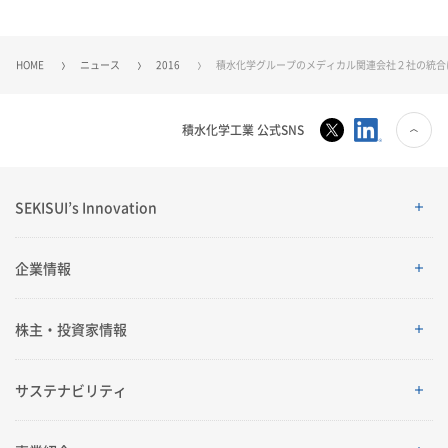
HOME
ニュース
2016
積水化学グループのメディカル関連会社２社の統合
積水化学工業 公式SNS
SEKISUI’s Innovation
SEKISUI’s Innovation
企業情報
企業情報
株主・投資家情報
ご挨拶
株主・投資家情報
サステナビリティ
理念体系
経営情報
サステナビリティ