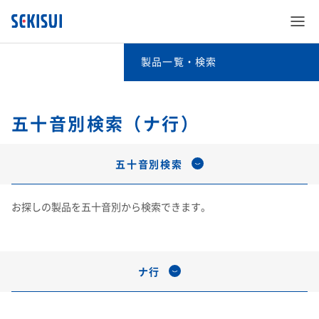
製品一覧・検索
製品一覧・検索
事業分野別検索
五十音別検索（ナ行）
SEKISUI’s Innovation
キーワード検索
五十音別検索
企業情報
SEKISUI’s Innovation TOP
五十音別検索
お探しの製品を五十音別から検索できます。
事業分野別検索
株主・投資家情報
企業情報 TOP
災害への取り組み
積水化学グループの製品（法人・個人のお客様向け）
キーワード検索
ナ行
サステナビリティ
株主・投資家情報 TOP
ご挨拶
難病治療のための研究
事業紹介
サステナビリティ TOP
経営情報