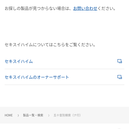
ニューキッチンシリーズ
PUXFLAME(パックスフレイム）
よくあるご質問
企業映像・CM
早わかり！積水化学の事業
アナリストカバレッジ
ESGデータ
積水化学グループ報告書（株主通信）
お探しの製品が見つからない場合は、
お問い合わせ
ください。
布テープＮＯ．６００Ｖカラー
農業雑貨
ワ行
IRカレンダー
企業広告
事業セグメント
さらなる成長へ
株式に関するお手続きのご案内
住宅受注速報
生ゴミ用分別ダスタースリム２段＃３５
SEKISUI｜Connect with
コーポレート・ベンチャー・キ
入浴グリップ
IRメール配信
ャピタル
株主還元について
定款・株式取扱規則
農業集落排水処理施設
A-Z
エスロン波板
IRお問い合わせ
サステナビリティレポート202
電子公告
社長メッセージ
統合報告書 2025
女子陸上競技部
SEKISUI × SPORTS
5
挑戦のTASUKI
株主・投資家情報サイトマップ
農業用エスロンパイプ／ＶＰ、ＶＵ、ＶＭ
セキスイハイムについてはこちらをご覧ください。
用語集
農業用エスロンＶＨパイプ
株主・投資家情報サイトの使い方
セキスイハイム
IRポリシー
農業用ベル継手・ＴＳ継手
セキスイハイムのオーナーサポート
免責事項
早わかり！
投資家コミュニケーション一覧
積水化学の事業
農薬希釈バケツ
野土加
HOME
製品一覧・検索
五十音別検索（ナ行）
海苔支柱