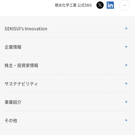
積水化学工業 公式SNS
海苔伸子
海苔フック
SEKISUI’s Innovation
エスロン農業用鋳鉄製継手
SEKISUI’s Innovation
企業情報
企業情報
株主・投資家情報
ご挨拶
株主・投資家情報
サステナビリティ
理念体系
経営情報
サステナビリティ
事業紹介
会社案内
IRイベント
トップメッセージ
採用情報
事業紹介
その他
グローバルネットワーク
IRライブラリ
積水化学グループのサステナビリティ