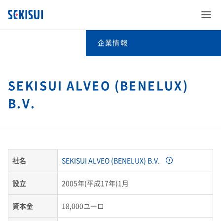
企業情報
企業情報
ご挨拶
SEKISUI ALVEO (BENELUX)
B.V.
SEKISUI’s Innovation
理念体系
企業情報
SEKISUI’s Innovation TOP
会社案内
理念体系TOP
株主・投資家情報
企業情報 TOP
社名
災害への取り組み
SEKISUI ALVEO (BENELUX) B.V.
グローバルネットワーク
会社案内TOP
社是​
設立
2005年(平成17年)1月
サステナビリティ
株主・投資家情報 TOP
ご挨拶
難病治療のための研究
R&D
グローバルネットワークTOP
資本金
18,000ユーロ
会社概要​
グループビジョン​
事業紹介
サステナビリティ TOP
経営情報