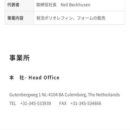
理念体系
モビリティへの取り組み
代表者
取締役社長 Neil Beckhusen
コーポレート・ベンチャー・キャピタル
R&DTOP
国内事業所​
歴史・沿革​
長期ビジョン​
経営情報
理念体系
採用情報
事業紹介 TOP
トップメッセージ
事業内容
IRイベント
発泡ポリオレフィン、フォームの販売
会社案内
CO
排出量抑制への取り組み
2
スポーツ活動支援
社長メッセージ
社是
研究開発​
国内工場​
役員一覧​
IRイベント
会社案内
取締役メッセージ
経営戦略(中期経営計画)​
グループビジョン
レジデンシャル
積水化学グループのサステナビリティ
IRライブラリ
グローバルネットワーク
製品一覧・検索
介護への取り組み
広告・ブランド
決算説明会
会社概要
投資家向け企業概要
長期ビジョン
ニュース
知的財産​
国内研究所​
IRライブラリ
グローバルネットワーク
長期ビジョンおよび中期経営計画説明会
歴史・沿革
アドバンストライフライン
理念体系
サステナビリティ貢献製品
経営戦略(中期経営計画)
業績・財務・ESGデータ
コーポレート・ガバナンス​
R&D
火災への取り組み
お問い合わせ
事業所
決算短信・有価証券報告書
国内事業所
その他イベント
役員一覧
長期ビジョン
広告・ブランドTOP
業績・財務・ESGデータ
R&D
統合報告書
事例紹介​
国内工場
イノベーティブモビリティ
株主総会
社外からの評価
コーポレート・ガバナンス
株式・社債情報
コーポレート・ベンチャー・キャピタル
経営戦略(中期経営計画)
熱対策への取り組み
日本​
会社案内パンフレット​
日本語
English
中文
本 社- Head Office
業績予想
研究開発
投資家用参考資料 私たちの「際立ち」
国内研究所
株主様向け経営説明会
会社案内パンフレット
事業紹介
企業映像・CM​
株式・社債情報
連結財務諸表の状況
知的財産
ライフサイエンス
ファクトブック
サステナビリティレポート
日本
個人投資家の皆様へ
スポーツ活動支援
IR最新資料一式
老朽化するインフラへの取り組み
資材調達
役員一覧
米州（北米・中南米）​
Gutenbergweg 1 NL-4104 BA Culemborg, The Netherlands
資材調達​
株式情報
連結業績推移
事例紹介
サステナビリティレポート
米州（北米・中南米）
取引先からの相談・通報
コーポレート・ガバナンス
TEL +31-345-533939 FAX +31-345-534866
企業広告​
個人投資家の皆様へ
株価情報
新規事業創出
主な財務指標
サステナビリティに関するお問い合わせ
IRサポート
広告・ブランド
コーポレート・ガバナンス報告書
欧州
R&D
欧州​
成長の軌跡
取引先からの相談・通報​
株主還元（配当・自己株式取得）
セグメント別データ
会社案内パンフレット
亜細亜・大洋州
経営環境のリスク
IRサポート
広告・ブランド
積水化学の強み
グローバル展開
社債・格付情報
エリア別売上高
株主総会招集通知