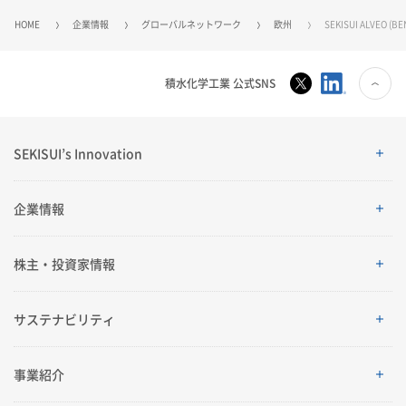
よくあるご質問
企業映像・CM
早わかり！積水化学の事業
亜細亜・大洋州​
アナリストカバレッジ
ESGデータ
積水化学グループ報告書（株主通信）
HOME
企業情報
グローバルネットワーク
欧州
SEKISUI ALVEO (BE
IRカレンダー
企業広告
事業セグメント
さらなる成長へ
株式に関するお手続きのご案内
住宅受注速報
SEKISUI｜Connect with
コーポレート・ベンチャー・キ
IRメール配信
ャピタル
株主還元について
定款・株式取扱規則
積水化学工業 公式SNS
IRお問い合わせ
サステナビリティレポート202
電子公告
社長メッセージ
統合報告書 2025
女子陸上競技部
SEKISUI × SPORTS
5
挑戦のTASUKI
株主・投資家情報サイトマップ
SEKISUI’s Innovation
用語集
株主・投資家情報サイトの使い方
SEKISUI’s Innovation
企業情報
IRポリシー
免責事項
早わかり！
企業情報
株主・投資家情報
投資家コミュニケーション一覧
積水化学の事業
ご挨拶
株主・投資家情報
サステナビリティ
理念体系
経営情報
サステナビリティ
事業紹介