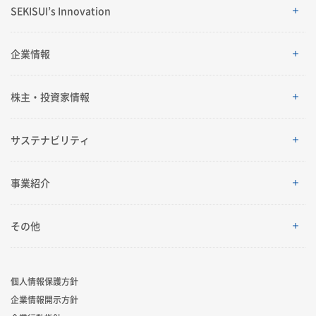
SEKISUI’s Innovation
SEKISUI’s Innovation
企業情報
企業情報
株主・投資家情報
ご挨拶
株主・投資家情報
サステナビリティ
理念体系
経営情報
サステナビリティ
事業紹介
会社案内
IRイベント
トップメッセージ
採用情報
事業紹介
その他
グローバルネットワーク
IRライブラリ
積水化学グループのサステナビリティ
レジデンシャル
製品一覧・検索
個人情報保護方針
R&D
業績・財務・ESGデータ
サステナビリティ貢献製品
企業情報開示方針
アドバンストライフライン
ニュース