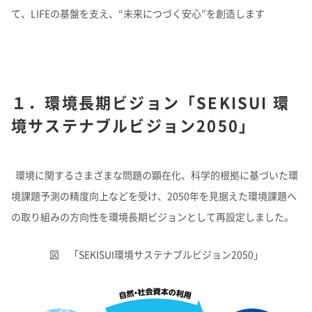
よくあるご質問
企業映像・CM
早わかり！積水化学の事業
アナリストカバレッジ
ESGデータ
て、LIFEの基盤を支え、“未来につづく安心”を創造します
積水化学グループ報告書（株主通信）
IRカレンダー
企業広告
事業セグメント
さらなる成長へ
株式に関するお手続きのご案内
住宅受注速報
SEKISUI｜Connect with
コーポレート・ベンチャー・キ
IRメール配信
ャピタル
株主還元について
定款・株式取扱規則
IRお問い合わせ
サステナビリティレポート202
電子公告
社長メッセージ
統合報告書 2025
女子陸上競技部
SEKISUI × SPORTS
5
挑戦のTASUKI
１．環境長期ビジョン「SEKISUI 環
株主・投資家情報サイトマップ
用語集
境サステナブルビジョン2050」
株主・投資家情報サイトの使い方
IRポリシー
環境に関するさまざまな問題の顕在化、科学的根拠に基づいた環
免責事項
早わかり！
境課題予測の精度向上などを受け、2050年を見据えた環境課題へ
投資家コミュニケーション一覧
積水化学の事業
の取り組みの方向性を環境長期ビジョンとして再設定しました。
図 「SEKISUI環境サステナブルビジョン2050」