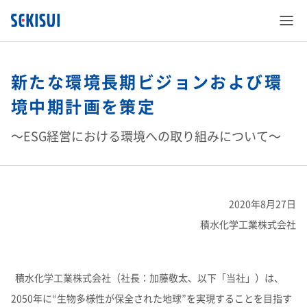
新たな環境長期ビジョンおよび環
境中期計画を策定
～ESG経営における環境への取り組みについて～
SEKISUI’s Innovation
企業情報
SEKISUI’s Innovation TOP
2020年8月27日
株主・投資家情報
企業情報 TOP
災害への取り組み
積水化学工業株式会社
サステナビリティ
株主・投資家情報 TOP
ご挨拶
難病治療のための研究
積水化学工業株式会社（社長：加藤敬太、以下「当社」）は、
2050年に“生物多様性が保全された地球”を実現することを目指す
事業紹介
サステナビリティ TOP
経営情報