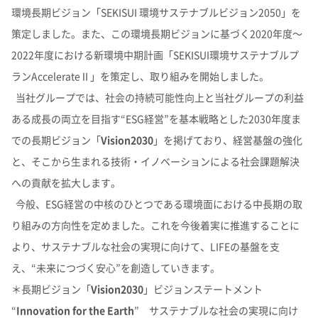
理念体系
モビリティへの取り組み
環境長期ビジョン「SEKISUI 環境サステナブルビジョン2050」を
策定しました。また、この環境長期ビジョンに基づく2020年度～
経営情報
理念体系
採用情報
事業紹介 TOP
トップメッセージ
IRイベント
会社案内
CO
排出量抑制への取り組み
2
2022年度における新環境中期計画「SEKISUI環境サステナブルプ
社長メッセージ
社是
ランAccelerateⅡ」を策定し、取り組みを開始しました。
IRイベント
会社案内
取締役メッセージ
グループビジョン
レジデンシャル
積水化学グループのサステナビリティ
IRライブラリ
グローバルネットワーク
製品一覧・検索
介護への取り組み
当社グループでは、社会の持続可能性向上と当社グループの利益
決算説明会
会社概要
投資家向け企業概要
長期ビジョン
ニュース
ある成長の両立を目指す“ESG経営”を基本戦略とした2030年度ま
IRライブラリ
グローバルネットワーク
長期ビジョンおよび中期経営計画説明会
歴史・沿革
アドバンストライフライン
理念体系
サステナビリティ貢献製品
経営戦略(中期経営計画)
業績・財務・ESGデータ
R&D
火災への取り組み
お問い合わせ
での長期ビジョン「
Vision2030
」を掲げており、経営基盤の強化
決算短信・有価証券報告書
国内事業所
その他イベント
役員一覧
長期ビジョン
と、そこから生まれる技術・イノベーションによる社会課題解決
業績・財務・ESGデータ
R&D
統合報告書
国内工場
イノベーティブモビリティ
株主総会
社外からの評価
コーポレート・ガバナンス
株式・社債情報
コーポレート・ベンチャー・キャピタル
経営戦略(中期経営計画)
熱対策への取り組み
日本語
English
中文
への貢献を拡大します。
業績予想
研究開発
投資家用参考資料 私たちの「際立ち」
国内研究所
株主様向け経営説明会
会社案内パンフレット
事業紹介
今般、ESG経営の中核のひとつである環境面における中長期の取
株式・社債情報
連結財務諸表の状況
知的財産
ライフサイエンス
ファクトブック
サステナビリティレポート
日本
個人投資家の皆様へ
スポーツ活動支援
IR最新資料一式
老朽化するインフラへの取り組み
資材調達
役員一覧
り組みの方向性を定めました。これを今後着実に推進することに
株式情報
連結業績推移
事例紹介
サステナビリティレポート
米州（北米・中南米）
取引先からの相談・通報
コーポレート・ガバナンス
より、サステナブルな社会の実現に向けて、LIFEの基盤を支
個人投資家の皆様へ
株価情報
新規事業創出
主な財務指標
サステナビリティに関するお問い合わせ
IRサポート
広告・ブランド
コーポレート・ガバナンス報告書
欧州
R&D
え、“未来につづく安心”を創造していきます。
成長の軌跡
株主還元（配当・自己株式取得）
セグメント別データ
会社案内パンフレット
亜細亜・大洋州
＊長期ビジョン「
Vision2030
」ビジョンステートメント
経営環境のリスク
IRサポート
広告・ブランド
積水化学の強み
グローバル展開
社債・格付情報
エリア別売上高
株主総会招集通知
“
Innovation for the Earth
” サステナブルな社会の実現に向け