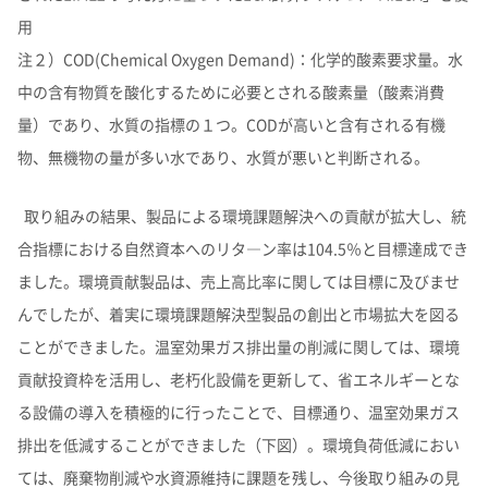
用
注２）COD(Chemical Oxygen Demand)：化学的酸素要求量。水
中の含有物質を酸化するために必要とされる酸素量（酸素消費
量）であり、水質の指標の１つ。CODが高いと含有される有機
物、無機物の量が多い水であり、水質が悪いと判断される。
取り組みの結果、製品による環境課題解決への貢献が拡大し、統
合指標における自然資本へのリタ―ン率は104.5％と目標達成でき
ました。環境貢献製品は、売上高比率に関しては目標に及びませ
んでしたが、着実に環境課題解決型製品の創出と市場拡大を図る
ことができました。温室効果ガス排出量の削減に関しては、環境
貢献投資枠を活用し、老朽化設備を更新して、省エネルギーとな
る設備の導入を積極的に行ったことで、目標通り、温室効果ガス
排出を低減することができました（下図）。環境負荷低減におい
ては、廃棄物削減や水資源維持に課題を残し、今後取り組みの見