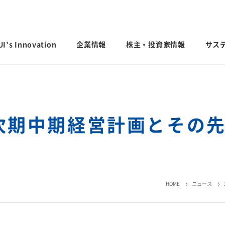
I’s Innovation
企業情報
株主・投資家情報
サス
日本語
English
中文
「次期中期経営計画とその
ステナビリ
IRライブラリ
業績・財務・
会社案内
サステナビリティ貢献製品
グローバル
社外からの
決算短信・有価証券報告書
業績予想
会社概要
国内事業所
経営計画説明
統合報告書
連結財務諸表
歴史・沿革
国内工場
投資家用参考資料 私たちの「際立
連結業績推移
するお問い
HOME
ニュース
ち」
役員一覧
国内研究所
主な財務指標
ファクトブック
コーポレート・ガバナンス
日本
モビリティへの取り組み
CO
排出量抑
セグメント別
2
サステナビリティレポート
えなかった命を
人にも地球にもやさしい、未来の移動
会社案内パンフレット
米州（北米・
「地球温暖化
エリア別売上