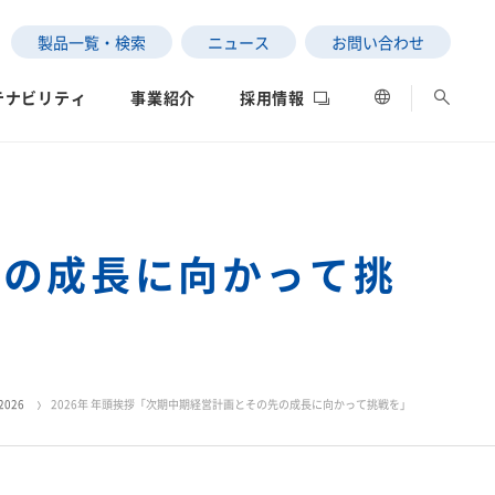
製品一覧・検索
ニュース
お問い合わせ
テナビリティ
事業紹介
採用情報
先の成長に向かって挑
ESGデータ
ネットワーク
評価
の状況
2026
2026年 年頭挨拶「次期中期経営計画とその先の成長に向かって挑戦を」
SEKISUI｜Connect with
サステナビリティレポー
女子陸上競技部
社長メッセージ
ト2025
制への取り組み
データ
中南米）
」と「わたし」の意外な
高