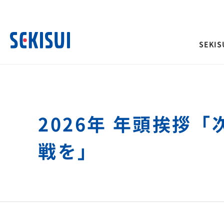
SEKISU
SEKISUI’s Innovation TOP
企業情報 TOP
株主・投資家情報 TOP
サステナビリティ TOP
事業紹介 TOP
2026年 年頭挨拶
経営情報
IRイベント
積水化学グループのサ
ご挨拶
トップメッセージ
理念体系
ティ
戦を」
社長メッセージ
決算説明会
社是
取締役メッセージ
長期ビジョンおよび中期
会
グループビジョン
投資家向け企業概要
サステナビリティに関
サステナビリティレポート
その他イベント
長期ビジョン
合わせ
理念体系
株主総会
経営戦略(中期経営計画)
災害への取り組み
難病治療のための研究
長期ビジョン
株主様向け経営説明会
「災害時」を「非常時」にしないため
革新的医療を支え、救
経営戦略(中期経営計画)