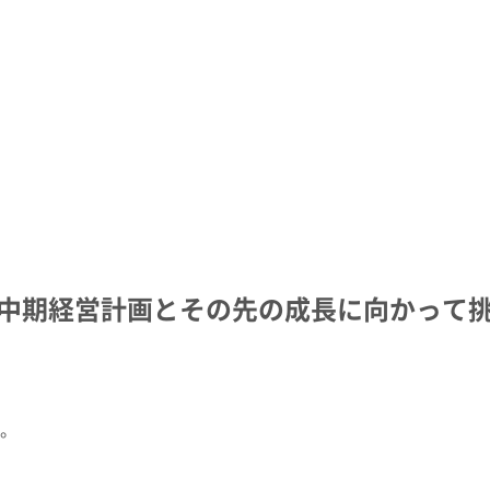
イン
イノベーティブモビリティ
ライフサイ
コーポレート・ガバナンス報告書
関係
資材調達
欧州
ESGデータ
会社案内パンフレット
取引先からの相談・通報
亜細亜・大洋
住宅受注速報
株主総会招集通知
積水化学グループ報告書（株主通信）
ャー・キャ
スポーツ活動支援
広告・ブラ
事業セグメント
企業映像・CM
IRサポート
企業広告
熱対策への取り組み
老朽化する
よくあるご質問
IRカレンダー
ることが、日々
進化し続けるテクノロジーを、放熱材
今ある暮らし
中期経営計画とその先の成長に向かって
IRメール配信
IRお問い合わせ
料で支える
つなぐために
業
株主・投資家情報サイトマップ
用語集
株主・投資家情報サイトの使い方
IRポリシー
免責事項
投資家コミュニケ
す。