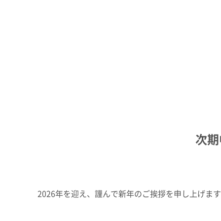
レジデンシャル
アドバンストライフラ
に
救う
IR最新資料一式
事業紹介
役員一覧
コーポレート・ガバナンス
R&D
コーポレート・ベンチ
【オンライン授業】SEKISUI SDGs Academy 未来Challenge
R&D
ピタル
経営環境のリスク
新規事業創出
グローバル展開
研究開発
株式・社債情報
個人投資家の皆様へ
知的財産
介護への取り組み
火災への取り組み
事例紹介
株式情報
成長の軌跡
すべての“これから高齢者になる
“もしも”の火災に備え
次期
株価情報
積水化学の強み
人”へ、未来につづく安心を
の安全・安心に
株主還元（配当・自己株式取得）
早わかり！積水化学の事
社債・格付情報
さらなる成長へ
アナリストカバレッジ
株主還元について
株式に関するお手続きのご案内
2026年を迎え、謹んで新年のご挨拶を申し上げま
定款・株式取扱規則
電子公告