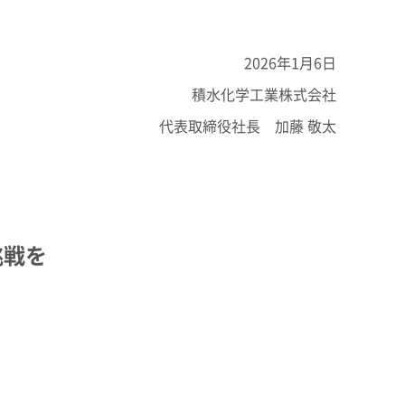
エンス
州
2026年1月6日
SEKISUI × SPORTS
統合報告書 2025
積水化学工業株式会社
コーポレート・ベンチャ
挑戦のTASUKI
ンド
ー・キャピタル
代表取締役社長 加藤 敬太
インフラへの取り組み
早わかり！
の安心・安全を、未来に
積水化学の事業
挑戦を
事業関連サイト一覧
製品一覧・検索
ーション一覧