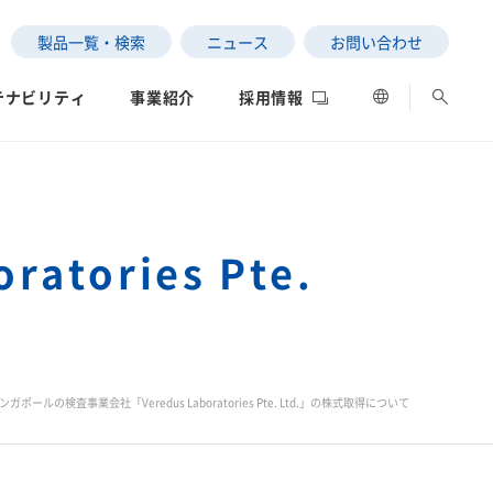
製品一覧・検索
ニュース
お問い合わせ
テナビリティ
事業紹介
採用情報
tories Pte.
ESGデータ
ネットワーク
評価
の状況
ンガポールの検査事業会社「Veredus Laboratories Pte. Ltd.」の株式取得について
SEKISUI｜Connect with
サステナビリティレポー
女子陸上競技部
社長メッセージ
ト2025
制への取り組み
データ
中南米）
」と「わたし」の意外な
高