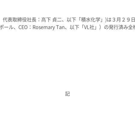
イン
イノベーティブモビリティ
ライフサイ
コーポレート・ガバナンス報告書
関係
資材調達
欧州
ESGデータ
会社案内パンフレット
取引先からの相談・通報
亜細亜・大洋
住宅受注速報
、代表取締役社長：髙下 貞二、以下「積水化学」)は３月２９
株主総会招集通知
社：シンガポール、CEO：Rosemary Tan、以下「VL社」）の発行済み全株式
積水化学グループ報告書（株主通信）
ャー・キャ
スポーツ活動支援
広告・ブラ
事業セグメント
企業映像・CM
IRサポート
企業広告
熱対策への取り組み
老朽化する
よくあるご質問
IRカレンダー
ることが、日々
進化し続けるテクノロジーを、放熱材
今ある暮らし
IRメール配信
IRお問い合わせ
料で支える
つなぐために
業
株主・投資家情報サイトマップ
用語集
記
株主・投資家情報サイトの使い方
IRポリシー
免責事項
投資家コミュニケ