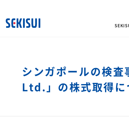
SEKISU
SEKISUI’s Innovation TOP
企業情報 TOP
株主・投資家情報 TOP
サステナビリティ TOP
事業紹介 TOP
シンガポールの検査事業会社
経営情報
IRイベント
積水化学グループのサ
ご挨拶
トップメッセージ
理念体系
ティ
Ltd.」の株式取得
社長メッセージ
決算説明会
社是
取締役メッセージ
長期ビジョンおよび中期
会
グループビジョン
投資家向け企業概要
サステナビリティに関
サステナビリティレポート
その他イベント
長期ビジョン
合わせ
理念体系
株主総会
経営戦略(中期経営計画)
災害への取り組み
難病治療のための研究
長期ビジョン
株主様向け経営説明会
「災害時」を「非常時」にしないため
革新的医療を支え、救
経営戦略(中期経営計画)