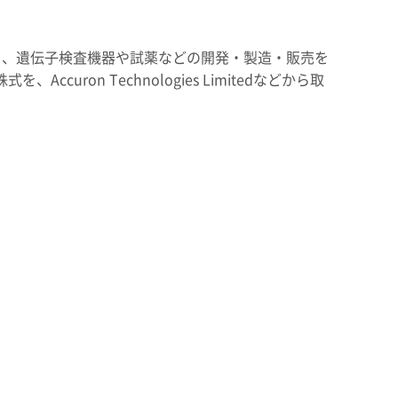
エンス
州
日、遺伝子検査機器や試薬などの開発・製造・販売を
SEKISUI × SPORTS
を、Accuron Technologies Limitedなどから取
統合報告書 2025
コーポレート・ベンチャ
挑戦のTASUKI
ンド
ー・キャピタル
インフラへの取り組み
早わかり！
の安心・安全を、未来に
積水化学の事業
事業関連サイト一覧
製品一覧・検索
ーション一覧