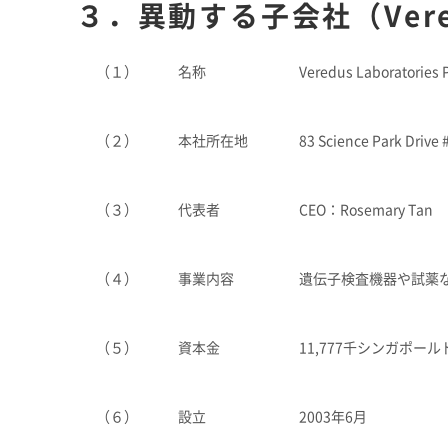
３．異動する子会社（Veredus
（１）
名称
Veredus Laboratories P
（２）
本社所在地
83 Science Park Drive
（３）
代表者
CEO：Rosemary Tan
（４）
事業内容
遺伝子検査機器や試薬
（５）
資本金
11,777千シンガポール
（６）
設立
2003年6月