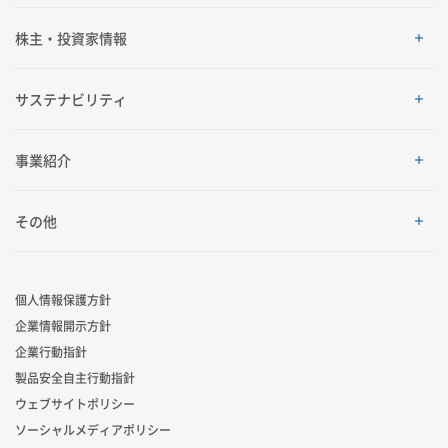
企業情報
株主・投資家情報
ご挨拶
株主・投資家情報
サステナビリティ
理念体系
経営情報
サステナビリティ
事業紹介
会社案内
IRイベント
トップメッセージ
採用情報
事業紹介
その他
グローバルネットワーク
IRライブラリ
積水化学グループのサステナビリティ
レジデンシャル
製品一覧・検索
個人情報保護方針
R&D
業績・財務・ESGデータ
サステナビリティ貢献製品
企業情報開示方針
アドバンストライフライン
ニュース
企業行動指針
コーポレート・ベンチャー・キャピタル
株式・社債情報
社外からの評価
製品安全自主行動指針
イノベーティブモビリティ
お問い合わせ
ウェブサイトポリシー
スポーツ活動支援
個人投資家の皆様へ
ソーシャルメディアポリシー
サステナビリティレポート
ライフサイエンス