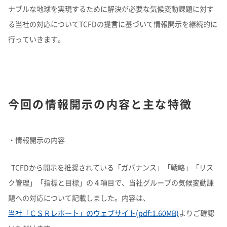
理念体系
モビリティへの取り組み
ナブルな地球を実現するために解決が必要な気候変動課題に対す
る当社の対応についてTCFDの提言に基づいて情報開示を継続的に
経営情報
理念体系
採用情報
事業紹介 TOP
トップメッセージ
IRイベント
会社案内
CO
排出量抑制への取り組み
2
行っていきます。
社長メッセージ
社是
IRイベント
会社案内
取締役メッセージ
グループビジョン
レジデンシャル
積水化学グループのサステナビリティ
IRライブラリ
グローバルネットワーク
製品一覧・検索
介護への取り組み
決算説明会
会社概要
投資家向け企業概要
長期ビジョン
ニュース
IRライブラリ
グローバルネットワーク
長期ビジョンおよび中期経営計画説明会
歴史・沿革
アドバンストライフライン
理念体系
サステナビリティ貢献製品
経営戦略(中期経営計画)
業績・財務・ESGデータ
R&D
火災への取り組み
お問い合わせ
今回の情報開示の内容と主な特徴
決算短信・有価証券報告書
国内事業所
その他イベント
役員一覧
長期ビジョン
業績・財務・ESGデータ
R&D
統合報告書
国内工場
イノベーティブモビリティ
株主総会
社外からの評価
コーポレート・ガバナンス
株式・社債情報
コーポレート・ベンチャー・キャピタル
経営戦略(中期経営計画)
熱対策への取り組み
日本語
English
中文
業績予想
研究開発
・情報開示の内容
投資家用参考資料 私たちの「際立ち」
国内研究所
株主様向け経営説明会
会社案内パンフレット
事業紹介
株式・社債情報
連結財務諸表の状況
知的財産
ライフサイエンス
ファクトブック
サステナビリティレポート
日本
個人投資家の皆様へ
スポーツ活動支援
IR最新資料一式
老朽化するインフラへの取り組み
資材調達
役員一覧
TCFDから開示を推奨されている「ガバナンス」「戦略」「リス
株式情報
連結業績推移
事例紹介
サステナビリティレポート
米州（北米・中南米）
取引先からの相談・通報
コーポレート・ガバナンス
ク管理」「指標と目標」の４項目で、当社グループの気候変動課
個人投資家の皆様へ
株価情報
新規事業創出
主な財務指標
サステナビリティに関するお問い合わせ
IRサポート
広告・ブランド
コーポレート・ガバナンス報告書
欧州
R&D
題への対応について記載しました。内容は、
成長の軌跡
株主還元（配当・自己株式取得）
セグメント別データ
会社案内パンフレット
亜細亜・大洋州
経営環境のリスク
当社「ＣＳＲレポート」のウェブサイト(pdf:1.60MB)
よりご確認
IRサポート
広告・ブランド
積水化学の強み
グローバル展開
社債・格付情報
エリア別売上高
株主総会招集通知