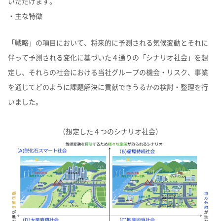
いただけます。
よくあるご質問
企業映像・CM
早わかり！積水化学の事業
アナリストカバレッジ
ESGデータ
積水化学グループ報告書（株主通信）
・主な特徴
IRカレンダー
企業広告
事業セグメント
さらなる成長へ
株式に関するお手続きのご案内
住宅受注速報
SEKISUI｜Connect with
コーポレート・ベンチャー・キ
IRメール配信
ャピタル
株主還元について
定款・株式取扱規則
「戦略」の項目において、将来的に予測される気候変動とそれに
IRお問い合わせ
サステナビリティレポート202
電子公告
社長メッセージ
統合報告書 2025
女子陸上競技部
SEKISUI × SPORTS
伴って予測される変化に基づいた４通りの「シナリオ社会」を想
5
挑戦のTASUKI
株主・投資家情報サイトマップ
定し、それらの社会における当社グループの機会・リスク、事業
用語集
を通じてどのように課題解決に貢献できうるかの検討・整理を行
株主・投資家情報サイトの使い方
いました。
IRポリシー
（想定した４つのシナリオ社会）
免責事項
早わかり！
投資家コミュニケーション一覧
積水化学の事業