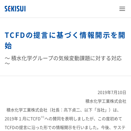
TCFDの提言に基づく情報開示を開
始
～ 積水化学グループの気候変動課題に対する対応
SEKISUI’s Innovation
～
企業情報
SEKISUI’s Innovation TOP
2019年7月10日
株主・投資家情報
企業情報 TOP
災害への取り組み
積水化学工業株式会社
積水化学工業株式会社（社長：髙下貞二、以下「当社」）は、
サステナビリティ
株主・投資家情報 TOP
ご挨拶
難病治療のための研究
※1
2019年１月にTCFD
への賛同を表明しましたが、この度初めて
TCFDの提言に沿った形での情報開示を行いました。今後、サステ
事業紹介
サステナビリティ TOP
経営情報