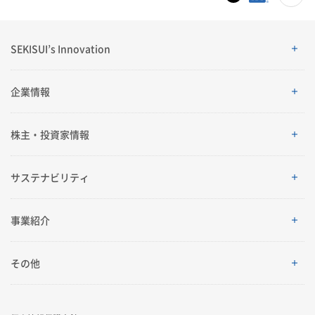
SEKISUI’s Innovation
SEKISUI’s Innovation
企業情報
企業情報
株主・投資家情報
ご挨拶
株主・投資家情報
サステナビリティ
理念体系
経営情報
サステナビリティ
事業紹介
会社案内
IRイベント
トップメッセージ
採用情報
事業紹介
その他
グローバルネットワーク
IRライブラリ
積水化学グループのサステナビリティ
レジデンシャル
製品一覧・検索