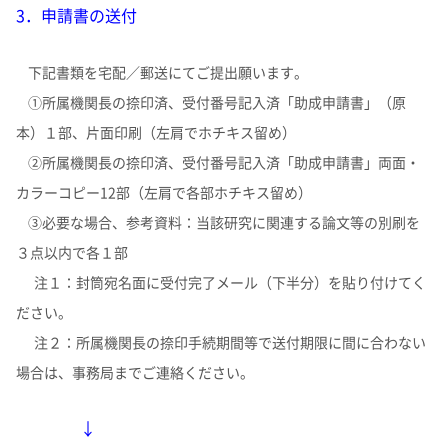
3．申請書の送付
下記書類を宅配／郵送にてご提出願います。
①所属機関長の捺印済、受付番号記入済「助成申請書」（原
本）１部、片面印刷（左肩でホチキス留め）
②所属機関長の捺印済、受付番号記入済「助成申請書」両面・
カラーコピー12部（左肩で各部ホチキス留め）
③必要な場合、参考資料：当該研究に関連する論文等の別刷を
３点以内で各１部
注１：封筒宛名面に受付完了メール（下半分）を貼り付けてく
ださい。
注２：所属機関長の捺印手続期間等で送付期限に間に合わない
場合は、事務局までご連絡ください。
↓