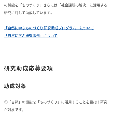
よくあるご質問
企業映像・CM
早わかり！積水化学の事業
アナリストカバレッジ
ESGデータ
の機能を「ものづくり」さらには「社会課題の解決」に活用する
積水化学グループ報告書（株主通信）
IRカレンダー
企業広告
事業セグメント
さらなる成長へ
株式に関するお手続きのご案内
研究に対して助成しています。
住宅受注速報
SEKISUI｜Connect with
コーポレート・ベンチャー・キ
IRメール配信
ャピタル
株主還元について
定款・株式取扱規則
IRお問い合わせ
「自然に学ぶものづくり 研究助成プログラム」について
サステナビリティレポート202
電子公告
社長メッセージ
統合報告書 2025
女子陸上競技部
SEKISUI × SPORTS
5
挑戦のTASUKI
「自然に学ぶ研究事例」について
株主・投資家情報サイトマップ
用語集
株主・投資家情報サイトの使い方
IRポリシー
研究助成応募要項
免責事項
早わかり！
投資家コミュニケーション一覧
積水化学の事業
助成対象
①「自然」の機能を「ものづくり」に活用することを目指す研究
が対象です。