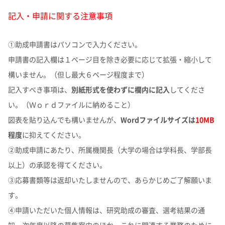
記入・申請に関する注意事項
①助成申請書はパソコンで入力ください。
申請書の記入欄は１ページ目を除き必要に応じて拡張・縮小して
構いません。（但し最大６ページ程度まで）
記入すべき事項は、
別紙形式を使わずに欄内に記入
してくださ
い。（Ｗｏｒｄファイルに納めること）
図表を貼り込んでも構いませんが、
Wordファイルサイズは
10MB
程度
に抑えてください。
②助成申請にあたり、所属機関長（大学の場合は学科長、学部長
以上）の承認を得てください。
③応募書類等は返却いたしませんので、あらかじめご了解願いま
す。
④申請いただいた個人情報は、研究助成の審査、選考結果の通