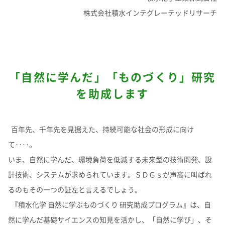
理念体系
モビリティへの取り組み
株式会社積水インテグレーテッドリサーチ
経営情報
理念体系
採用情報
事業紹介 TOP
トップメッセージ
IRイベント
会社案内
CO
排出量抑制への取り組み
2
社長メッセージ
社是
IRイベント
会社案内
取締役メッセージ
グループビジョン
レジデンシャル
積水化学グループのサステナビリティ
IRライブラリ
グローバルネットワーク
製品一覧・検索
介護への取り組み
「自然に学んだ」「ものづくり」研究
決算説明会
会社概要
投資家向け企業概要
長期ビジョン
ニュース
を助成します
IRライブラリ
グローバルネットワーク
長期ビジョンおよび中期経営計画説明会
歴史・沿革
アドバンストライフライン
理念体系
サステナビリティ貢献製品
経営戦略(中期経営計画)
業績・財務・ESGデータ
R&D
火災への取り組み
お問い合わせ
決算短信・有価証券報告書
国内事業所
その他イベント
役員一覧
長期ビジョン
業績・財務・ESGデータ
R&D
統合報告書
国内工場
イノベーティブモビリティ
株主総会
社外からの評価
コーポレート・ガバナンス
株式・社債情報
コーポレート・ベンチャー・キャピタル
経営戦略(中期経営計画)
熱対策への取り組み
日本語
English
中文
百年先、千年先を見据えた、持続可能な社会の形成に向け
業績予想
研究開発
投資家用参考資料 私たちの「際立ち」
国内研究所
株主様向け経営説明会
会社案内パンフレット
事業紹介
て‥‥。
株式・社債情報
連結財務諸表の状況
知的財産
ライフサイエンス
ファクトブック
サステナビリティレポート
日本
個人投資家の皆様へ
スポーツ活動支援
IR最新資料一式
老朽化するインフラへの取り組み
資材調達
役員一覧
いま、自然に学んだ、環境負荷を低減する未来型の技術開発、設
株式情報
連結業績推移
事例紹介
サステナビリティレポート
米州（北米・中南米）
取引先からの相談・通報
コーポレート・ガバナンス
計技術、システムが求められています。ＳＤＧｓが声高に叫ばれ
個人投資家の皆様へ
株価情報
新規事業創出
主な財務指標
サステナビリティに関するお問い合わせ
IRサポート
広告・ブランド
コーポレート・ガバナンス報告書
欧州
R&D
るのもその一つの証左と言えるでしょう。
成長の軌跡
株主還元（配当・自己株式取得）
セグメント別データ
会社案内パンフレット
亜細亜・大洋州
『積水化学 自然に学ぶものづくり 研究助成プログラム』は、自
経営環境のリスク
IRサポート
広告・ブランド
積水化学の強み
グローバル展開
社債・格付情報
エリア別売上高
株主総会招集通知
然に学んだ基礎サイエンスの知見を活かし、「自然に学び」、そ