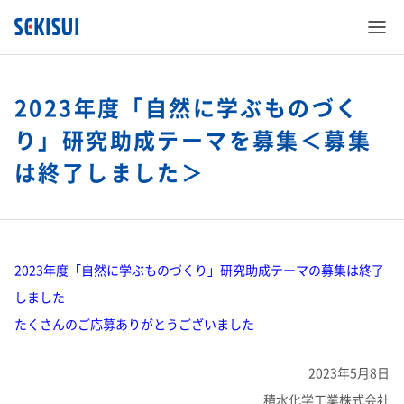
2023年度「自然に学ぶものづく
り」研究助成テーマを募集＜募集
は終了しました＞
SEKISUI’s Innovation
企業情報
SEKISUI’s Innovation TOP
2023年度「自然に学ぶものづくり」研究助成テーマの募集は終了
株主・投資家情報
企業情報 TOP
災害への取り組み
しました
たくさんのご応募ありがとうございました
サステナビリティ
株主・投資家情報 TOP
ご挨拶
難病治療のための研究
2023年5月8日
積水化学工業株式会社
事業紹介
サステナビリティ TOP
経営情報