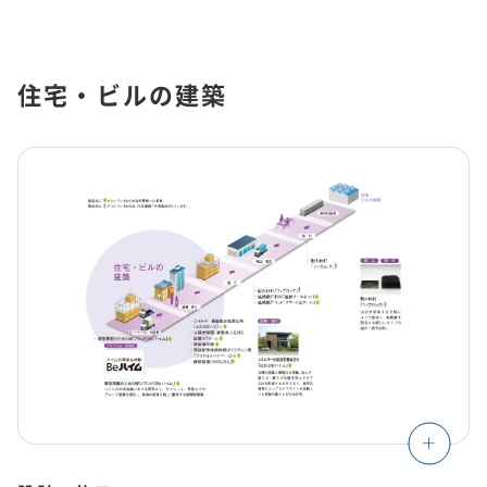
理念体系
モビリティへの取り組み
サステナビリティに関するお問い合わせ
サステナビリティ貢献製品の活躍（暮らし）​
人材「挑戦の風土づくり」のために​
経営情報
理念体系
採用情報
事業紹介 TOP
トップメッセージ
IRイベント
会社案内
CO
排出量抑制への取り組み
2
住宅・ビルの建築
社長メッセージ
社是
IRイベント
会社案内
取締役メッセージ
社会貢献活動の推進​
グループビジョン
レジデンシャル
積水化学グループのサステナビリティ
IRライブラリ
グローバルネットワーク
製品一覧・検索
介護への取り組み
決算説明会
会社概要
投資家向け企業概要
長期ビジョン
ニュース
IRライブラリ
グローバルネットワーク
長期ビジョンおよび中期経営計画説明会
歴史・沿革
アドバンストライフライン
理念体系
サステナビリティ貢献製品
経営戦略(中期経営計画)
業績・財務・ESGデータ
R&D
火災への取り組み
お問い合わせ
貢献しつづけるちから​
決算短信・有価証券報告書
国内事業所
その他イベント
役員一覧
長期ビジョン
業績・財務・ESGデータ
R&D
統合報告書
国内工場
イノベーティブモビリティ
株主総会
社外からの評価
コーポレート・ガバナンス
株式・社債情報
コーポレート・ベンチャー・キャピタル
経営戦略(中期経営計画)
熱対策への取り組み
日本語
English
中文
業績予想
研究開発
投資家用参考資料 私たちの「際立ち」
国内研究所
株主様向け経営説明会
会社案内パンフレット
事業紹介
株式・社債情報
連結財務諸表の状況
知的財産
ライフサイエンス
ファクトブック
サステナビリティレポート
日本
個人投資家の皆様へ
スポーツ活動支援
IR最新資料一式
老朽化するインフラへの取り組み
資材調達
役員一覧
株式情報
連結業績推移
事例紹介
サステナビリティレポート
米州（北米・中南米）
取引先からの相談・通報
コーポレート・ガバナンス
個人投資家の皆様へ
株価情報
新規事業創出
主な財務指標
サステナビリティに関するお問い合わせ
IRサポート
広告・ブランド
コーポレート・ガバナンス報告書
欧州
R&D
成長の軌跡
株主還元（配当・自己株式取得）
セグメント別データ
会社案内パンフレット
亜細亜・大洋州
経営環境のリスク
IRサポート
広告・ブランド
積水化学の強み
グローバル展開
社債・格付情報
エリア別売上高
株主総会招集通知