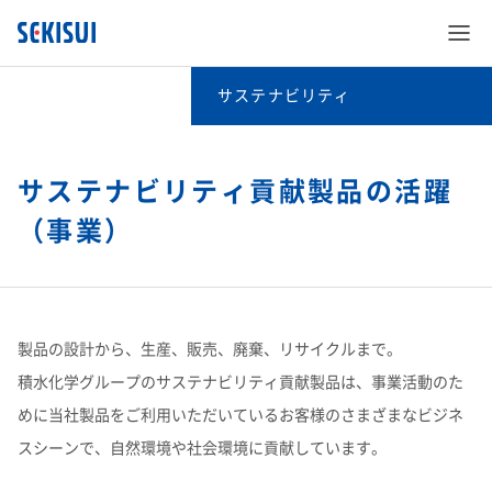
サステナビリティ
サステナビリティ
トップメッセージ
サステナビリティ貢献製品の活躍
（事業）
SEKISUI’s Innovation
積水化学グループのサステナビリティ
企業情報
SEKISUI’s Innovation TOP
サステナビリティ貢献製品
積水化学グループのサステナビリティTOP
製品の設計から、生産、販売、廃棄、リサイクルまで。
株主・投資家情報
企業情報 TOP
災害への取り組み
社外からの評価
積水化学グループのサステナビリティ貢献製品は、事業活動のた
サステナビリティ貢献製品TOP
地球環境のために​
めに当社製品をご利用いただいているお客様のさまざまなビジネ
サステナビリティ
株主・投資家情報 TOP
ご挨拶
難病治療のための研究
サステナビリティレポート
スシーンで、自然環境や社会環境に貢献しています。
サステナビリティ貢献製品の活躍（事業）​
豊かで安心な暮らしのために​
事業紹介
サステナビリティ TOP
経営情報