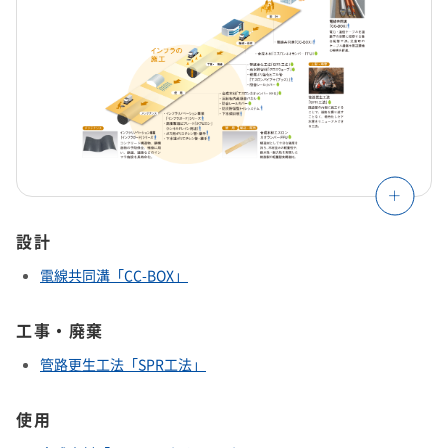
設計
電線共同溝「CC-BOX」
工事・廃棄
管路更生工法「SPR工法」
使用