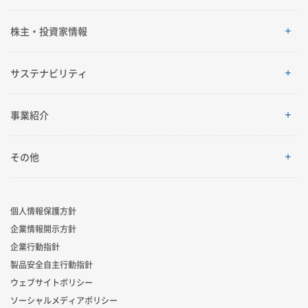
企業情報
株主・投資家情報
ご挨拶
株主・投資家情報
サステナビリティ
理念体系
経営情報
サステナビリティ
事業紹介
会社案内
IRイベント
トップメッセージ
採用情報
事業紹介
その他
グローバルネットワーク
IRライブラリ
積水化学グループのサステナビリティ
レジデンシャル
製品一覧・検索
個人情報保護方針
R&D
業績・財務・ESGデータ
サステナビリティ貢献製品
企業情報開示方針
アドバンストライフライン
ニュース
企業行動指針
コーポレート・ベンチャー・キャピタル
株式・社債情報
社外からの評価
製品安全自主行動指針
イノベーティブモビリティ
お問い合わせ
ウェブサイトポリシー
スポーツ活動支援
個人投資家の皆様へ
ソーシャルメディアポリシー
サステナビリティレポート
ライフサイエンス