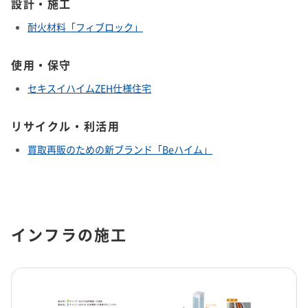
設計・施工
よくあるご質問
企業映像・CM
早わかり！積水化学の事業
アナリストカバレッジ
ESGデータ
積水化学グループ報告書（株主通信）
耐火材料「フィブロック」
IRカレンダー
企業広告
事業セグメント
さらなる成長へ
株式に関するお手続きのご案内
住宅受注速報
SEKISUI｜Connect with
コーポレート・ベンチャー・キ
IRメール配信
ャピタル
株主還元について
定款・株式取扱規則
使用・保守
IRお問い合わせ
サステナビリティレポート202
電子公告
社長メッセージ
統合報告書 2025
女子陸上競技部
SEKISUI × SPORTS
セキスイハイムZEH仕様住宅
5
挑戦のTASUKI
株主・投資家情報サイトマップ
用語集
リサイクル・利活用
株主・投資家情報サイトの使い方
買取再販のための新ブランド「Beハイム」
IRポリシー
免責事項
早わかり！
投資家コミュニケーション一覧
積水化学の事業
インフラの施工