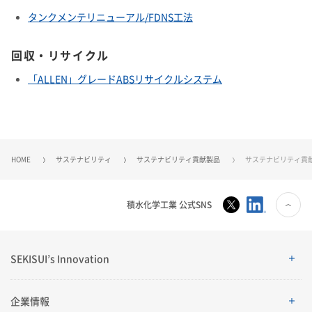
タンクメンテリニューアル/FDNS工法
回収・リサイクル
「ALLEN」グレードABSリサイクルシステム
HOME
サステナビリティ
サステナビリティ貢献製品
サステナビリティ貢
積水化学工業 公式SNS
SEKISUI’s Innovation
SEKISUI’s Innovation
企業情報